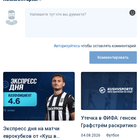
Авторизуйтесь
чтобы оставлять комментарий.
Комментировать
Утечка в ФИФА: генсек
Графстрём раскритиков
Экспресс дня на матчи
план Инфантино отдать
04.08.2026
Футбол
еврокубков от «Куш в