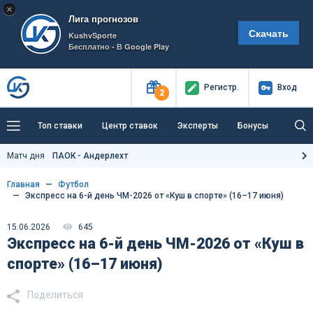
×
Лига прогнозов
Скачать
KushvSporte
Бесплатно - В Google Play
Регистр
.
Вход
2
Топ ставки
Центр ставок
Эксперты
Бонусы
Тренды
Букмекеры
Пресс-центр
Матч дня
ПАОК - Андерлехт
Как тут заработать?
Главная
Футбол
Экспресс на 6-й день ЧМ-2026 от «Куш в спорте» (16–17 июня)
15.06.2026
645
Экспресс на 6-й день ЧМ-2026 от «Куш в
спорте» (16–17 июня)
Поделиться