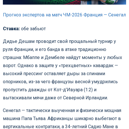
Прогноз экспертов на матч ЧМ-2026 Франция — Сенегал
Ставка:
обе забьют
Дидье Дешам проводит свой прощальный турнир у
руля Франции, и его банда в атаке традиционно
страшна: Мбаппе и Дембеле найдут моменты у любых
ворот. Однако в защите у «трехцветных» кавардак —
высокий прессинг оставляет дыры за спинами
опорников, из-за чего французы весной умудрились
пропустить дважды от Кот-д’Ивуара (1:2) и
вытаскивали мячи даже от Северной Ирландии.
Сенегал — тактически выученная и физически мощная
машина Папа Тьява. Африканцы шикарно выбегают в
вертикальные контратаки, а 34-летний Садио Мане в