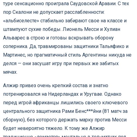
туре сенсационно проиграла Саудовской Аравии. С тех
пор Скалони не допускает расслабленности:
«альбиселесте» стабильно забирают свое на классе и
штампуют сухие победы. Лионель Месси и Хулиан
Альварес в строю и готовы вскрывать оборону
соперника. Да, травмированы защитники Тальяфико и
Мартинес, но прагматичный стиль Аргентины никуда не
делся — они засушат игру при первых же забитых
мячах.
Алжир привез очень крепкий состав и знатно
потренировался на Нидерландах и Уругвае. Однако
перед игрой африканцы лишились своего ключевого
центрального защитника Рами Бенс***йни (81 матч за
сборную), без которого держать марку против Месси
будет невероятно тяжело. К тому же Алжир
традиционно «ломается» ментально в топ-матчах под