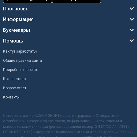
Прогнозы
Информация
Букмекеры
Помощь
Как тут заработать?
Общие правила сайта
Подробно о проекте
Школа ставок
Вопрос-ответ
Контакты
Сетевое издание KUSH V SPORTE зарегистрировано Федеральной
службой по надзору в сфере связи, информационных технологий и
массовых коммуникаций (регистрационный номер: ЭЛ № ФС 77 - 73310
ОТ 20.07.2018 г.) Учредитель: Кушнарев Виталий Александрович Главный