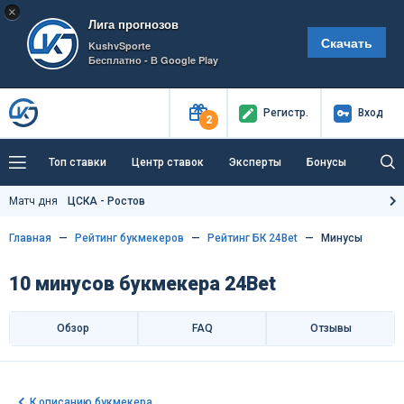
×
Лига прогнозов
Скачать
KushvSporte
Бесплатно - В Google Play
Регистр
.
Вход
2
Топ ставки
Центр ставок
Эксперты
Бонусы
Тренды
Букмекеры
Пресс-центр
Матч дня
ЦСКА - Ростов
Как тут заработать?
Главная
Рейтинг букмекеров
Рейтинг БК 24Bet
Минусы
10 минусов букмекера 24Bet
Обзор
FAQ
Отзывы
К описанию букмекера