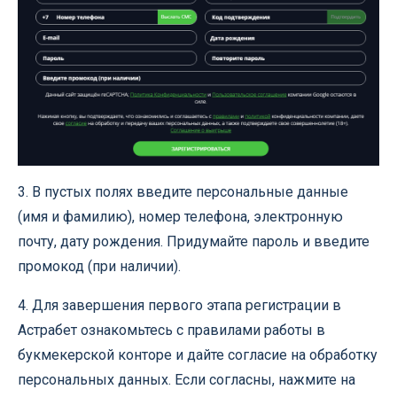
3. В пустых полях введите персональные данные
(имя и фамилию), номер телефона, электронную
почту, дату рождения. Придумайте пароль и введите
промокод (при наличии).
4. Для завершения первого этапа регистрации в
Астрабет ознакомьтесь с правилами работы в
букмекерской конторе и дайте согласие на обработку
персональных данных. Если согласны, нажмите на