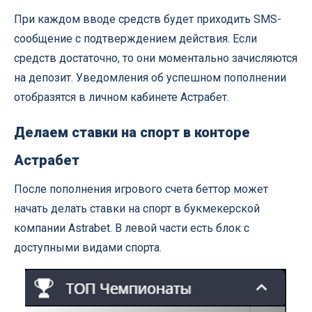
При каждом вводе средств будет приходить SMS-
сообщение с подтверждением действия. Если
средств достаточно, то они моментально зачисляются
на депозит. Уведомления об успешном пополнении
отобразятся в личном кабинете Астрабет.
Делаем ставки на спорт в конторе
Астрабет
После пополнения игрового счета беттор может
начать делать ставки на спорт в букмекерской
компании Astrabet. В левой части есть блок с
доступными видами спорта.