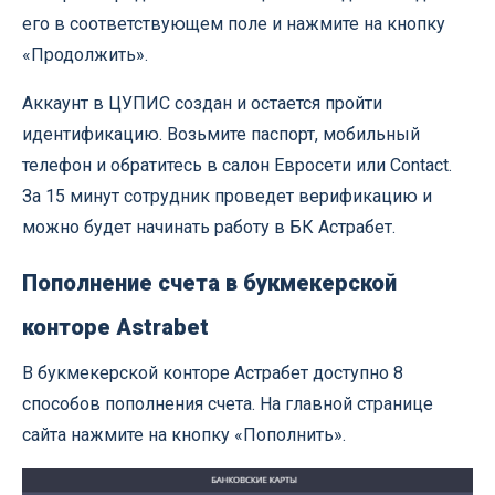
его в соответствующем поле и нажмите на кнопку
«Продолжить».
Аккаунт в ЦУПИС создан и остается пройти
идентификацию. Возьмите паспорт, мобильный
телефон и обратитесь в салон Евросети или Contact.
За 15 минут сотрудник проведет верификацию и
можно будет начинать работу в БК Астрабет.
Пополнение счета в букмекерской
конторе Astrabet
В букмекерской конторе Астрабет доступно 8
способов пополнения счета. На главной странице
сайта нажмите на кнопку «Пополнить».