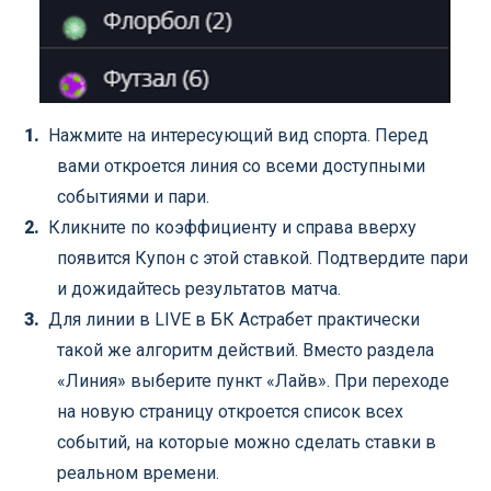
Нажмите на интересующий вид спорта. Перед
вами откроется линия со всеми доступными
событиями и пари.
Кликните по коэффициенту и справа вверху
появится Купон с этой ставкой. Подтвердите пари
и дожидайтесь результатов матча.
Для линии в LIVE в БК Астрабет практически
такой же алгоритм действий. Вместо раздела
«Линия» выберите пункт «Лайв». При переходе
на новую страницу откроется список всех
событий, на которые можно сделать ставки в
реальном времени.