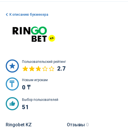
К описанию букмекера
Пользовательский рейтинг
2.7
Новым игрокам
0 ₸
Выбор пользователей
51
Ringobet KZ
Отзывы
0