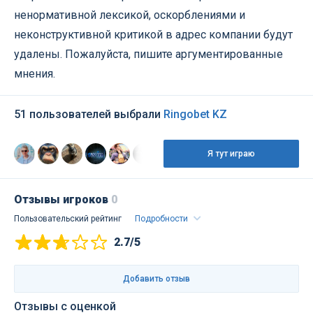
ненормативной лексикой, оскорблениями и
неконструктивной критикой в адрес компании будут
удалены. Пожалуйста, пишите аргументированные
мнения.
51 пользователей выбрали
Ringobet KZ
Я тут играю
Отзывы игроков
0
Пользовательский рейтинг
Подробности
2.7/5
Добавить отзыв
Отзывы с оценкой