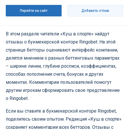
Перейти на сайт
Добавить отзыв
В этом разделе читатели «Куш в спорте» найдут
отзывы о букмекерской конторе Ringobet. На этой
странице бетторы оценивают интерфейс компании,
делятся мнением о разных беттинговых параметрах
– ширине линии, глубине росписи, коэффициентах,
способах пополнения счета, бонусах и других
моментах. Комментарии пользователей помогут
другим игрокам сформировать свое представление
о Ringobet.
Если вы ставите в букмекерской конторе Ringobet,
поделитесь своим опытом. Редакция «Куш в спорте»
сохраняет комментарии всех бетторов. Отзывы с