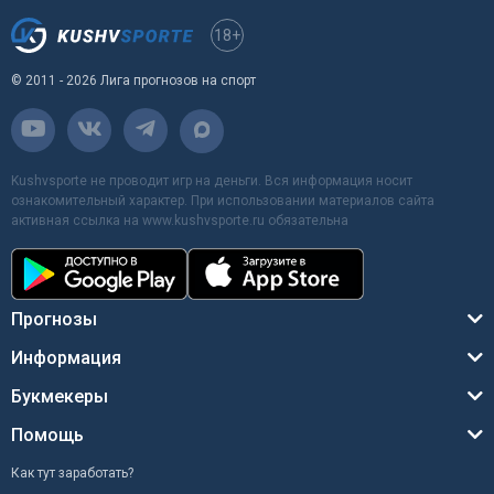
18+
© 2011 - 2026 Лига прогнозов на спорт
Kushvsporte не проводит игр на деньги. Вся информация носит
ознакомительный характер. При использовании материалов сайта
активная ссылка на www.kushvsporte.ru обязательна
Прогнозы
Информация
Букмекеры
Помощь
Как тут заработать?