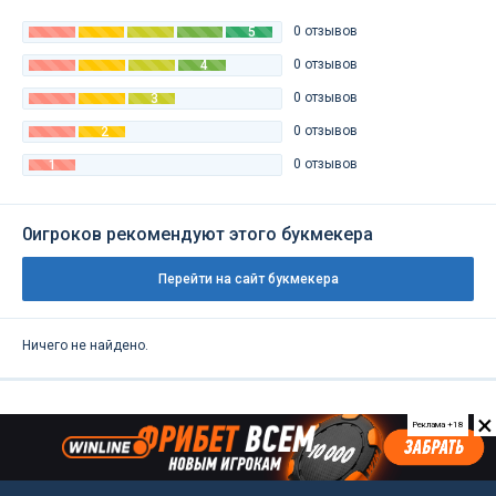
0 отзывов
5
19% Complete
19% Complete
19% Complete
19% Complete
19% Complete
0 отзывов
4
19% Complete
19% Complete
19% Complete
19% Complete
0 отзывов
3
19% Complete
19% Complete
19% Complete
0 отзывов
2
19% Complete
19% Complete
0 отзывов
1
19% Complete
0игроков рекомендуют этого букмекера
Перейти на сайт букмекера
Ничего не найдено.
×
Реклама +18