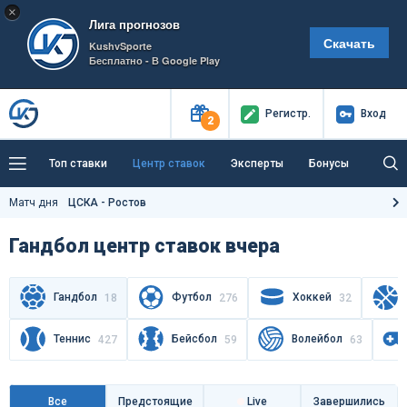
×
Лига прогнозов
Скачать
KushvSporte
Бесплатно - В Google Play
Регистр
.
Вход
2
Топ ставки
Центр ставок
Эксперты
Бонусы
Тренды
Букмекеры
Пресс-центр
Матч дня
ЦСКА - Ростов
Как тут заработать?
Гандбол центр ставок вчера
Гандбол
Футбол
Хоккей
18
276
32
Теннис
Бейсбол
Волейбол
427
59
63
Все
Предстоящие
Live
Завершились