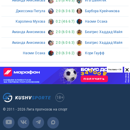
Аманда Анисимова
2:0 (6:4 6:3)
Ига Швёнтек
Джессика Пегула
2:0 (6:3 6:3)
Барбора Крейчикова
Каролина Мухова
0:2 (4:6 6:7)
Наоми Осака
Аманда Анисимова
2:0 (6:0 6:3)
Беатрис Хаддад Майя
Аманда Анисимова
2:0 (6:0 6:3)
Беатрис Хаддад Майя
Наоми Осака
2:0 (6:3 6:2)
Кори Гауфф
×
Реклама +18
18+
© 2011 - 2026 Лига прогнозов на спорт