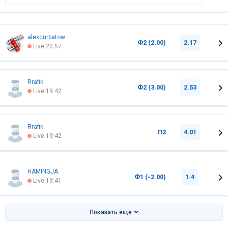
alexcurbatow
Ф2 (2.00)
2.17
Live 20:57
Rrafik
Ф2 (3.00)
2.53
Live 19:42
Rrafik
П2
4.01
Live 19:42
HAMINGJA
Ф1 (-2.00)
1.4
Live 19:41
Показать еще