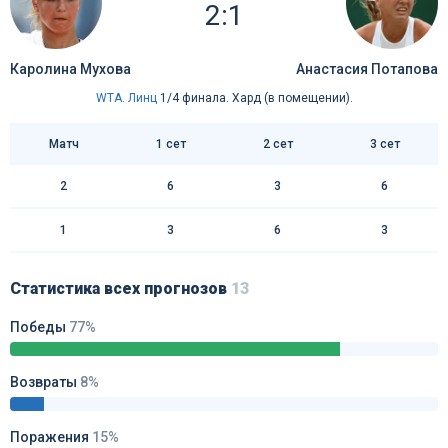
2:1
Каролина Мухова
Анастасия Потапова
WTA. Линц
1/4 финала. Хард (в помещении).
Матч
1 сет
2 сет
3 сет
2
6
3
6
1
3
6
3
Статистика всех прогнозов
13
Победы
77%
Возвраты
8%
Поражения
15%