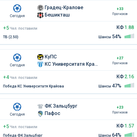
Градец-Кралове
+33
Бешикташ
Прогнозов
Сегодня
КФ
1.88
+5
Чел
.
поставили
54%
ТБ (2.50)
Шансы
КуПС
+27
КС Университатя Крайова
Прогнозов
Сегодня
КФ
2.16
+4
Чел
.
поставили
47%
Победа КС Университатя Крайова
Шансы
ФК Зальцбург
+23
Пафос
Прогнозов
Сегодня
КФ
1.57
+5
Чел
.
поставили
64%
Победа ФК Зальцбург
Шансы