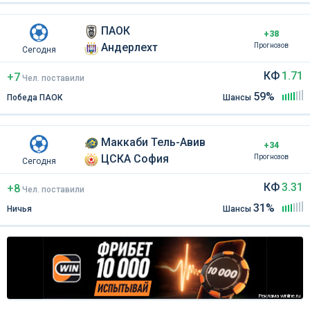
ПАОК
+38
Андерлехт
Прогнозов
Сегодня
КФ
1.71
+7
Чел
.
поставили
59%
Победа ПАОК
Шансы
Маккаби Тель-Авив
+34
ЦСКА София
Прогнозов
Сегодня
КФ
3.31
+8
Чел
.
поставили
31%
Ничья
Шансы
Реклама winline.ru