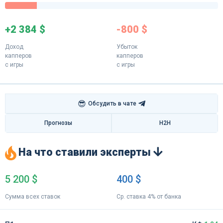
+2 384 $
-800 $
Доход
Убыток
капперов
капперов
с игры
с игры
😎
Обсудить в чате
Прогнозы
H2H
На что ставили эксперты
5 200 $
400 $
Сумма всех ставок
Ср. ставка 4% от банка