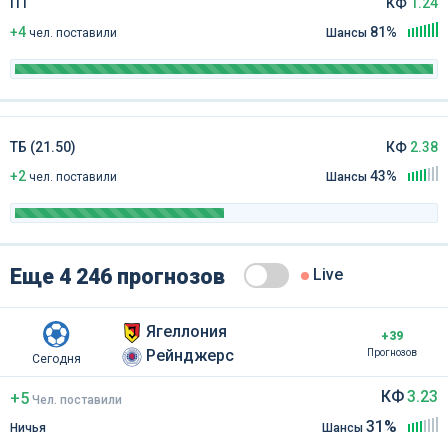
П1
КФ
1.24
+4
81%
чел
.
поставили
Шансы
ТБ (21.50)
КФ
2.38
+2
43%
чел
.
поставили
Шансы
Еще 4 246 прогнозов
Live
Ягеллония
+39
Рейнджерс
Прогнозов
Сегодня
КФ
3.23
+5
Чел
.
поставили
31%
Ничья
Шансы