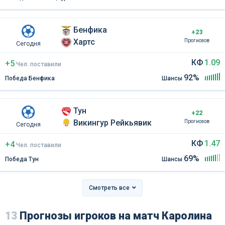
Бенфика
+23
Хартс
Прогнозов
Сегодня
КФ
1.09
+5
Чел
.
поставили
92%
Победа Бенфика
Шансы
Тун
+22
Викингур Рейкьявик
Прогнозов
Сегодня
КФ
1.47
+4
Чел
.
поставили
69%
Победа Тун
Шансы
Смотреть все
13
Прогнозы игроков на матч Каролина