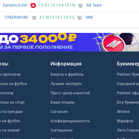
Dynamo Eclot
1:2 (11:13 13:9 15:19)
BB Team
CYBERSHOKE
2:1 (9:13 13:1 13:11)
9INE
озы
Информация
Букмеке
ы прогнозов
Бонусы и фрибеты
Рейтинг бук
нозы на футбол
Лучшие эксперты
Народный р
огнозов
Пресс центр новостей
Рейтинг оф
нозы на спорт
Ваши отзывы
Все букмек
ы по трендам
Согласие
Winline
ы на футбол
Конфиденциальность
Марафон
 на хоккей
Соглашение
Лига Ставок