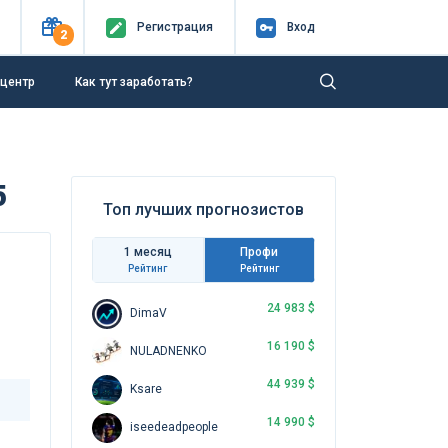
Регистр
ация
Вход
2
-центр
Как тут заработать?
5
Топ лучших прогнозистов
1 месяц
Профи
Рейтинг
Рейтинг
24 983 $
DimaV
16 190 $
NULADNENKO
44 939 $
Ksare
14 990 $
iseedeadpeople