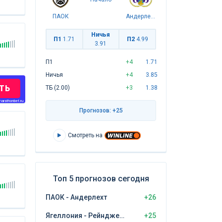
ПАОК
Андерлехт
Ничья
П1
1.71
П2
4.99
3.91
П1
+4
1.71
Ничья
+4
3.85
ТЬ
ТБ (2.00)
+3
1.38
arathonbet.ru
Прогнозов: +25
Смотреть на
Топ 5 прогнозов сегодня
ПАОК - Андерлехт
+26
Ягеллония - Рейнджерс
+25