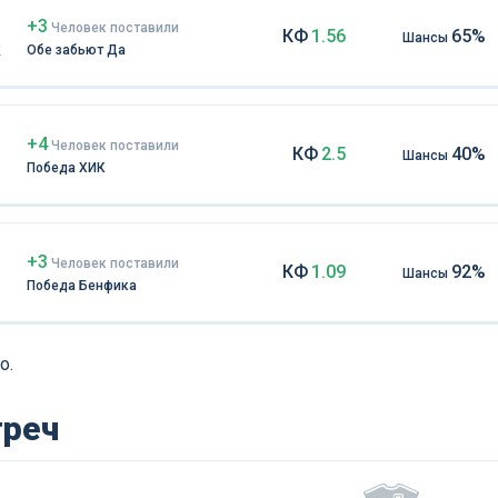
+3
Чел
овек
поставили
КФ
1.56
65%
Шансы
к
Обе забьют Да
+4
Чел
овек
поставили
КФ
2.5
40%
Шансы
Победа ХИК
+3
Чел
овек
поставили
КФ
1.09
92%
Шансы
Победа Бенфика
о.
треч