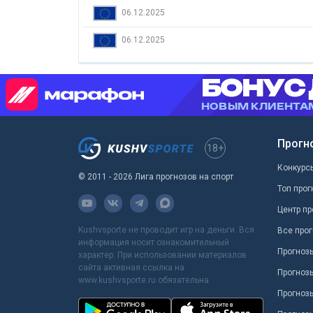
06.12.2025
06.12.2025
Прогн
18+
Конкурс
© 2011 - 2026 Лига прогнозов на спорт
Топ прог
Центр пр
Kushvsporte не проводит игр на деньги. Вся
Все прог
информация носит ознакомительный
Прогноз
характер. При использовании материалов
сайта активная ссылка на
Прогноз
www.kushvsporte.ru обязательна
Прогнозы