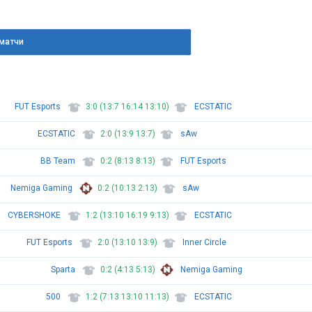
матчи
FUT Esports
3:0 (13:7 16:14 13:10)
ECSTATIC
ECSTATIC
2:0 (13:9 13:7)
sAw
BB Team
0:2 (8:13 8:13)
FUT Esports
Nemiga Gaming
0:2 (10:13 2:13)
sAw
CYBERSHOKE
1:2 (13:10 16:19 9:13)
ECSTATIC
FUT Esports
2:0 (13:10 13:9)
Inner Circle
Sparta
0:2 (4:13 5:13)
Nemiga Gaming
500
1:2 (7:13 13:10 11:13)
ECSTATIC