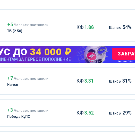
+5
Чел
овек
поставили
КФ
1.88
54%
Шансы
ТБ (2.50)
УС ДО
34 000 ₽
ЗАБРА
ИЕНТАМ ЗА ПЕРВОЕ ПОПОЛНЕНИЕ
Реклама. 18+, m
+7
Чел
овек
поставили
КФ
3.31
31%
Шансы
Ничья
+3
Чел
овек
поставили
КФ
3.52
29%
Шансы
Победа КуПС