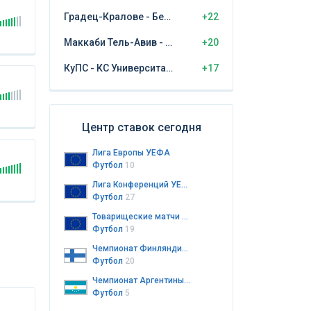
Градец-Кралове - Бешикташ
+22
Маккаби Тель-Авив - ЦСКА София
+20
КуПС - КС Университатя Крайова
+17
Центр ставок сегодня
Лига Европы УЕФА
Футбол
10
Лига Конференций УЕФА
Футбол
27
Товарищеские матчи клубов
Футбол
19
Чемпионат Финляндии. Колмонен. 3-й дивизион
Футбол
20
Чемпионат Аргентины. Резервная лига
Футбол
5