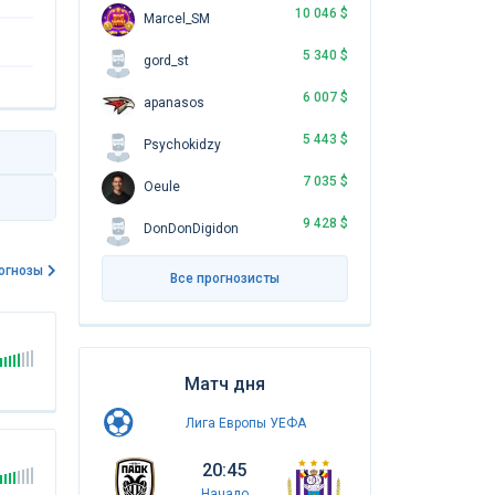
10 046 $
Marcel_SM
5 340 $
gord_st
6 007 $
apanasos
5 443 $
Psychokidzy
7 035 $
Oeule
9 428 $
DonDonDigidon
огнозы
Все прогнозисты
Матч дня
Лига Европы УЕФА
20:45
Начало