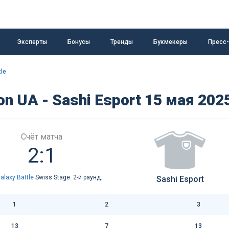
Эксперты
Бонусы
Тренды
Букмекеры
Пресс
tle
n UA - Sashi Esport 15 мая 202
Счёт матча
2:1
Galaxy Battle
Swiss Stage. 2-й раунд.
Sashi Esport
1
2
3
13
7
13