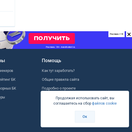
×
Реклама +18
ры
Помощь
мекеров
Как тут заработать?
ейтинг БК
Общие правила сайта
шорных БК
Подробно о проекте
еры
Школа ставок
Продолжая использовать сайт, вы
соглашаетесь на сбор
файлов cookie
Вопрос-ответ
Контакты
Ок