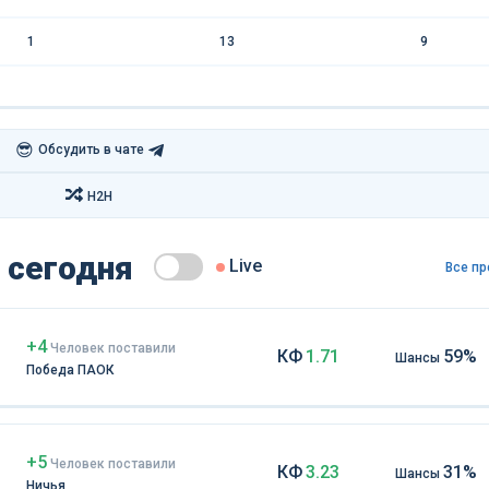
1
13
9
😎
Обсудить в чате
H2H
 сегодня
Live
Все пр
+4
Чел
овек
поставили
КФ
1.71
59%
Шансы
Победа ПАОК
+5
Чел
овек
поставили
КФ
3.23
31%
Шансы
Ничья