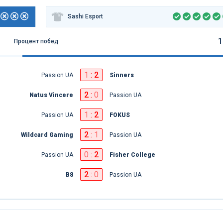
Sashi Esport
1
Процент побед
1
:
2
Passion UA
Sinners
2
:
0
Natus Vincere
Passion UA
1
:
2
Passion UA
FOKUS
2
:
1
Wildcard Gaming
Passion UA
0
:
2
Passion UA
Fisher College
2
:
0
B8
Passion UA