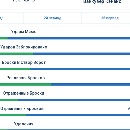
1:0 0:1 0:0 1:0
Ванкувер Кэнакс
од
2й период
3й период
Удары Мимо
Ударов Заблокировано
Броски В Створ Ворот
Реализов. Бросков
Отраженные Броски
Отраженных Бросков
9
Удаления