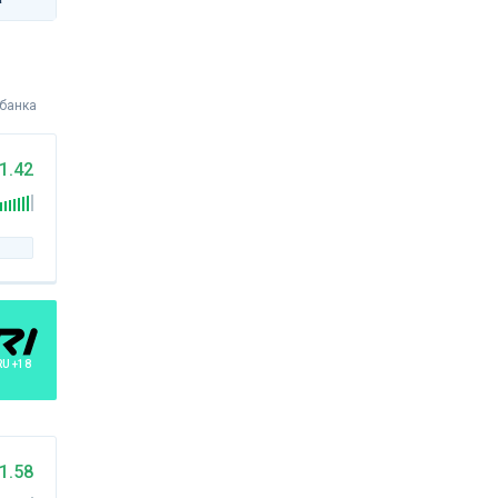
 банка
1.42
RU +18
1.58