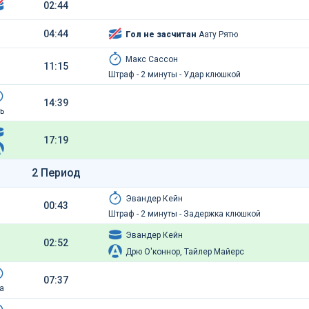
02:44
04:44
Гол не засчитан
Аату Рятю
Макс Сассон
11:15
Штраф - 2 минуты - Удар клюшкой
14:39
ь
17:19
2 Период
Эвандер Кейн
00:43
Штраф - 2 минуты - Задержка клюшкой
Эвандер Кейн
02:52
Дрю О'коннор, Тайлер Майерс
07:37
а