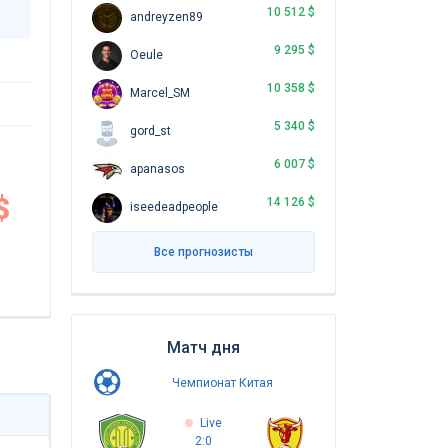
10 512 $
andreyzen89
9 295 $
Oeule
10 358 $
Marcel_SM
5 340 $
gord_st
6 007 $
apanasos
$
14 126 $
iseedeadpeople
Все прогнозисты
Матч дня
Чемпионат Китая
Live
2:0