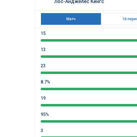
Лос-Анджелес Кингс
Матч
1й пери
15
13
23
8.7%
19
95%
3