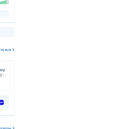
ть все
игр.
2 -
огнозы