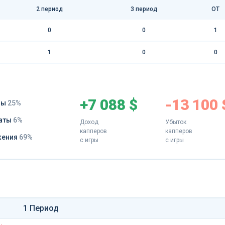
2 период
3 период
ОТ
0
0
1
1
0
0
+7 088 $
-13 100 
ды
25%
аты
6%
Доход
Убыток
капперов
капперов
жения
69%
с игры
с игры
1 Период