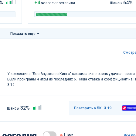
%
+4
64%
чел
овек
поставили
Шансы
Показать еще
Смотре
У коллектива "Лос-Анджелес Кингс" сложилась не очень удачная серия 
Были проиграны 4 игры из последних 6. Наша ставка и коэффициент на П
3.19
32%
Повторить в БК
3.19
Шансы
 сегодня
Live
Все пр