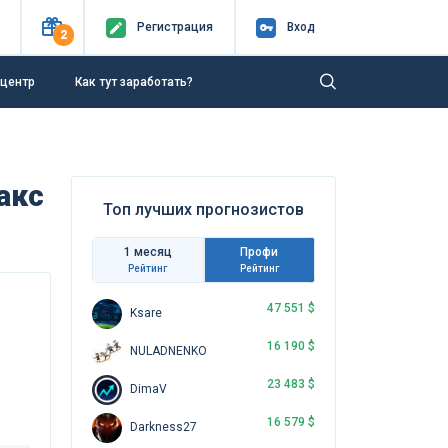
Регистр
ация
Вход
2
-центр
Как тут заработать?
акс
Топ лучших прогнозистов
1 месяц
Профи
Рейтинг
Рейтинг
47 551 $
Ksare
16 190 $
NULADNENKO
23 483 $
DimaV
16 579 $
Darkness27