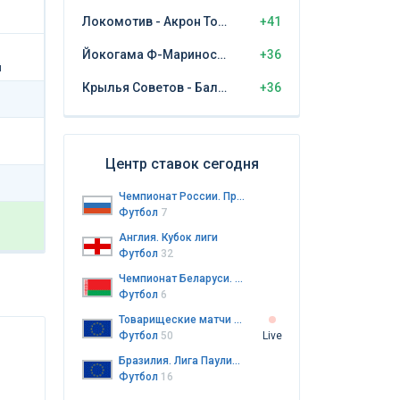
Локомотив - Акрон Тольятти
+41
Йокогама Ф-Маринос - Кашима Антлерс
+36
й
Крылья Советов - Балтика Калининград
+36
Центр ставок сегодня
Чемпионат России. Премьер-лига
Футбол
7
Англия. Кубок лиги
Футбол
32
Чемпионат Беларуси. Высшая лига
Футбол
6
Товарищеские матчи клубов
Футбол
50
Live
Бразилия. Лига Паулиста до 20 лет
Футбол
16