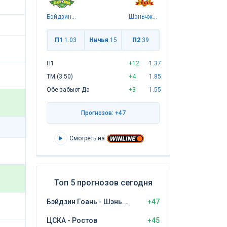
Бэйдзин Гоань
Шэньчжэнь Пэн Сити
П1
1.03
Ничья
15
П2
39
П1
+12
1.37
ТМ (3.50)
+4
1.85
Обе забьют Да
+3
1.55
Прогнозов: +47
Смотреть на
Топ 5 прогнозов сегодня
Бэйдзин Гоань - Шэньчжэнь Пэн Сити
+47
ЦСКА - Ростов
+45