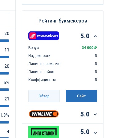
Рейтинг букмекеров
20
5.0
Бонус
34 000 ₽
11
Надежность
5
Линия в прематче
5
20
Линия в лайве
5
Коэффициенты
5
5%
Обзор
Сайт
21
5.0
1.3%
5.0
4