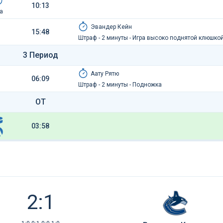
10:13
а
Эвандер Кейн
15:48
Штраф - 2 минуты - Игра высоко поднятой клюшко
3 Период
Аату Рятю
06:09
Штраф - 2 минуты - Подножка
ОТ
03:58
2:1