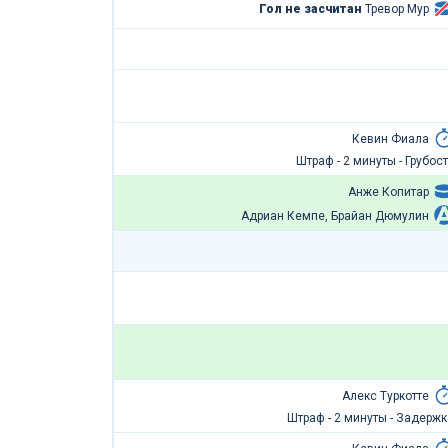
Гол не засчитан
Тревор Мур
Кевин Фиала
Штраф - 2 минуты - Грубост
Анже Копитар
Адриан Кемпе, Брайан Дюмулин
Алекс Туркотте
Штраф - 2 минуты - Задержк