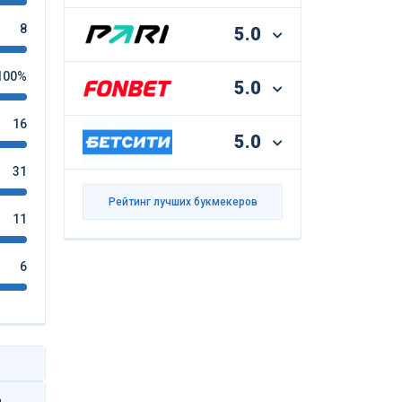
8
5.0
100%
5.0
16
5.0
31
Рейтинг лучших букмекеров
11
6
а