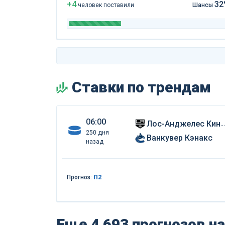
+4
32
чел
овек
поставили
Шансы
Ставки по трендам
06:00
Лос-Анджелес Кингс
250 дня
Ванкувер Кэнакс
назад
Прогноз:
П2
Еще 4 693 прогнозов
на