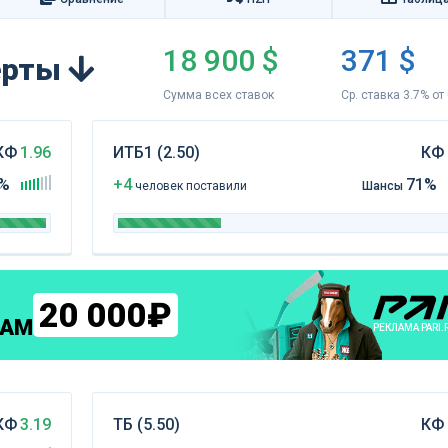
18 900 $
371 $
перты
Сумма всех ставок
Ср. ставка 3.7% от
КФ
1.96
ИТБ1 (2.50)
КФ
%
+4
71%
чел
овек
поставили
Шансы
20 000₽
КАМ
РЕКЛАМА PARI.
КФ
3.19
ТБ (5.50)
КФ