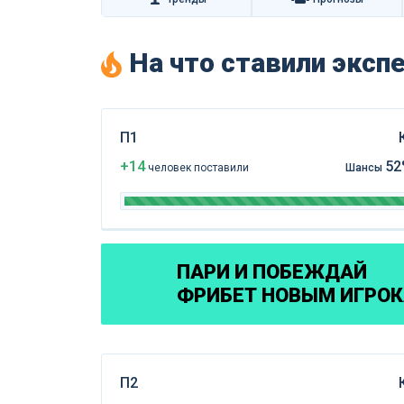
На что ставили экс
П1
+14
52
чел
овек
поставили
Шансы
ПАРИ И ПОБЕЖДАЙ
ФРИБЕТ НОВЫМ ИГРО
П2