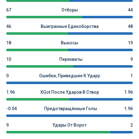
67
Отборы
44
46
Выигранные Единоборства
48
18
Выносы
19
10
Перехваты
9
0
Ошибки, Приведшие К Удару
1
1.96
XGot После Ударов В Створ
1.96
-0.04
Предотвращённые Голы
1.96
9
Удары От Ворот
2