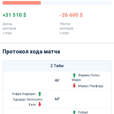
+31 510 $
-26 600 $
Доход
Убыток
капперов
капперов
с игры
с игры
Протокол хода матча
2 Тайм
Фермин Лопес
Марин
46'
Маркус Рашфорд
Хофре Каррерас
60'
Эдуардо Экспосито
Хаэн
Роберт