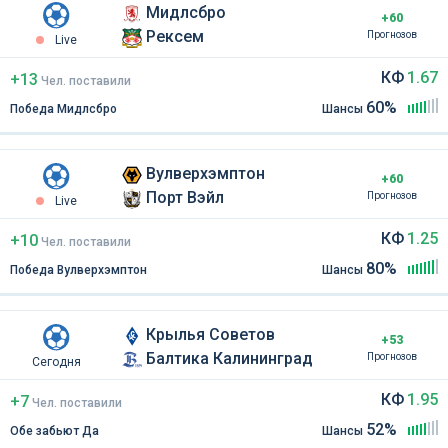
Мидлсбро
+60
Рексем
Прогнозов
Live
КФ
1.67
+13
Чел
.
поставили
60%
Победа Мидлсбро
Шансы
Вулверхэмптон
+60
Порт Вэйл
Прогнозов
Live
КФ
1.25
+10
Чел
.
поставили
80%
Победа Вулверхэмптон
Шансы
Крылья Советов
+53
Балтика Калининград
Прогнозов
Сегодня
КФ
1.95
+7
Чел
.
поставили
52%
Обе забьют Да
Шансы