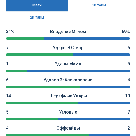
Матч
1й тайм
2й тайм
31%
Владение Мячом
69%
7
Удары В Створ
6
1
Удары Мимо
5
6
Ударов Заблокировано
4
14
Штрафные Удары
10
5
Угловые
7
4
Оффсайды
2