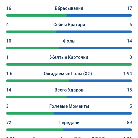
16
Вбрасывания
17
4
Сейвы Вратаря
6
10
Фолы
14
1
Желтые Карточки
0
1.6
Ожидаемые Голы (xG)
1.94
14
Всего Ударов
15
3
Голевые Моменты
5
72
Передачи
89