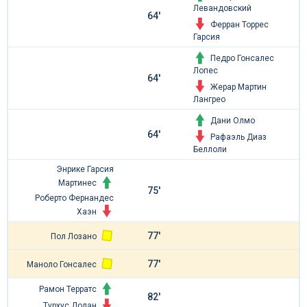
Левандовский
64'
Ферран Торрес
Гарсия
Педро Гонсалес
Лопес
64'
Жерар Мартин
Лангрео
Дани Олмо
64'
Рафаэль Диаз
Беллоли
Энрике Гарсия
Мартинес
75'
Роберто Фернандес
Хаэн
77'
Пол Лозано
77'
Маноло Гонсалес
Рамон Терратс
82'
Турхус Долан