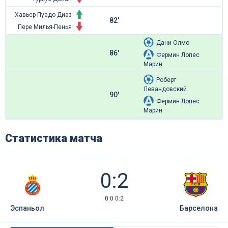
Хавьер Пуадо Диаз
82'
Пере Милья-Пенья
Дани Олмо
86'
Фермин Лопес
Марин
Роберт
Левандовский
90'
Фермин Лопес
Марин
Статистика матча
0:2
0:0 0:2
Эспаньол
Барселона