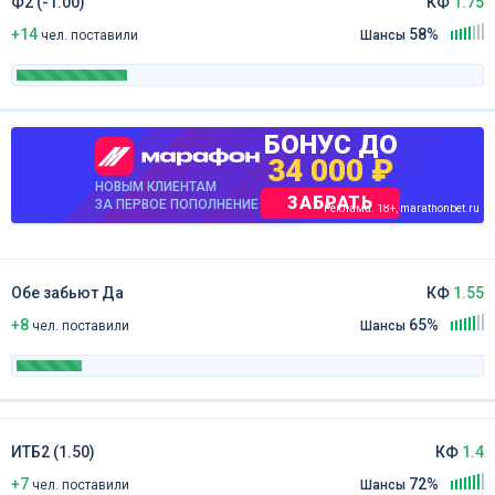
Ф2 (-1.00)
КФ
1.75
+14
58%
чел
.
поставили
Шансы
БОНУС ДО
34 000 ₽
НОВЫМ КЛИЕНТАМ
ЗАБРАТЬ
ЗА ПЕРВОЕ ПОПОЛНЕНИЕ
Реклама. 18+, marathonbet.ru
Обе забьют Да
КФ
1.55
+8
65%
чел
.
поставили
Шансы
ИТБ2 (1.50)
КФ
1.4
+7
72%
чел
.
поставили
Шансы