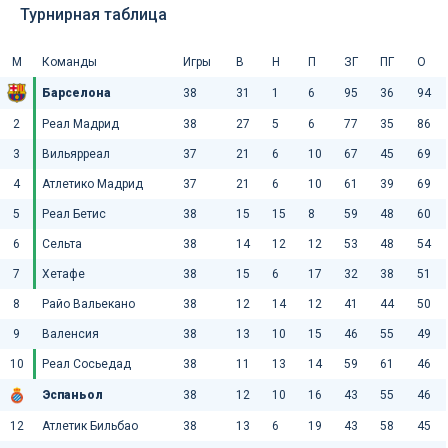
Турнирная таблица
М
Команды
Игры
В
Н
П
ЗГ
ПГ
О
Барселона
38
31
1
6
95
36
94
2
Реал Мадрид
38
27
5
6
77
35
86
3
Вильярреал
37
21
6
10
67
45
69
4
Атлетико Мадрид
37
21
6
10
61
39
69
5
Реал Бетис
38
15
15
8
59
48
60
6
Сельта
38
14
12
12
53
48
54
7
Хетафе
38
15
6
17
32
38
51
8
Райо Вальекано
38
12
14
12
41
44
50
9
Валенсия
38
13
10
15
46
55
49
10
Реал Сосьедад
38
11
13
14
59
61
46
Эспаньол
38
12
10
16
43
55
46
12
Атлетик Бильбао
38
13
6
19
43
58
45