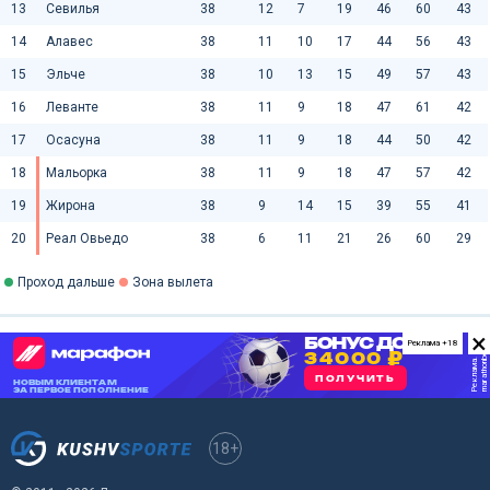
13
Севилья
38
12
7
19
46
60
43
14
Алавес
38
11
10
17
44
56
43
15
Эльче
38
10
13
15
49
57
43
16
Леванте
38
11
9
18
47
61
42
17
Осасуна
38
11
9
18
44
50
42
18
Мальорка
38
11
9
18
47
57
42
19
Жирона
38
9
14
15
39
55
41
20
Реал Овьедо
38
6
11
21
26
60
29
Проход дальше
Зона вылета
×
Реклама +18
18+