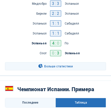
3 : 3
Мидлсбро
Эспаньол
2 : 2
Бернли
Эспаньол
1 : 1
Эспаньол
Сабаделл
1 : 1
Эспаньол
Сабаделл
4
:
0
Эспаньол
По
0
:
3
Олот
Эспаньол
Больше статистики
Чемпионат Испании. Примера
Последниe
Таблица