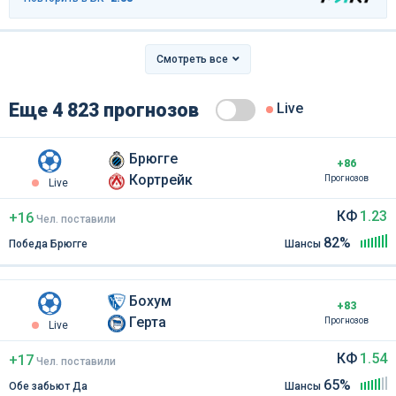
Смотреть все
Еще 4 823 прогнозов
Live
Брюгге
+86
Кортрейк
Прогнозов
Live
КФ
1.23
+16
Чел
.
поставили
82%
Победа Брюгге
Шансы
Бохум
+83
Герта
Прогнозов
Live
КФ
1.54
+17
Чел
.
поставили
65%
Обе забьют Да
Шансы