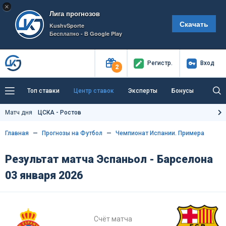
×
Лига прогнозов
Скачать
KushvSporte
Бесплатно - В Google Play
Регистр
.
Вход
2
Топ ставки
Центр ставок
Эксперты
Бонусы
Тренды
Букмекеры
Пресс-центр
Матч дня
ЦСКА - Ростов
Как тут заработать?
Главная
Прогнозы на Футбол
Чемпионат Испании. Примера
Результат матча Эспаньол - Барселона
03 января 2026
Счёт матча