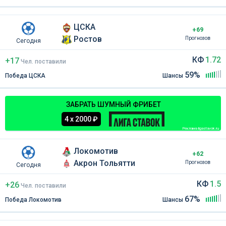
ЦСКА
+69
Ростов
Прогнозов
Сегодня
КФ
1.72
+17
Чел
.
поставили
59%
Победа ЦСКА
Шансы
ЗАБРАТЬ ШУМНЫЙ ФРИБЕТ
4 х 2000 ₽
Реклама ligastavok.ru
Локомотив
+62
Акрон Тольятти
Прогнозов
Сегодня
КФ
1.5
+26
Чел
.
поставили
67%
Победа Локомотив
Шансы