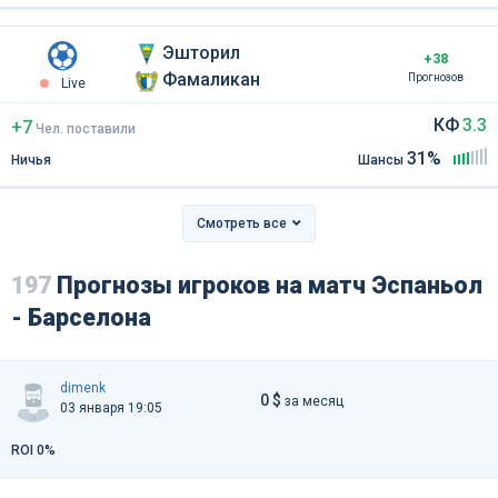
Эшторил
+38
Фамаликан
Прогнозов
Live
КФ
3.3
+7
Чел
.
поставили
31%
Ничья
Шансы
Смотреть все
197
Прогнозы игроков на матч Эспаньол
- Барселона
dimenk
0 $
за месяц
03 января 19:05
ROI 0%