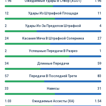
1.96
Ожидаемые Удары В Створ (xGOT)
1.96
12
Удары Из Штрафной Площади
11
2
Удары Из-За Пределов Штрафной
4
24
Касания Мяча В Штрафной Соперника
27
2
Успешные Передачи В Разрез
1
34
Длинные Передачи
59
57
Передачи В Последней Трети
83
33
Навесы
31
1.03
Ожидаемые Ассисты (xA)
1.54