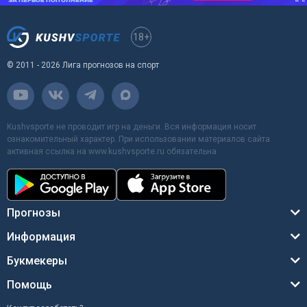
18+
© 2011 - 2026 Лига прогнозов на спорт
Kushvsporte не проводит игр на деньги. Вся информация носит
ознакомительный характер. При использовании материалов сайта
активная ссылка на www.kushvsporte.ru обязательна
Прогнозы
Информация
Букмекеры
Помощь