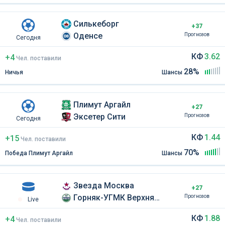
Силькеборг
+37
Оденсе
Прогнозов
Сегодня
КФ
3.62
+4
Чел
.
поставили
28%
Ничья
Шансы
Плимут Аргайл
+27
Эксетер Сити
Прогнозов
Сегодня
КФ
1.44
+15
Чел
.
поставили
70%
Победа Плимут Аргайл
Шансы
Звезда Москва
+27
Горняк-УГМК Верхняя Пышма
Прогнозов
Live
КФ
1.88
+4
Чел
.
поставили