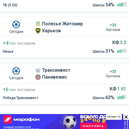
54%
ТБ (5.50)
Шансы
Полесье Житомир
+23
Харьков
Прогнозов
Сегодня
КФ
3.3
+4
Чел
.
поставили
31%
Ничья
Шансы
Трансинвест
+22
Паневежис
Прогнозов
Сегодня
КФ
1.61
+6
Чел
.
поставили
63%
Победа Трансинвест
Шансы
×
Реклама +18