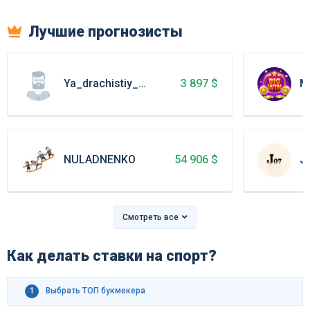
Лучшие прогнозисты
Ya_drachistiy_izumrud
M
3 897 $
NULADNENKO
Ja
54 906 $
Смотреть все
Как делать ставки на спорт?
1
Выбрать ТОП букмекера