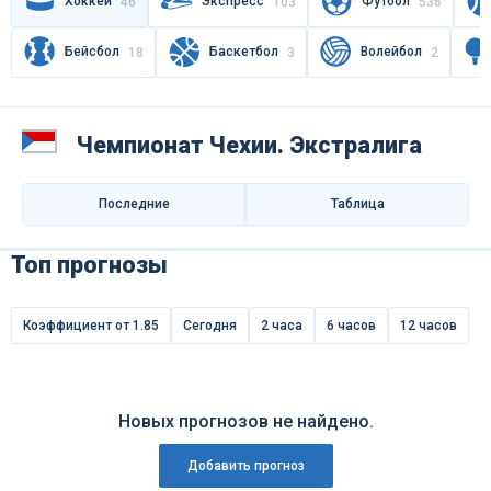
Хоккей
Экспресс
Футбол
46
103
536
Бейсбол
Баскетбол
Волейбол
18
3
2
Чемпионат Чехии. Экстралига
Последниe
Таблица
Топ прогнозы
Коэффициент от 1.85
Сегодня
2 часа
6 часов
12 часов
Новых прогнозов не найдено.
Добавить прогноз