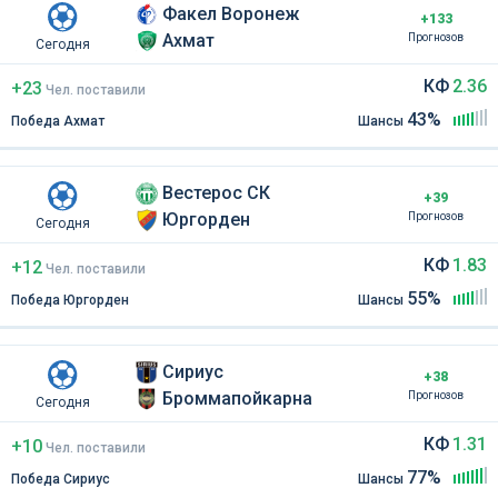
Факел Воронеж
+133
Ахмат
Прогнозов
Сегодня
КФ
2.36
+23
Чел
.
поставили
43%
Победа Ахмат
Шансы
Вестерос СК
+39
Юргорден
Прогнозов
Сегодня
КФ
1.83
+12
Чел
.
поставили
55%
Победа Юргорден
Шансы
Сириус
+38
Броммапойкарна
Прогнозов
Сегодня
КФ
1.31
+10
Чел
.
поставили
77%
Победа Сириус
Шансы