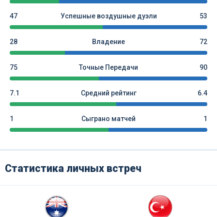
47
Успешные воздушные дуэли
53
28
Владение
72
75
Точные Передачи
90
7.1
Средний рейтинг
6.4
1
Сыграно матчей
1
Статистика личных встреч