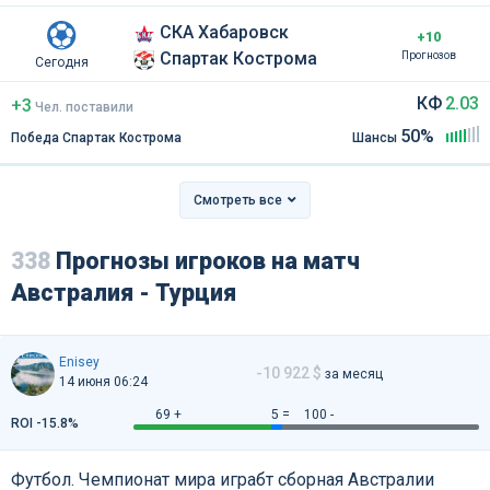
СКА Хабаровск
+10
Спартак Кострома
Прогнозов
Сегодня
КФ
2.03
+3
Чел
.
поставили
50%
Победа Спартак Кострома
Шансы
Смотреть все
338
Прогнозы игроков на матч
Австралия - Турция
Enisey
-10 922 $
за месяц
14 июня 06:24
69 +
5 =
100 -
ROI -15.8%
Футбол. Чемпионат мира играбт сборная Австралии