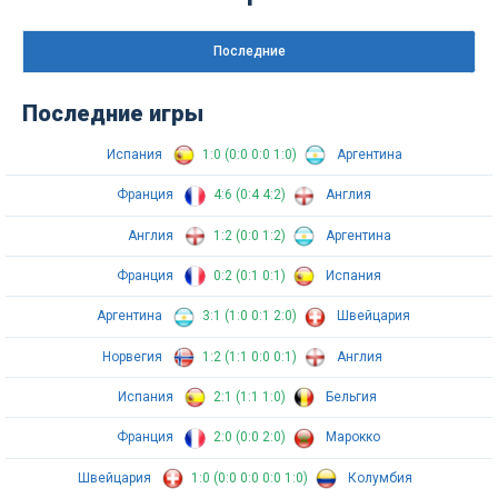
Последниe
Последние игры
Испания
1:0 (0:0 0:0 1:0)
Аргентина
Франция
4:6 (0:4 4:2)
Англия
Англия
1:2 (0:0 1:2)
Аргентина
Франция
0:2 (0:1 0:1)
Испания
Аргентина
3:1 (1:0 0:1 2:0)
Швейцария
Норвегия
1:2 (1:1 0:0 0:1)
Англия
Испания
2:1 (1:1 1:0)
Бельгия
Франция
2:0 (0:0 2:0)
Марокко
Швейцария
1:0 (0:0 0:0 0:0 1:0)
Колумбия