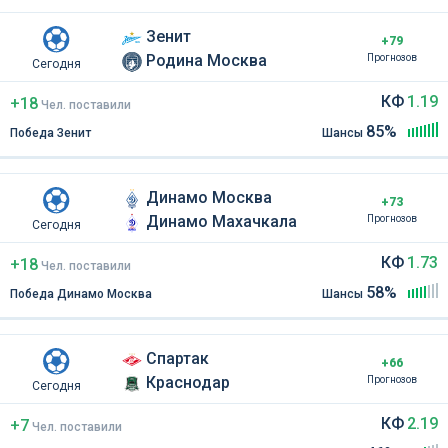
Зенит
+79
Родина Москва
Прогнозов
Сегодня
КФ
1.19
+18
Чел
.
поставили
85%
Победа Зенит
Шансы
Динамо Москва
+73
Динамо Махачкала
Прогнозов
Сегодня
КФ
1.73
+18
Чел
.
поставили
58%
Победа Динамо Москва
Шансы
Спартак
+66
Краснодар
Прогнозов
Сегодня
КФ
2.19
+7
Чел
.
поставили