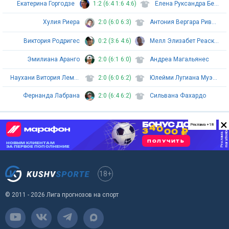
Екатерина Горгодзе
1:2 (6:4 1:6 4:6)
Елена Руксандра Бертя
Хулия Риера
2:0 (6:0 6:3)
Антония Вергара Ривера
Виктория Родригес
0:2 (3:6 4:6)
Мелл Элизабет Реаско Гонсалес
Эмилиана Аранго
2:0 (6:1 6:0)
Андреа Магальянес
Наухани Витория Леме да Силва
2:0 (6:0 6:2)
Юлейми Лугиана Муэль Вальдес
Фернанда Лабрана
2:0 (6:4 6:2)
Сильвана Фахардо
×
Реклама +18
18+
© 2011 - 2026 Лига прогнозов на спорт