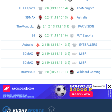
FUT Esports
2:0 (13:10 16:14)
TheMongolz
3DMAX
0:2 (11:13 10:13)
Astralis
TheMongolz
2:1 (6:13 13:8 13:9)
PARIVISION
B8
0:2 (11:13 13:16)
FUT Esports
Astralis
2:1 (8:13 16:14 13:2)
EYEBALLERS
3DMAX
2:1 (9:13 16:13 13:9)
MIBR
3DMAX
2:1 (9:13 16:13 13:9)
MIBR
PARIVISION
2:0 (28:26 13:11)
Wildcard Gaming
×
Реклама +18
18+