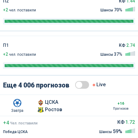
П2
КФ
1.44
+2
70%
чел
.
поставили
Шансы
П1
КФ
2.74
+2
37%
чел
.
поставили
Шансы
Еще 4 006 прогнозов
Live
ЦСКА
+16
Ростов
Прогнозов
Завтра
КФ
1.72
+4
Чел
.
поставили
59%
Победа ЦСКА
Шансы