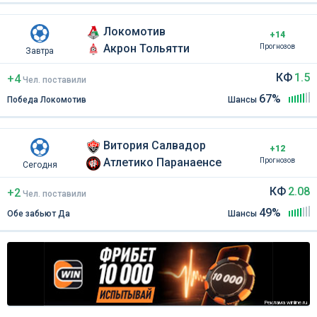
Локомотив
+14
Акрон Тольятти
Прогнозов
Завтра
КФ
1.5
+4
Чел
.
поставили
67%
Победа Локомотив
Шансы
Витория Салвадор
+12
Атлетико Паранаенсе
Прогнозов
Сегодня
КФ
2.08
+2
Чел
.
поставили
49%
Обе забьют Да
Шансы
Реклама winline.ru