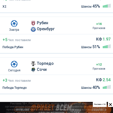
45%
Х2
Шансы
Рубин
+16
Оренбург
Прогнозов
Завтра
КФ
1.97
+5
Чел
.
поставили
51%
Победа Рубин
Шансы
Торпедо
+12
Сочи
Прогнозов
Сегодня
КФ
2.54
+3
Чел
.
поставили
40%
Победа Торпедо
Шансы
×
Реклама +18