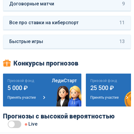
Договорные матчи
9
Все про ставки на киберспорт
11
Быстрые игры
13
Конкурсы прогнозов
ЛедиСтарт
Призовой фонд
Призовой фонд
5 000 ₽
25 500 ₽
Принять участие
Принять участие
Прогнозы с высокой вероятностью
Live