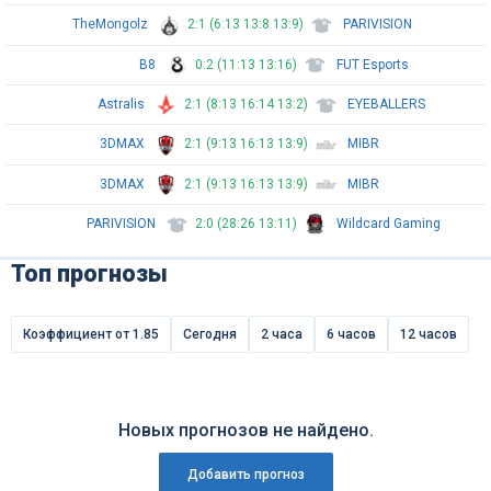
TheMongolz
2:1 (6:13 13:8 13:9)
PARIVISION
B8
0:2 (11:13 13:16)
FUT Esports
Astralis
2:1 (8:13 16:14 13:2)
EYEBALLERS
3DMAX
2:1 (9:13 16:13 13:9)
MIBR
3DMAX
2:1 (9:13 16:13 13:9)
MIBR
PARIVISION
2:0 (28:26 13:11)
Wildcard Gaming
Топ прогнозы
Коэффициент от 1.85
Сегодня
2 часа
6 часов
12 часов
Новых прогнозов не найдено.
Добавить прогноз