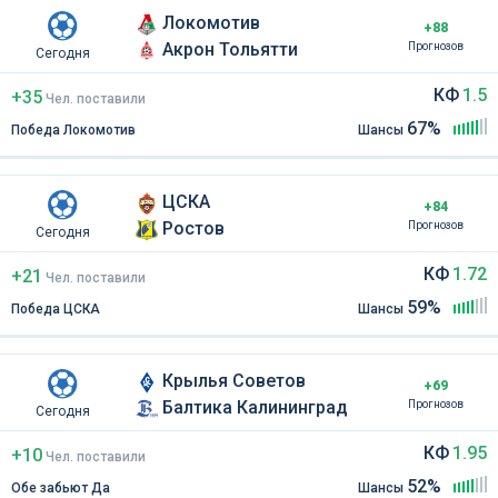
Локомотив
+88
Акрон Тольятти
Прогнозов
Сегодня
КФ
1.5
+35
Чел
.
поставили
67%
Победа Локомотив
Шансы
ЦСКА
+84
Ростов
Прогнозов
Сегодня
КФ
1.72
+21
Чел
.
поставили
59%
Победа ЦСКА
Шансы
Крылья Советов
+69
Балтика Калининград
Прогнозов
Сегодня
КФ
1.95
+10
Чел
.
поставили
52%
Обе забьют Да
Шансы