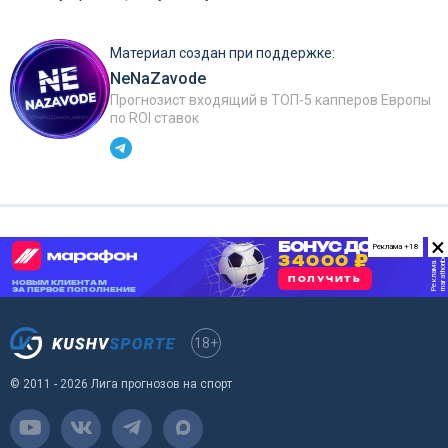
Материал создан при поддержке:
NeNaZavode
Прогнозист входящий в ТОП-5 капперов Европы
по ROI ставок
×
Реклама +18
18+
© 2011 - 2026 Лига прогнозов на спорт