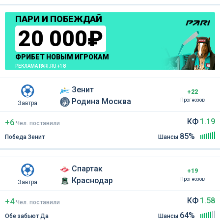
ПАРИ И ПОБЕЖДАЙ
20 000₽
ФРИБЕТ НОВЫМ ИГРОКАМ
РЕКЛАМА PARI.RU +18
Зенит
+22
Родина Москва
Прогнозов
Завтра
КФ
1.19
+6
Чел
.
поставили
85%
Победа Зенит
Шансы
Спартак
+19
Краснодар
Прогнозов
Завтра
КФ
1.58
+4
Чел
.
поставили
64%
Обе забьют Да
Шансы