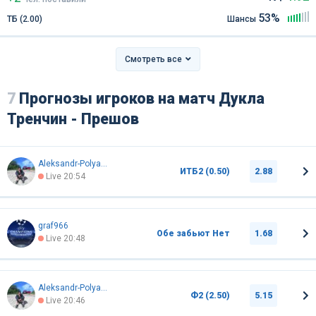
53%
ТБ (2.00)
Шансы
Смотреть все
7
Прогнозы игроков на матч Дукла
Тренчин - Прешов
Aleksandr-Polyakov-vkontakte
ИТБ2 (0.50)
2.88
Live 20:54
graf966
Обе забьют Нет
1.68
Live 20:48
Aleksandr-Polyakov-vkontakte
Ф2 (2.50)
5.15
Live 20:46