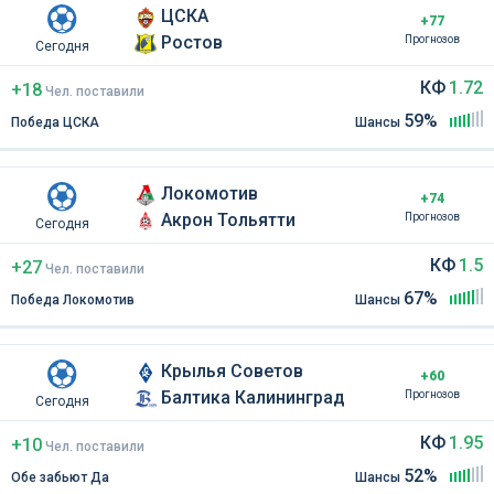
ЦСКА
+77
Ростов
Прогнозов
Сегодня
КФ
1.72
+18
Чел
.
поставили
59%
Победа ЦСКА
Шансы
Локомотив
+74
Акрон Тольятти
Прогнозов
Сегодня
КФ
1.5
+27
Чел
.
поставили
67%
Победа Локомотив
Шансы
Крылья Советов
+60
Балтика Калининград
Прогнозов
Сегодня
КФ
1.95
+10
Чел
.
поставили
52%
Обе забьют Да
Шансы