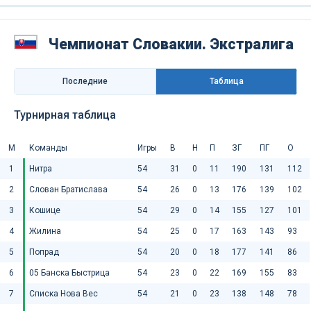
Чемпионат Словакии. Экстралига
Последниe
Таблица
Турнирная таблица
М
Команды
Игры
В
Н
П
ЗГ
ПГ
О
1
Нитра
54
31
0
11
190
131
112
2
Слован Братислава
54
26
0
13
176
139
102
3
Кошице
54
29
0
14
155
127
101
4
Жилина
54
25
0
17
163
143
93
5
Попрад
54
20
0
18
177
141
86
6
05 Банска Быстрицa
54
23
0
22
169
155
83
7
Списка Нова Вес
54
21
0
23
138
148
78