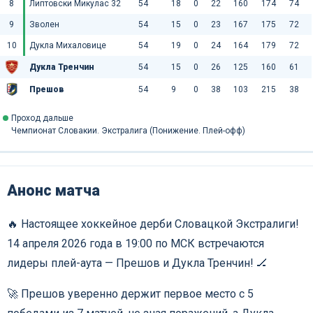
8
Липтовски Микулас 32
54
18
0
22
160
174
74
9
Зволен
54
15
0
23
167
175
72
10
Дукла Михаловице
54
19
0
24
164
179
72
Дукла Тренчин
54
15
0
26
125
160
61
Прешов
54
9
0
38
103
215
38
Проход дальше
Чемпионат Словакии. Экстралига (Понижение. Плей-офф)
Анонс матча
🔥 Настоящее хоккейное дерби Словацкой Экстралиги!
14 апреля 2026 года в 19:00 по МСК встречаются
лидеры плей-аута — Прешов и Дукла Тренчин! 🏒
🚀 Прешов уверенно держит первое место с 5