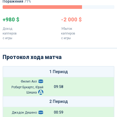
Поражения
71%
+980 $
-2 000 $
Доход
Убыток
капперов
капперов
с игры
с игры
Протокол хода матча
1 Период
Филип Ахл
09:58
Роберт Букартс, Юрай
Шишка
2 Период
00:59
Джэдон Дешено