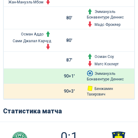
Жан-Мануэль Мбом
Эммануэль
Бонавентуре Деннис
80'
Мадс Фрокяер
Осман Аддо
80'
Сами Джалал Карчуд
Осман Соу
87'
Матс Кохлерт
Эммануэль
90+1'
Бонавентуре Деннис
Бенжамин
90+3'
Тахирович
Статистика матча
0:1