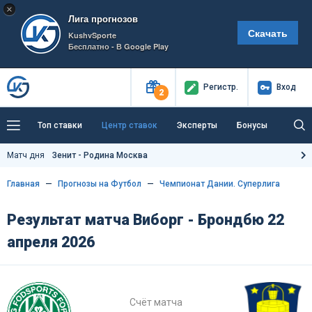
×
Лига прогнозов
Скачать
KushvSporte
Бесплатно - В Google Play
Регистр
.
Вход
2
Топ ставки
Центр ставок
Эксперты
Бонусы
Тренды
Букмекеры
Пресс-центр
Матч дня
Зенит - Родина Москва
Как тут заработать?
Главная
Прогнозы на Футбол
Чемпионат Дании. Суперлига
Результат матча Виборг - Брондбю 22
апреля 2026
Счёт матча