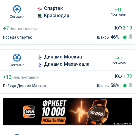
Спартак
+49
Краснодар
Прогнозов
Сегодня
КФ
2.19
+7
Чел
.
поставили
46%
Победа Спартак
Шансы
Динамо Москва
+48
Динамо Махачкала
Прогнозов
Сегодня
КФ
1.73
+12
Чел
.
поставили
58%
Победа Динамо Москва
Шансы
Реклама winline.ru