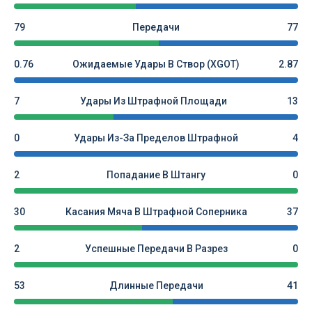
79
Передачи
77
0.76
Ожидаемые Удары В Створ (xGOT)
2.87
7
Удары Из Штрафной Площади
13
0
Удары Из-За Пределов Штрафной
4
2
Попадание В Штангу
0
30
Касания Мяча В Штрафной Соперника
37
2
Успешные Передачи В Разрез
0
53
Длинные Передачи
41