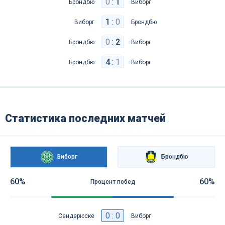
0
:
1
Брондбю
Виборг
1
:
0
Виборг
Брондбю
0
:
2
Брондбю
Виборг
4
:
1
Брондбю
Виборг
Статистика последних матчей
Виборг
Брондбю
60%
60%
Процент побед
0 : 0
Сендерюске
Виборг