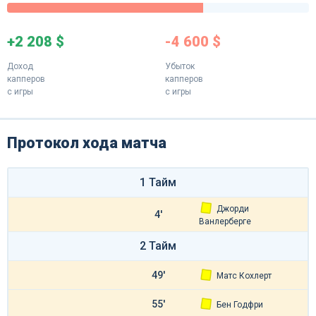
+2 208 $
-4 600 $
Доход
Убыток
капперов
капперов
с игры
с игры
Протокол хода матча
1 Тайм
Джорди
4'
Ванлерберге
2 Тайм
49'
Матс Кохлерт
55'
Бен Годфри