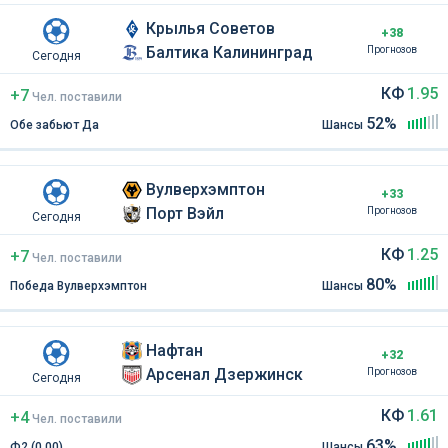
Крылья Советов
+38
Балтика Калининград
Прогнозов
Сегодня
КФ
1.95
+7
Чел
.
поставили
52%
Обе забьют Да
Шансы
Вулверхэмптон
+33
Порт Вэйл
Прогнозов
Сегодня
КФ
1.25
+7
Чел
.
поставили
80%
Победа Вулверхэмптон
Шансы
Нафтан
+32
Арсенал Дзержинск
Прогнозов
Сегодня
КФ
1.61
+4
Чел
.
поставили
63%
Ф2 (0.00)
Шансы