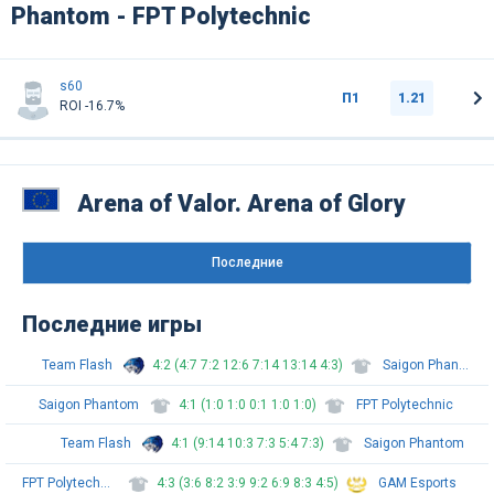
Phantom - FPT Polytechnic
s60
П1
1.21
ROI -16.7%
Arena of Valor. Arena of Glory
Последниe
Последние игры
Team Flash
4:2 (4:7 7:2 12:6 7:14 13:14 4:3)
Saigon Phantom
Saigon Phantom
4:1 (1:0 1:0 0:1 1:0 1:0)
FPT Polytechnic
Team Flash
4:1 (9:14 10:3 7:3 5:4 7:3)
Saigon Phantom
FPT Polytechnic
4:3 (3:6 8:2 3:9 9:2 6:9 8:3 4:5)
GAM Esports