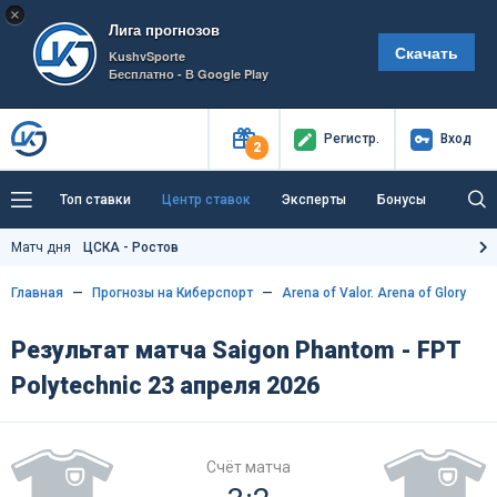
×
Лига прогнозов
Скачать
KushvSporte
Бесплатно - В Google Play
Регистр
.
Вход
2
Топ ставки
Центр ставок
Эксперты
Бонусы
Тренды
Букмекеры
Пресс-центр
Матч дня
ЦСКА - Ростов
Как тут заработать?
Главная
Прогнозы на Киберспорт
Arena of Valor. Arena of Glory
Результат матча Saigon Phantom - FPT
Polytechnic 23 апреля 2026
Счёт матча