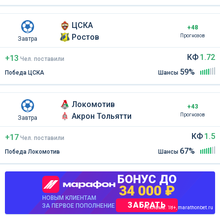
ЦСКА
+48
Ростов
Прогнозов
Завтра
КФ
1.72
+13
Чел
.
поставили
59%
Победа ЦСКА
Шансы
Локомотив
+43
Акрон Тольятти
Прогнозов
Завтра
КФ
1.5
+17
Чел
.
поставили
67%
Победа Локомотив
Шансы
БОНУС ДО
34 000 ₽
НОВЫМ КЛИЕНТАМ
ЗАБРАТЬ
ЗА ПЕРВОЕ ПОПОЛНЕНИЕ
Реклама. 18+, marathonbet.ru