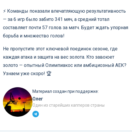
⚡️ Команды показали впечатляющую результативность
— за 6 игр было забито 341 мяч, а средний тотал
составляет почти 57 голов за матч. Будет ждать упорная
борьба и множество голов!
Не пропустите этот ключевой поединок сезоне, где
каждая атака и защита на вес золота. Кто завоюет
золото — опытный Олимпиакос или амбициозный АЕК?
Узнаем уже скоро! 🏆
Материал создан при поддержке:
Олег
Один из старейших капперов страны