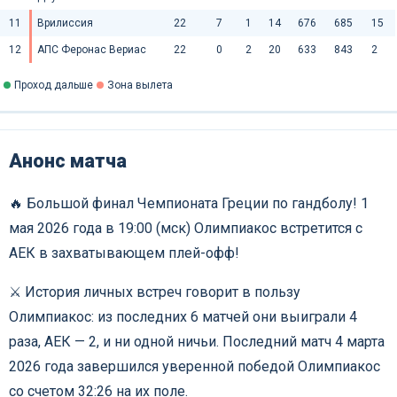
11
Врилиссия
22
7
1
14
676
685
15
12
АПС Феронас Вериас
22
0
2
20
633
843
2
Проход дальше
Зона вылета
Анонс матча
🔥 Большой финал Чемпионата Греции по гандболу! 1
мая 2026 года в 19:00 (мск) Олимпиакос встретится с
АЕК в захватывающем плей-офф!
⚔️ История личных встреч говорит в пользу
Олимпиакос: из последних 6 матчей они выиграли 4
раза, АЕК — 2, и ни одной ничьи. Последний матч 4 марта
2026 года завершился уверенной победой Олимпиакос
со счетом 32:26 на их поле.