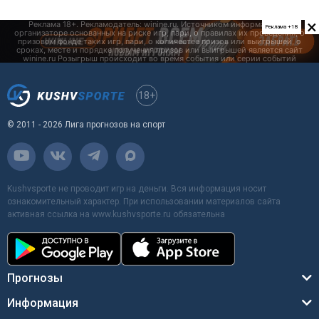
×
Реклама +18
18+
© 2011 - 2026 Лига прогнозов на спорт
Kushvsporte не проводит игр на деньги. Вся информация носит
ознакомительный характер. При использовании материалов сайта
активная ссылка на www.kushvsporte.ru обязательна
Прогнозы
Информация