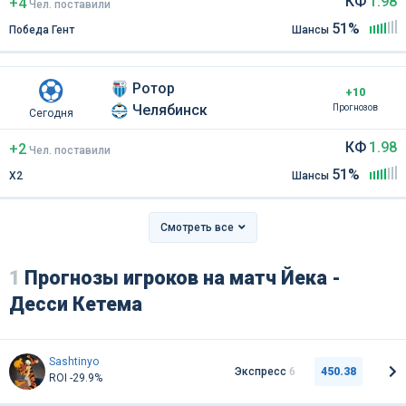
КФ
1.98
+4
Чел
.
поставили
51%
Победа Гент
Шансы
Ротор
+10
Челябинск
Прогнозов
Сегодня
КФ
1.98
+2
Чел
.
поставили
51%
Х2
Шансы
Смотреть все
1
Прогнозы игроков на матч Йека -
Десси Кетема
Sashtinyo
Экспресс
6
450.38
ROI -29.9%