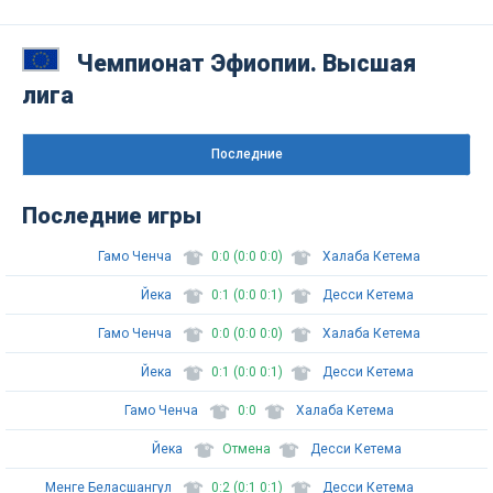
Чемпионат Эфиопии. Высшая
лига
Последниe
Последние игры
Гамо Ченча
0:0 (0:0 0:0)
Халаба Кетема
Йека
0:1 (0:0 0:1)
Десси Кетема
Гамо Ченча
0:0 (0:0 0:0)
Халаба Кетема
Йека
0:1 (0:0 0:1)
Десси Кетема
Гамо Ченча
0:0
Халаба Кетема
Йека
Отмена
Десси Кетема
Менге Беласшангул
0:2 (0:1 0:1)
Десси Кетема