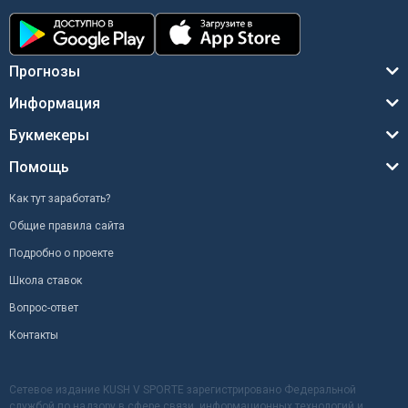
Прогнозы
Информация
Букмекеры
Помощь
Как тут заработать?
Общие правила сайта
Подробно о проекте
Школа ставок
Вопрос-ответ
Контакты
Сетевое издание KUSH V SPORTE зарегистрировано Федеральной
службой по надзору в сфере связи, информационных технологий и