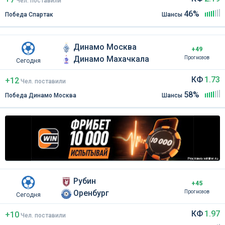
Чел
.
поставили
46%
Победа Спартак
Шансы
Динамо Москва
+49
Динамо Махачкала
Прогнозов
Сегодня
КФ
1.73
+12
Чел
.
поставили
58%
Победа Динамо Москва
Шансы
Реклама winline.ru
Рубин
+45
Оренбург
Прогнозов
Сегодня
КФ
1.97
+10
Чел
.
поставили