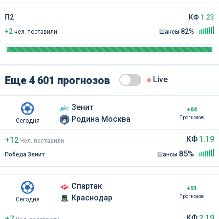
П2
КФ
1.23
+2
82%
чел
.
поставили
Шансы
Еще 4 601 прогнозов
Live
Зенит
+64
Родина Москва
Прогнозов
Сегодня
КФ
1.19
+12
Чел
.
поставили
85%
Победа Зенит
Шансы
Спартак
+51
Краснодар
Прогнозов
Сегодня
КФ
2.19
+7