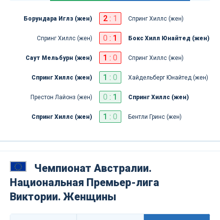
2
:
1
Борундара Иглз (жен)
Спринг Хиллс (жен)
0
:
1
Спринг Хиллс (жен)
Бокс Хилл Юнайтед (жен)
1
:
0
Саут Мельбурн (жен)
Спринг Хиллс (жен)
1
:
0
Спринг Хиллс (жен)
Хайдельберг Юнайтед (жен)
0
:
1
Престон Лайонз (жен)
Спринг Хиллс (жен)
1
:
0
Спринг Хиллс (жен)
Бентли Гринс (жен)
Чемпионат Австралии.
Национальная Премьер-лига
Виктории. Женщины