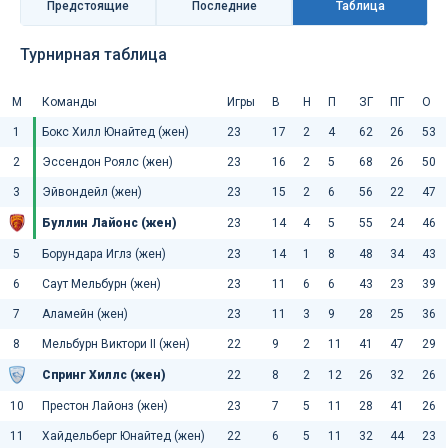
Предстоящие
Последниe
Таблица
Турнирная таблица
М
Команды
Игры
В
Н
П
ЗГ
ПГ
О
1
Бокс Хилл Юнайтед (жен)
23
17
2
4
62
26
53
2
Эссендон Роялс (жен)
23
16
2
5
68
26
50
3
Эйвондейл (жен)
23
15
2
6
56
22
47
Буллин Лайонc (жен)
23
14
4
5
55
24
46
5
Борундара Иглз (жен)
23
14
1
8
48
34
43
6
Саут Мельбурн (жен)
23
11
6
6
43
23
39
7
Аламейн (жен)
23
11
3
9
28
25
36
8
Мельбурн Виктори II (жен)
22
9
2
11
41
47
29
Спринг Хиллс (жен)
22
8
2
12
26
32
26
10
Престон Лайонз (жен)
23
7
5
11
28
41
26
11
Хайдельберг Юнайтед (жен)
22
6
5
11
32
44
23