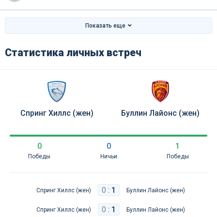
Показать еще
Статистика личных встреч
Спринг Хиллс (жен)
Буллин Лайонc (жен)
0
0
1
Победы
Ничьи
Победы
0
:
1
Спринг Хиллс (жен)
Буллин Лайонc (жен)
0
:
1
Спринг Хиллс (жен)
Буллин Лайонc (жен)