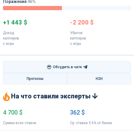
Поражения
46%
+1 443 $
-2 200 $
Доход
Убыток
капперов
капперов
с игры
с игры
😎
Обсудить в чате
Прогнозы
H2H
На что ставили эксперты
4 700 $
362 $
Сумма всех ставок
Ср. ставка 3.6% от банка