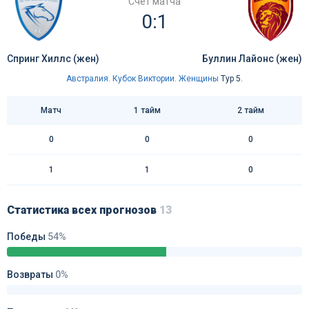
Счёт матча
0:1
Спринг Хиллс (жен)
Буллин Лайонc (жен)
Австралия. Кубок Виктории. Женщины
Тур 5.
Матч
1 тайм
2 тайм
0
0
0
1
1
0
Статистика всех прогнозов
13
Победы
54%
Возвраты
0%