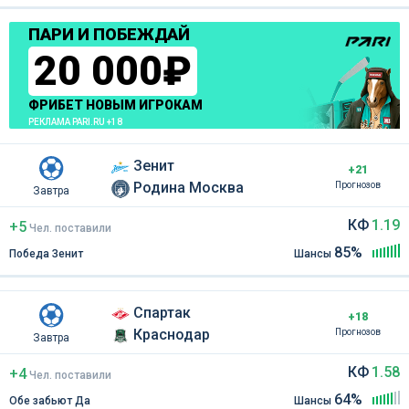
ПАРИ И ПОБЕЖДАЙ
20 000₽
ФРИБЕТ НОВЫМ ИГРОКАМ
РЕКЛАМА PARI.RU +18
Зенит
+21
Родина Москва
Прогнозов
Завтра
КФ
1.19
+5
Чел
.
поставили
85%
Победа Зенит
Шансы
Спартак
+18
Краснодар
Прогнозов
Завтра
КФ
1.58
+4
Чел
.
поставили
64%
Обе забьют Да
Шансы