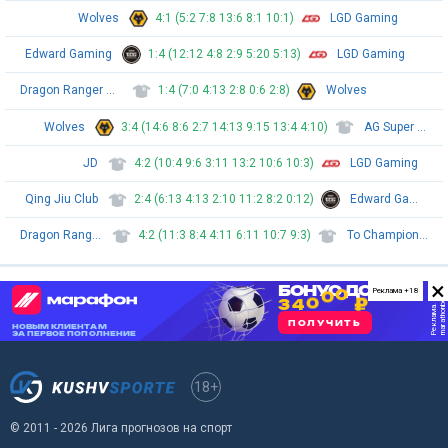
Wolves
4:1 (5:2 7:8 13:6 8:1 10:1)
LGD Gaming
Edward Gaming
1:4 (12:12 4:8 2:9 5:20 5:13)
LGD Gaming
Dragon Ranger Gaming
1:4 (7:0 4:13 2:8 0:6 2:8)
Wolves
Wolves
3:4 (14:6 8:6 2:7 14:13 9:15 13:4 4:10)
AG Super Play
JD
4:2 (10:4 9:6 3:11 13:2 10:6 10:3)
LGD Gaming
Qing Jiu Club
2:4 (6:13 4:13 2:10 11:2 8:2 0:12)
Edward Gaming
Dragon Ranger Gaming
4:2 (11:3 8:4 4:11 6:11 10:7 9:3)
To Champion Group
×
Реклама +18
18+
© 2011 - 2026 Лига прогнозов на спорт