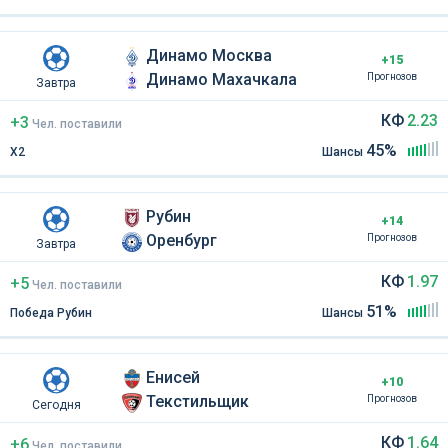
Динамо Москва
+15
Динамо Махачкала
Прогнозов
Завтра
КФ
2.23
+3
Чел
.
поставили
45%
Х2
Шансы
Рубин
+14
Оренбург
Прогнозов
Завтра
КФ
1.97
+5
Чел
.
поставили
51%
Победа Рубин
Шансы
Енисей
+10
Текстильщик
Прогнозов
Сегодня
КФ
1.64
+6
Чел
.
поставили