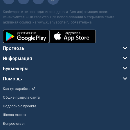
Kushvsporte не проводит игр на деньги. Вся информация носит
ознакомительный характер. При использовании материалов сайта
активная ссылка на www.kushvsporte.ru обязательна
Прогнозы
Информация
Букмекеры
Помощь
Как тут заработать?
Общие правила сайта
Подробно о проекте
Школа ставок
Вопрос-ответ