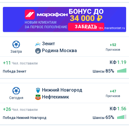
БОНУС ДО
34 000 ₽
НОВЫМ КЛИЕНТАМ
ЗАБРАТЬ
ЗА ПЕРВОЕ ПОПОЛНЕНИЕ
Реклама. 18+, marathonbet.ru
Зенит
+52
Родина Москва
Прогнозов
Завтра
КФ
1.19
+11
Чел
.
поставили
85%
Победа Зенит
Шансы
Нижний Новгород
+47
Нефтехимик
Прогнозов
Сегодня
КФ
1.56
+26
Чел
.
поставили
65%
Победа Нижний Новгород
Шансы