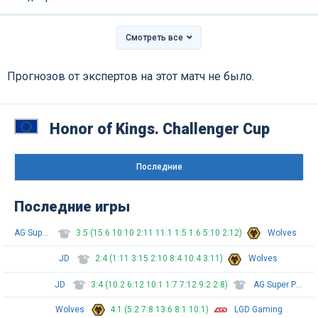
Смотреть все
Прогнозов от экспертов на этот матч не было.
Honor of Kings. Challenger Cup
Последниe
Последние игры
AG Super Play
3:5 (15:6 10:10 2:11 11:1 1:5 1:6 5:10 2:12)
Wolves
JD
2:4 (1:11 3:15 2:10 8:4 10:4 3:11)
Wolves
JD
3:4 (10:2 6:12 10:1 1:7 7:12 9:2 2:8)
AG Super Play
Wolves
4:1 (5:2 7:8 13:6 8:1 10:1)
LGD Gaming