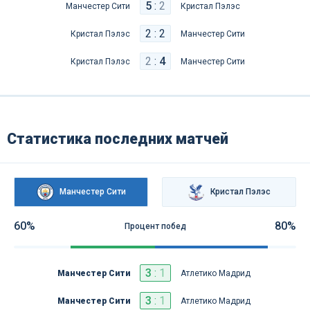
5
:
2
Манчестер Сити
Кристал Пэлэс
2 : 2
Кристал Пэлэс
Манчестер Сити
2
:
4
Кристал Пэлэс
Манчестер Сити
Статистика последних матчей
Манчестер Сити
Кристал Пэлэс
60%
80%
Процент побед
3
:
1
Манчестер Сити
Атлетико Мадрид
3
:
1
Манчестер Сити
Атлетико Мадрид