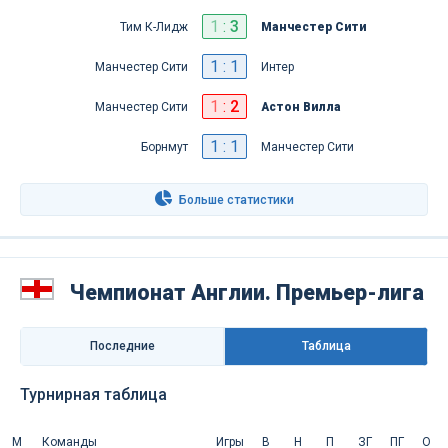
1
:
3
Тим К-Лидж
Манчестер Сити
1 : 1
Манчестер Сити
Интер
1
:
2
Манчестер Сити
Астон Вилла
1 : 1
Борнмут
Манчестер Сити
Больше статистики
Чемпионат Англии. Премьер-лига
Последниe
Таблица
Турнирная таблица
М
Команды
Игры
В
Н
П
ЗГ
ПГ
О