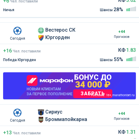
КФ
3.62
+6
Чел
.
поставили
28%
Ничья
Шансы
Вестерос СК
+44
Юргорден
Прогнозов
Сегодня
КФ
1.83
+16
Чел
.
поставили
55%
Победа Юргорден
Шансы
БОНУС ДО
34 000 ₽
НОВЫМ КЛИЕНТАМ
ЗАБРАТЬ
ЗА ПЕРВОЕ ПОПОЛНЕНИЕ
Реклама. 18+, marathonbet.ru
Сириус
+44
Броммапойкарна
Прогнозов
Сегодня
КФ
1.31
+13
Чел
.
поставили