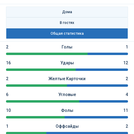
Дома
В гостях
Общая статистика
2
Голы
1
16
Удары
12
2
Желтые Карточки
2
6
Угловые
4
10
Фолы
11
1
Оффсайды
2