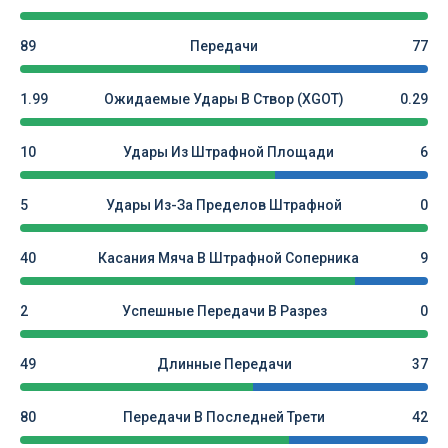
89
Передачи
77
1.99
Ожидаемые Удары В Створ (xGOT)
0.29
10
Удары Из Штрафной Площади
6
5
Удары Из-За Пределов Штрафной
0
40
Касания Мяча В Штрафной Соперника
9
2
Успешные Передачи В Разрез
0
49
Длинные Передачи
37
80
Передачи В Последней Трети
42