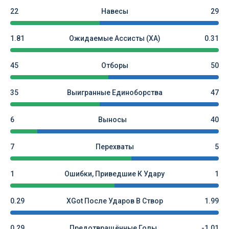
22
Навесы
29
1.81
Ожидаемые Ассисты (xA)
0.31
45
Отборы
50
35
Выигранные Единоборства
47
6
Выносы
40
7
Перехваты
5
1
Ошибки, Приведшие К Удару
1
0.29
XGot После Ударов В Створ
1.99
0.29
Предотвращённые Голы
-1.01