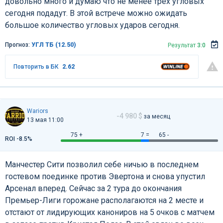
довольно много и думаю что не менее трёх угловых
сегодня подадут. В этой встрече можно ожидать
большое количество угловых ударов сегодня.
Прогноз:
УГЛ ТБ (12.50)
Результат
3:0
Повторить в БК
2.62
Wariors
-4 980 $
за месяц
13 мая 11:00
75 +
7 =
65 -
ROI -8.5%
Манчестер Сити позволил себе ничью в последнем
гостевом поединке против Эвертона и снова упустил
Арсенал вперед. Сейчас за 2 тура до окончания
Премьер-Лиги горожане располагаются на 2 месте и
отстают от лидирующих канониров на 5 очков с матчем