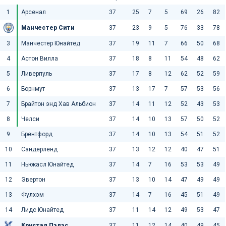
1
Арсенал
37
25
7
5
69
26
82
Манчестер Сити
37
23
9
5
76
33
78
3
Манчестер Юнайтед
37
19
11
7
66
50
68
4
Астон Вилла
37
18
8
11
54
48
62
5
Ливерпуль
37
17
8
12
62
52
59
6
Борнмут
37
13
17
7
57
53
56
7
Брайтон энд Хав Альбион
37
14
11
12
52
43
53
8
Челси
37
14
10
13
57
50
52
9
Брентфорд
37
14
10
13
54
51
52
10
Сандерленд
37
13
12
12
40
47
51
11
Ньюкасл Юнайтед
37
14
7
16
53
53
49
12
Эвертон
37
13
10
14
47
49
49
13
Фулхэм
37
14
7
16
45
51
49
14
Лидс Юнайтед
37
11
14
12
49
53
47
Кристал Пэлэс
37
11
12
14
40
49
45