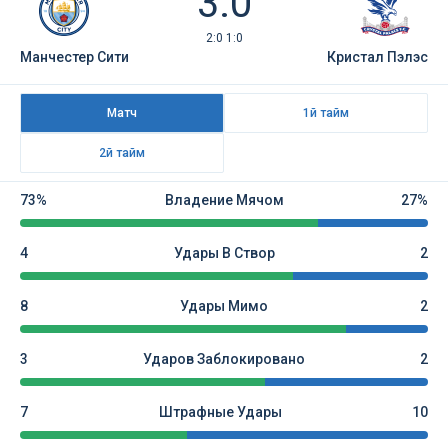
3:0
2:0 1:0
Манчестер Сити
Кристал Пэлэс
Матч
1й тайм
2й тайм
73%
Владение Мячом
27%
4
Удары В Створ
2
8
Удары Мимо
2
3
Ударов Заблокировано
2
7
Штрафные Удары
10