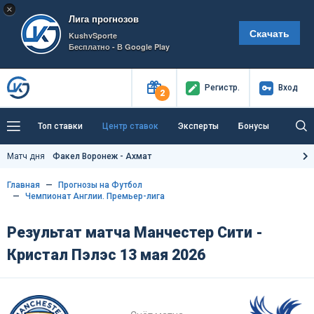
×
Лига прогнозов
Скачать
KushvSporte
Бесплатно - В Google Play
Регистр
.
Вход
2
Топ ставки
Центр ставок
Эксперты
Бонусы
Тренды
Букмекеры
Пресс-центр
Матч дня
Факел Воронеж - Ахмат
Как тут заработать?
Главная
Прогнозы на Футбол
Чемпионат Англии. Премьер-лига
Результат матча Манчестер Сити -
Кристал Пэлэс 13 мая 2026