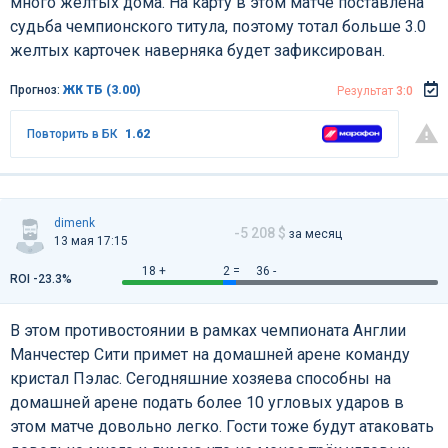
много желтых дома. На карту в этом матче поставлена
судьба чемпионского титула, поэтому тотал больше 3.0
желтых карточек наверняка будет зафиксирован.
Прогноз:
ЖК ТБ (3.00)
Результат
3:0
Повторить в БК
1.62
dimenk
-5 208 $
за месяц
13 мая 17:15
18 +
2 =
36 -
ROI -23.3%
В этом противостоянии в рамках чемпионата Англии
Манчестер Сити примет на домашней арене команду
кристал Пэлас. Сегодняшние хозяева способны на
домашней арене подать более 10 угловых ударов в
этом матче довольно легко. Гости тоже будут атаковать