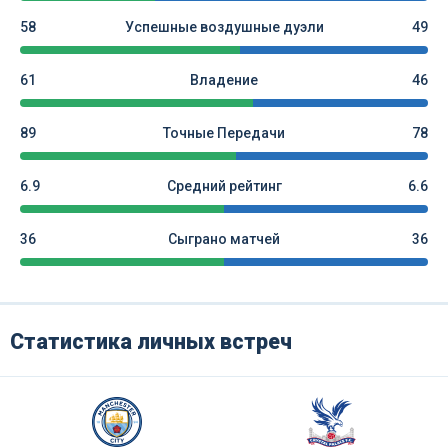
58
Успешные воздушные дуэли
49
61
Владение
46
89
Точные Передачи
78
6.9
Средний рейтинг
6.6
36
Сыграно матчей
36
Статистика личных встреч