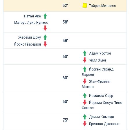
52'
Тайрик Митчелл
Натан Аке
58'
Матеус Луис Нуньес
Жереми Доку
58'
Йоско Гвардиол
Адам Уортон
60'
Уилл Хьюз
Йорген Странд
Ларсен
60'
Жан-Филипп
Матета
Исмаила Сарр
60'
Йереми Хесус Пино
Сантос
Даичи Камада
75'
Бреннан Джонсон