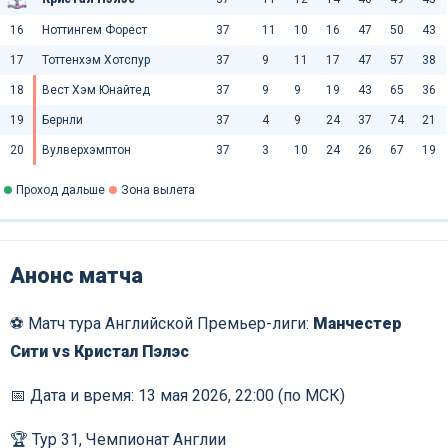
16
Ноттингем Форест
37
11
10
16
47
50
43
17
Тоттенхэм Хотспур
37
9
11
17
47
57
38
18
Вест Хэм Юнайтед
37
9
9
19
43
65
36
19
Бернли
37
4
9
24
37
74
21
20
Вулверхэмптон
37
3
10
24
26
67
19
Проход дальше
Зона вылета
Анонс матча
⚽️ Матч тура Английской Премьер-лиги:
Манчестер
Сити vs Кристал Пэлэс
📅 Дата и время: 13 мая 2026, 22:00 (по МСК)
🏆 Тур 31, Чемпионат Англии