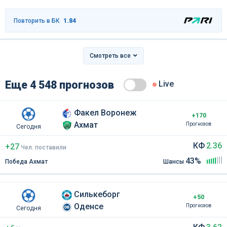
Повторить в БК
1.84
Смотреть все
Еще 4 548 прогнозов
Live
Факел Воронеж
+170
Ахмат
Прогнозов
Сегодня
КФ
2.36
+27
Чел
.
поставили
43%
Победа Ахмат
Шансы
Силькеборг
+50
Оденсе
Прогнозов
Сегодня