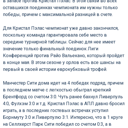
в запасе против Кристал Пэлас. В этой связи во всех
оставшихся поединках чемпионата им нужны только
победы, причем с максимальной разницей в счете.
Для Кристал Пэлас чемпионат уже давно закончился,
поскольку команда гарантировала себе место в
середине турнирной таблицы. Сейчас для нее имеет
значение только финальный поединок Лиги
Конференций против Райо Вальекано, который пройдет
в конце мая. В этом сезоне у орлов есть все шансы на
первый в своей истории еврокубковый трофей.
Манчестер Сити дома идет на 4 победах подряд, причем
в последнем матче с легкостью обыграл крепкий
Брентфорд со счетом 3:0. Чуть ранее бахнул Ливерпуль
4:0, Фулхэм 3:0 и т.д. Кристал Пэлас в АПЛ давно бросил
играть, а в последних гостевых встречах уступил
Борнмуту 3:0 и Ливерпулю 3:1. Интересно, что в 1 круге
на Селлхерст Парк Сити победил со счетом 0:3, а в