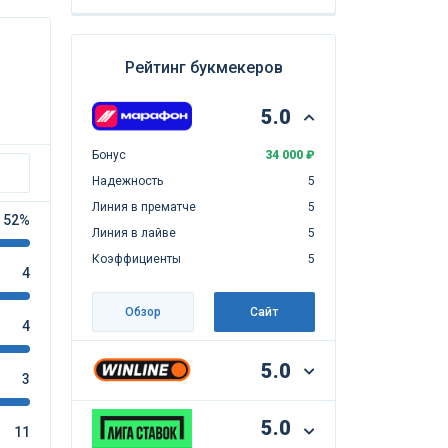
Рейтинг букмекеров
5.0
Бонус
34 000 ₽
Надежность
5
Линия в прематче
5
52%
Линия в лайве
5
Коэффициенты
5
4
Обзор
Сайт
4
5.0
3
5.0
11