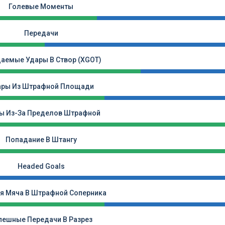
Голевые Моменты
Передачи
аемые Удары В Створ (xGOT)
ары Из Штрафной Площади
ы Из-За Пределов Штрафной
Попадание В Штангу
Headed Goals
я Мяча В Штрафной Соперника
пешные Передачи В Разрез