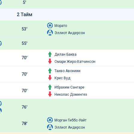
5'
2 Тайм
Морато
53'
Эллиот Андерсон
55'
Дилан Баква
70'
Омари Жиро-Хатчинсон
Таиво Авониии
70'
Крис Вуд
Ибрахим Сангаре
70'
Николас Домингез
76'
Морган Гиббс-Уайт
78'
Эллиот Андерсон