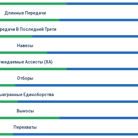
Длинные Передачи
редачи В Последней Трети
Навесы
Ожидаемые Ассисты (xA)
Отборы
ыигранные Единоборства
Выносы
Перехваты