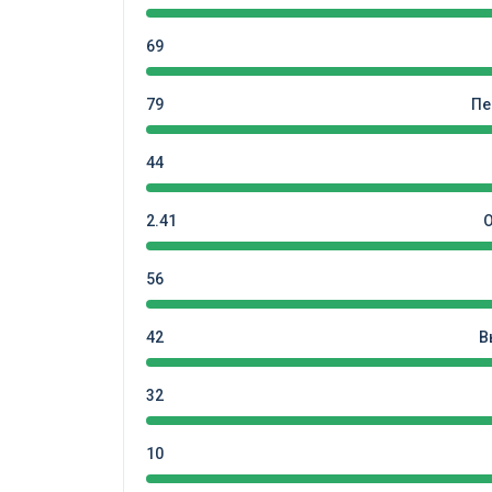
69
79
Пе
44
2.41
56
42
В
32
10