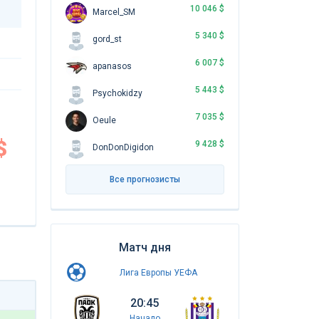
10 046 $
Marcel_SM
5 340 $
gord_st
6 007 $
apanasos
5 443 $
Psychokidzy
7 035 $
Oeule
$
9 428 $
DonDonDigidon
Все прогнозисты
Матч дня
Лига Европы УЕФА
20:45
Начало