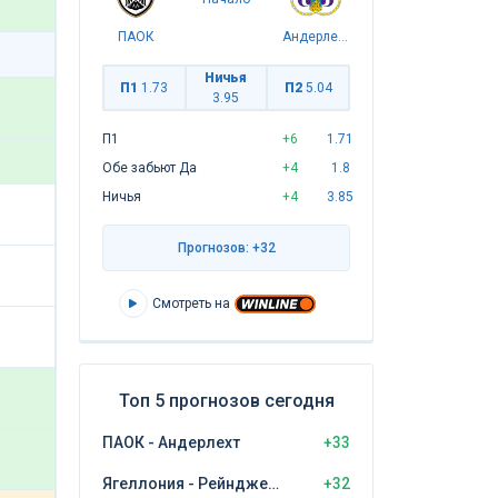
ПАОК
Андерлехт
Ничья
П1
1.73
П2
5.04
3.95
П1
+6
1.71
Обе забьют Да
+4
1.8
Ничья
+4
3.85
Прогнозов: +32
Смотреть на
Топ 5 прогнозов сегодня
ПАОК - Андерлехт
+33
Ягеллония - Рейнджерс
+32