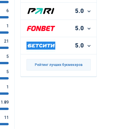
5.0
6
1
5.0
21
5.0
5
Рейтинг лучших букмекеров
5
1
1.89
11