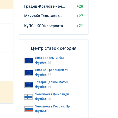
Градец-Кралове - Бешикташ
+28
Маккаби Тель-Авив - ЦСКА София
+27
КуПС - КС Университатя Крайова
+21
Центр ставок сегодня
Лига Европы УЕФА
Футбол
10
Лига Конференций УЕФА
Футбол
27
Товарищеские матчи клубов
Футбол
19
Чемпионат Финляндии. Колмонен. 3-й дивизион
Футбол
20
Чемпионат России. Премьер-лига
Футбол
3