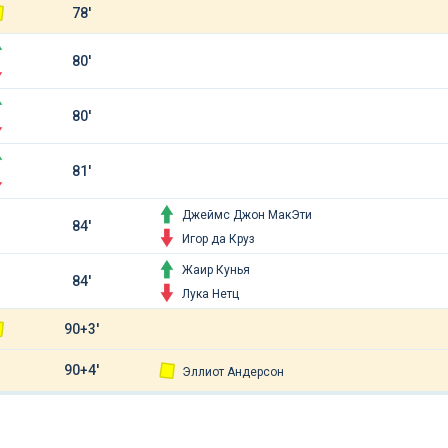
78'
80'
80'
81'
Джеймс Джон МакЭти
84'
Игор да Круз
Жаир Кунья
84'
Лука Нетц
90+3'
90+4'
Эллиот Андерсон