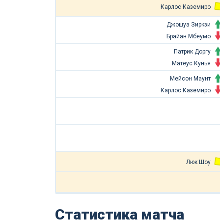
Карлос Каземиро
Джошуа Зиркзи
Брайан Мбеумо
Патрик Доргу
Матеус Кунья
Мейсон Маунт
Карлос Каземиро
Люк Шоу
Статистика матча