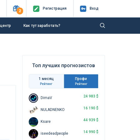
Регистр
ация
Вход
2
-центр
Как тут заработать?
Топ лучших прогнозистов
1 месяц
Профи
Рейтинг
Рейтинг
24 983 $
DimaV
16 190 $
NULADNENKO
44 939 $
Ksare
14 990 $
iseedeadpeople