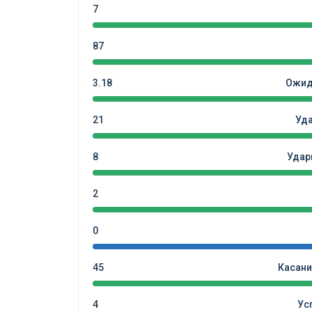
7
87
3.18
Ожид
21
Уд
8
Удар
2
0
45
Касани
4
Ус