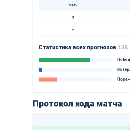
Матч
3
2
Статистика всех прогнозов
138
Побе
Возвр
Пора
Протокол хода матча