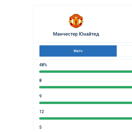
Манчестер Юнайтед
Матч
48%
8
9
12
5