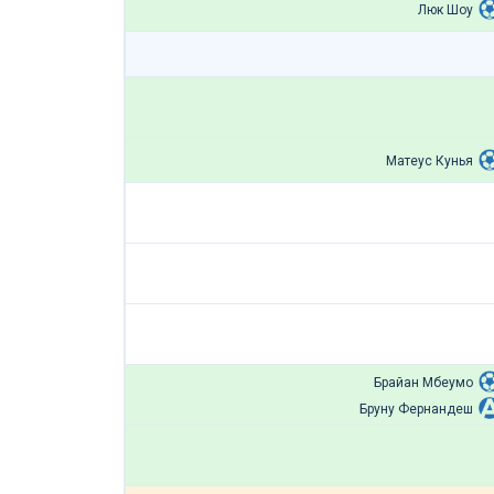
Люк Шоу
Матеус Кунья
Брайан Мбеумо
Бруну Фернандеш