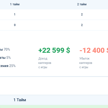
1 тайм
2 тайм
1
2
0
2
+22 599 $
-12 400 
ды
70%
аты
5%
Доход
Убыток
капперов
капперов
жения
25%
с игры
с игры
1 Тайм