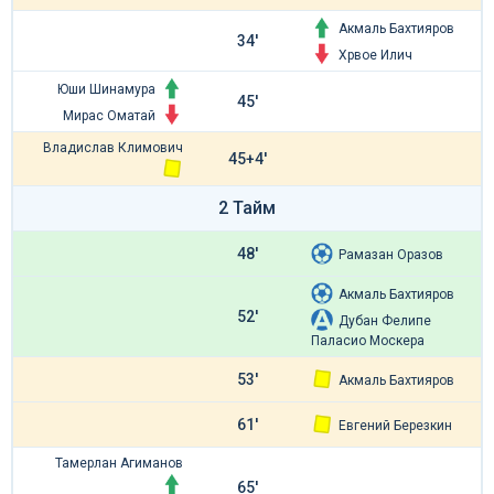
Акмаль Бахтияров
34'
Хрвое Илич
Юши Шинамура
45'
Мирас Оматай
Владислав Климович
45+4'
2 Тайм
48'
Рамазан Оразов
Акмаль Бахтияров
52'
Дубан Фелипе
Паласио Москера
53'
Акмаль Бахтияров
61'
Евгений Березкин
Тамерлан Агиманов
65'