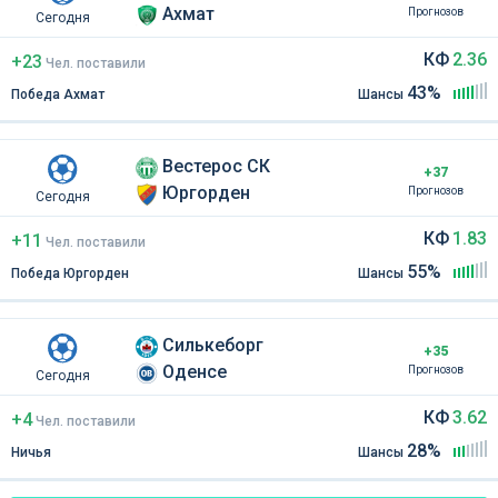
Ахмат
Прогнозов
Сегодня
КФ
2.36
+23
Чел
.
поставили
43%
Победа Ахмат
Шансы
Вестерос СК
+37
Юргорден
Прогнозов
Сегодня
КФ
1.83
+11
Чел
.
поставили
55%
Победа Юргорден
Шансы
Силькеборг
+35
Оденсе
Прогнозов
Сегодня
КФ
3.62
+4
Чел
.
поставили
28%
Ничья
Шансы