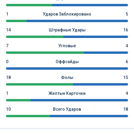
1
Ударов Заблокировано
5
14
Штрафные Удары
16
7
Угловые
4
0
Оффсайды
6
18
Фолы
15
1
Желтые Карточки
4
10
Всего Ударов
18