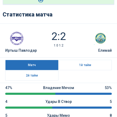
Статистика матча
2:2
1:0 1:2
Иртыш Павлодар
Елимай
Матч
1й тайм
2й тайм
47%
Владение Мячом
53%
4
Удары В Створ
5
5
Удары Мимо
8