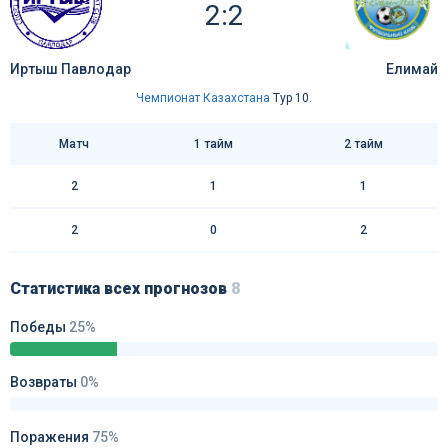
2:2
Иртыш Павлодар
Елимай
Чемпионат Казахстана
Тур 10.
Матч
1 тайм
2 тайм
2
1
1
2
0
2
Статистика всех прогнозов
8
Победы
25%
Возвраты
0%
Поражения
75%