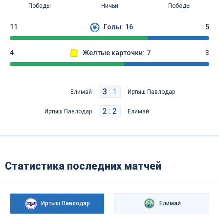
Победы
Ничьи
Победы
11
Голы:
16
5
4
Желтые карточки:
7
3
3
:
1
Елимай
Иртыш Павлодар
2 : 2
Иртыш Павлодар
Елимай
Статистика последних матчей
Иртыш Павлодар
Елимай