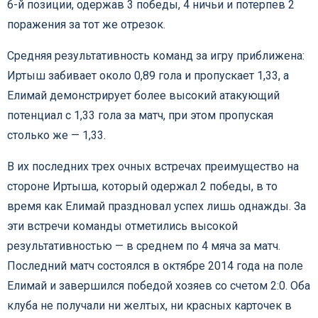
6-й позиции, одержав 3 победы, 4 ничьи и потерпев 2
поражения за тот же отрезок.
Средняя результативность команд за игру приближена:
Иртыш забивает около 0,89 гола и пропускает 1,33, а
Елимай демонстрирует более высокий атакующий
потенциал с 1,33 гола за матч, при этом пропуская
столько же — 1,33.
В их последних трех очных встречах преимущество на
стороне Иртыша, который одержал 2 победы, в то
время как Елимай праздновал успех лишь однажды. За
эти встречи команды отметились высокой
результативностью — в среднем по 4 мяча за матч.
Последний матч состоялся в октябре 2014 года на поле
Елимай и завершился победой хозяев со счетом 2:0. Оба
клуба не получали ни желтых, ни красных карточек в