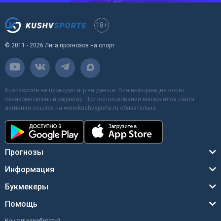
18+
© 2011 - 2026 Лига прогнозов на спорт
Kushvsporte не проводит игр на деньги. Вся информация носит
ознакомительный характер. При использовании материалов сайта
активная ссылка на www.kushvsporte.ru обязательна
Прогнозы
Информация
Букмекеры
Помощь