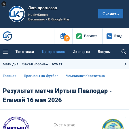
×
Лига прогнозов
Скачать
KushvSporte
Бесплатно - В Google Play
Регистр
.
Вход
2
Топ ставки
Центр ставок
Эксперты
Бонусы
Тренды
Букмекеры
Пресс-центр
Матч дня
Факел Воронеж - Ахмат
Как тут заработать?
Главная
Прогнозы на Футбол
Чемпионат Казахстана
Результат матча Иртыш Павлодар -
Елимай 16 мая 2026
Счёт матча