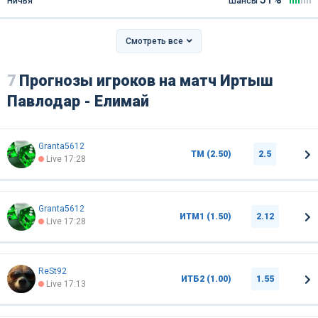
Ничья
Шансы
Смотреть все
7
Прогнозы игроков на матч Иртыш
Павлодар - Елимай
Granta5612
ТМ (2.50)
2.5
Live 17:28
Granta5612
ИТМ1 (1.50)
2.12
Live 17:28
ReSt92
ИТБ2 (1.00)
1.55
Live 17:13