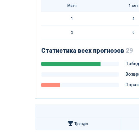
Матч
1 сет
1
4
2
6
Статистика всех прогнозов
29
Побе
Возвр
Пора
Тренды