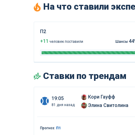
На что ставили экс
П2
+11
44
чел
овек
поставили
Шансы
Ставки по трендам
Кори Гауфф
19:05
Элина Свитолина
81 дня назад
Прогноз:
П1