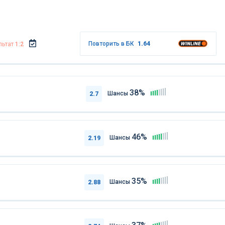
Повторить в БК
1.64
льтат
1:2
38%
Шансы
2.7
46%
Шансы
2.19
35%
Шансы
2.88