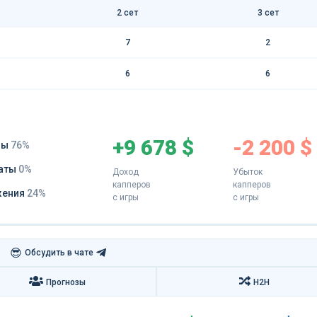
2 сет
3 сет
7
2
6
6
+9 678 $
-2 200 $
ды
76%
аты
0%
Доход
Убыток
капперов
капперов
жения
24%
с игры
с игры
😎
Обсудить в чате
Прогнозы
H2H