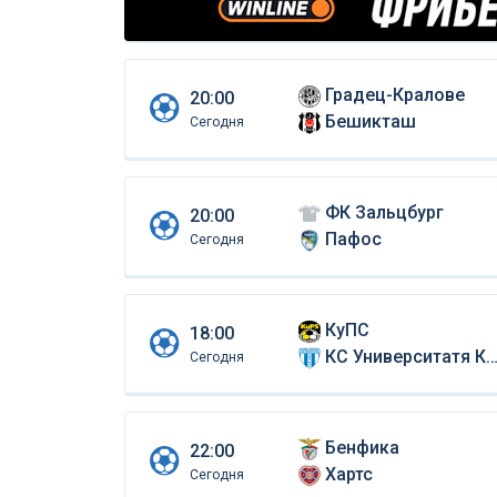
Градец-Кралове
20:00
Бешикташ
Сегодня
ФК Зальцбург
20:00
Пафос
Сегодня
КуПС
18:00
КС Университатя Крайова
Сегодня
Бенфика
22:00
Хартс
Сегодня