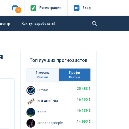
Регистр
ация
Вход
2
-центр
Как тут заработать?
я
Топ лучших прогнозистов
1 месяц
Профи
Рейтинг
Рейтинг
25 483 $
DimaV
16 190 $
NULADNENKO
46 139 $
Ksare
14 990 $
iseedeadpeople