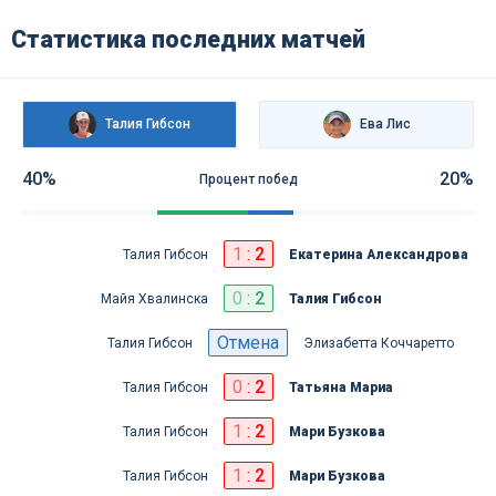
Статистика последних матчей
Талия Гибсон
Ева Лис
40%
20%
Процент побед
1
:
2
Талия Гибсон
Екатерина Александрова
0
:
2
Майя Хвалинска
Талия Гибсон
Отмена
Талия Гибсон
Элизабетта Коччаретто
0
:
2
Талия Гибсон
Татьяна Мариа
1
:
2
Талия Гибсон
Мари Бузкова
1
:
2
Талия Гибсон
Мари Бузкова