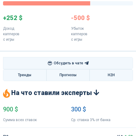
+252 $
-500 $
Доход
Убыток
капперов
капперов
с игры
с игры
😎
Обсудить в чате
Тренды
Прогнозы
H2H
На что ставили эксперты
900 $
300 $
Сумма всех ставок
Ср. ставка 3% от банка