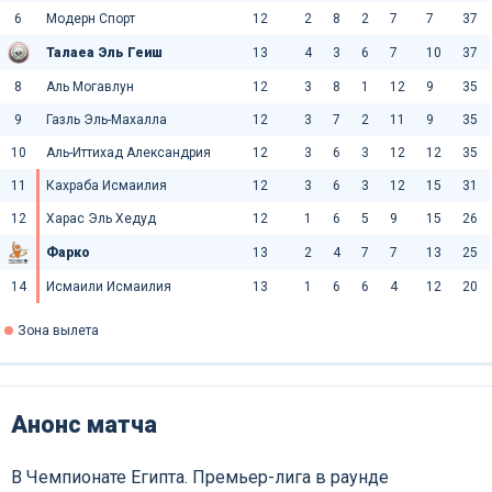
6
Модерн Спорт
12
2
8
2
7
7
37
Талаеа Эль Геиш
13
4
3
6
7
10
37
8
Аль Могавлун
12
3
8
1
12
9
35
9
Газль Эль-Махалла
12
3
7
2
11
9
35
10
Аль-Иттихад Александрия
12
3
6
3
12
12
35
11
Кахраба Исмаилия
12
3
6
3
12
15
31
12
Харас Эль Хедуд
12
1
6
5
9
15
26
Фарко
13
2
4
7
7
13
25
14
Исмаили Исмаилия
13
1
6
6
4
12
20
Зона вылета
Анонс матча
В Чемпионате Египта. Премьер-лига в раунде