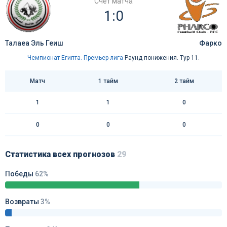
Счёт матча
1:0
Талаеа Эль Геиш
Фарко
Чемпионат Египта. Премьер-лига
Раунд понижения. Тур 11.
Матч
1 тайм
2 тайм
1
1
0
0
0
0
Статистика всех прогнозов
29
Победы
62%
Возвраты
3%