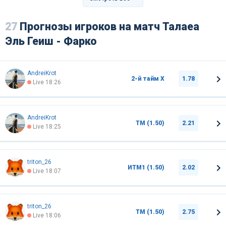
27
Прогнозы игроков на матч Талаеа
Эль Геиш - Фарко
AndreiKrot
2-й тайм Х
1.78
Live 18:26
AndreiKrot
ТМ (1.50)
2.21
Live 18:25
triton_26
ИТМ1 (1.50)
2.02
Live 18:07
triton_26
ТМ (1.50)
2.75
Live 18:06