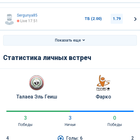
Sergunya85
ТБ (2.00)
1.79
Live 17:51
Показать еще
Статистика личных встреч
Талаеа Эль Геиш
Фарко
3
3
0
Победы
Ничьи
Победы
4
Голы:
6
2