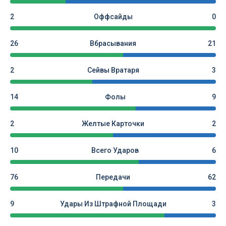
2
Оффсайды
0
26
Вбрасывания
21
2
Сейвы Вратаря
3
14
Фолы
9
2
Желтые Карточки
2
10
Всего Ударов
6
76
Передачи
62
9
Удары Из Штрафной Площади
3