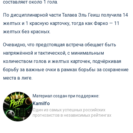
составляет около 1 гола.
По дисциплинарной части Талаеа Эль Геиш получила 14
желтых и 1 красную карточку, тогда как Фарко — 11
желтых без красных.
Очевидно, что предстоящая встреча обещает быть
напряжённой и тактической, с минимальным
количеством голов и желтых карточек, подчёркивая
борьбу за важные очки в рамках борьбы за сохранение
места в лиге.
Материал создан при поддержке:
Kamilfo
Один из самых успешных российских
прогнозистов в независимых рейтингах