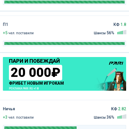
П1
КФ
1.8
+5
56%
чел
.
поставили
Шансы
ПАРИ И ПОБЕЖДАЙ
20 000₽
ФРИБЕТ НОВЫМ ИГРОКАМ
РЕКЛАМА PARI.RU +18
Ничья
КФ
2.82
+3
36%
чел
.
поставили
Шансы