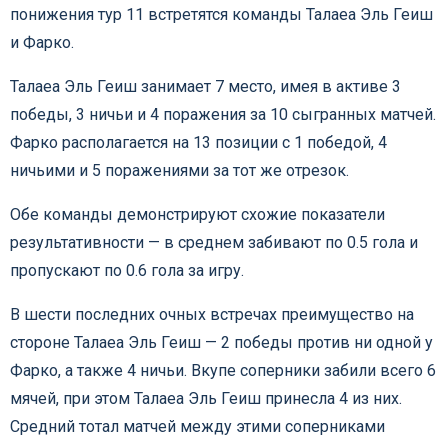
понижения тур 11 встретятся команды Талаеа Эль Геиш
и Фарко.
Талаеа Эль Геиш занимает 7 место, имея в активе 3
победы, 3 ничьи и 4 поражения за 10 сыгранных матчей.
Фарко располагается на 13 позиции с 1 победой, 4
ничьими и 5 поражениями за тот же отрезок.
Обе команды демонстрируют схожие показатели
результативности — в среднем забивают по 0.5 гола и
пропускают по 0.6 гола за игру.
В шести последних очных встречах преимущество на
стороне Талаеа Эль Геиш — 2 победы против ни одной у
Фарко, а также 4 ничьи. Вкупе соперники забили всего 6
мячей, при этом Талаеа Эль Геиш принесла 4 из них.
Средний тотал матчей между этими соперниками