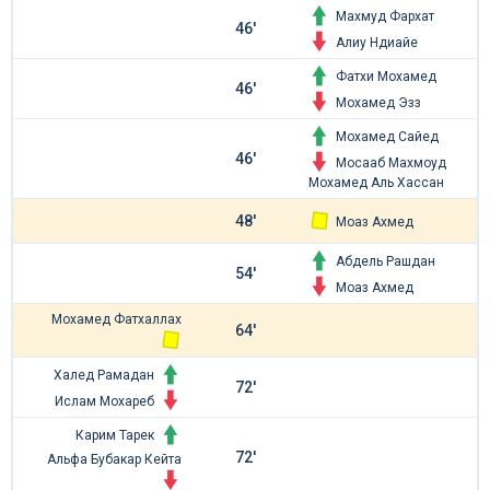
Махмуд Фархат
46'
Алиу Ндиайе
Фатхи Мохамед
46'
Мохамед Эзз
Мохамед Сайед
46'
Мосааб Махмоуд
Мохамед Аль Хассан
48'
Моаз Ахмед
Абдель Рашдан
54'
Моаз Ахмед
Мохамед Фатхаллах
64'
Халед Рамадан
72'
Ислам Мохареб
Карим Тарек
72'
Альфа Бубакар Кейта