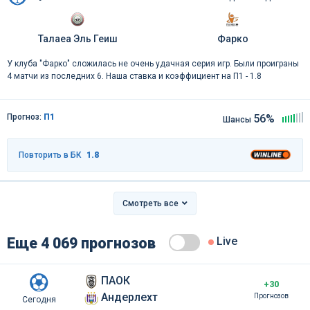
Талаеа Эль Геиш
Фарко
У клуба "Фарко" сложилась не очень удачная серия игр. Были проиграны
4 матчи из последних 6. Наша ставка и коэффициент на П1 - 1.8
Прогноз:
П1
56%
Шансы
Повторить в БК
1.8
Смотреть все
Еще 4 069 прогнозов
Live
ПАОК
+30
Андерлехт
Прогнозов
Сегодня