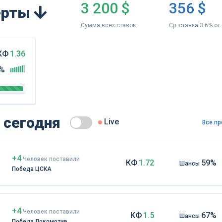
3 200 $
356 $
перты
Сумма всех ставок
Ср. ставка 3.6% от
КФ
1.36
%
 сегодня
Live
Все пр
+4
Чел
овек
поставили
КФ
1.72
59%
Шансы
Победа ЦСКА
+4
Чел
овек
поставили
КФ
1.5
67%
Шансы
Победа Локомотив