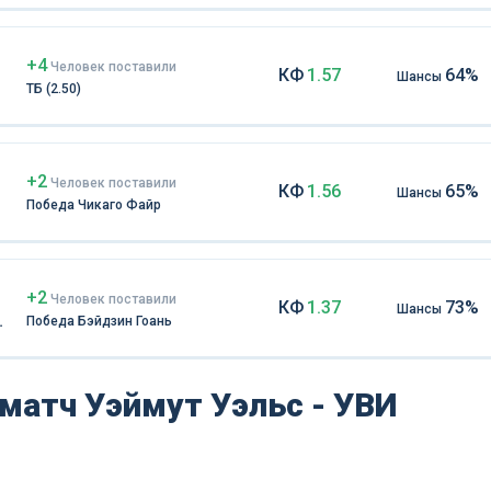
+4
Чел
овек
поставили
КФ
1.57
64%
Шансы
ТБ (2.50)
+2
Чел
овек
поставили
КФ
1.56
65%
Шансы
Победа Чикаго Файр
+2
Чел
овек
поставили
КФ
1.37
73%
Шансы
Победа Бэйдзин Гоань
матч Уэймут Уэльс - УВИ