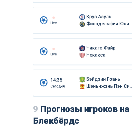
Круз Азуль
Live
Филадельфия Юнион
Чикаго Файр
Live
Некакса
Бэйдзин Гоань
14:35
Шэньчжэнь Пэн Сити
Сегодня
9
Прогнозы игроков на 
Блекбёрдс