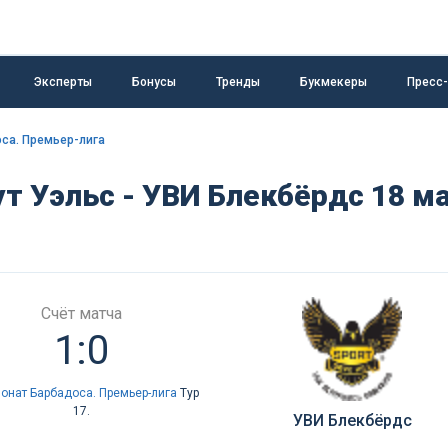
Эксперты
Бонусы
Тренды
Букмекеры
Пресс
са. Премьер-лига
т Уэльс - УВИ Блекбёрдс 18 м
Счёт матча
1:0
онат Барбадоса. Премьер-лига
Тур
17.
УВИ Блекбёрдс