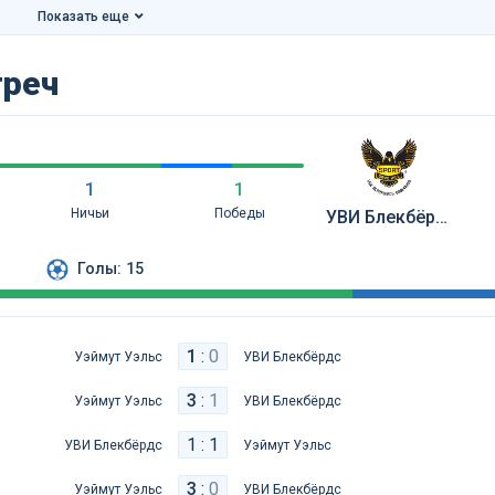
Показать еще
треч
1
1
Ничьи
Победы
УВИ Блекбёрдс
Голы:
15
1
:
0
Уэймут Уэльс
УВИ Блекбёрдс
3
:
1
Уэймут Уэльс
УВИ Блекбёрдс
1 : 1
УВИ Блекбёрдс
Уэймут Уэльс
3
:
0
Уэймут Уэльс
УВИ Блекбёрдс