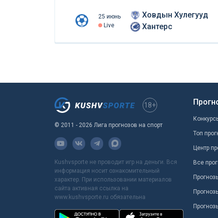
Ховдын Хулегууд
25 июнь
Live
Хантерс
Прогн
18+
Конкурс
© 2011 - 2026 Лига прогнозов на спорт
Топ прог
Центр пр
Kushvsporte не проводит игр на деньги. Вся
Все прог
информация носит ознакомительный
Прогноз
характер. При использовании материалов
сайта активная ссылка на
Прогноз
www.kushvsporte.ru обязательна
Прогнозы