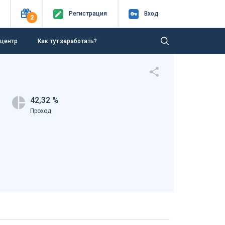
Регистр
ация
Вход
2
-центр
Как тут заработать?
42,32 %
Проход