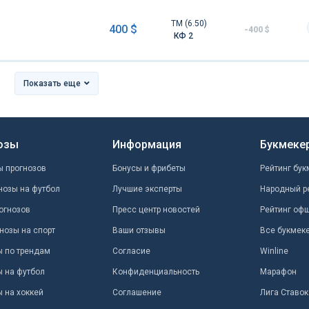
ТМ (6.50)
400 $
-400 $
КФ 2
Показать еще
озы
Информация
Букмеке
ы прогнозов
Бонусы и фрибеты
Рейтинг бук
нозы на футбол
Лучшие эксперты
Народный р
огнозов
Пресс центр новостей
Рейтинг оф
нозы на спорт
Ваши отзывы
Все букмек
ы по трендам
Согласие
Winline
ы на футбол
Конфиденциальность
Марафон
 на хоккей
Соглашение
Лига Ставок