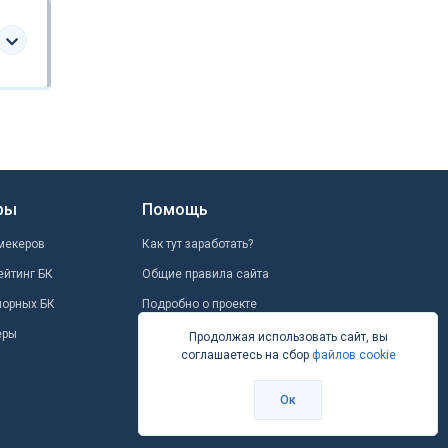
ры
Помощь
мекеров
Как тут заработать?
ейтинг БК
Общие правила сайта
шорных БК
Подробно о проекте
еры
Школа ставок
Продолжая использовать сайт, вы
соглашаетесь на сбор
файлов cookie
Вопрос-ответ
Контакты
Ок