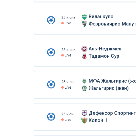
Виланкуло
25 июнь
Live
Ферровиярио Мапу
Аль-Неджмех
25 июнь
Live
Тадамон Сур
МФА Жальгирис (же
25 июнь
Live
Жальгирис (жен)
Дефенсор Спортинг 
25 июнь
Live
Колон II