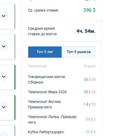
396 $
Ср. сумма ставки
Среднее время
4ч. 54м.
ставки до матча
Топ-5 лиг
Топ-5 рынков
Чемпионат
Ставки
Товарищеские матчи.
33
/
24
Сборные
Чемпионат Мира 2026
20
/
10
Чемпионат Англии.
14
/
10
Премьер-лига
Чемпионат Литвы. Премьер-
11
/
2
лига
Кубок Либертадорес
11
/
6