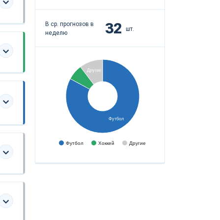
32
В ср. прогнозов в
шт.
неделю
Другие
Футбол
Футбол
Хоккей
Другие