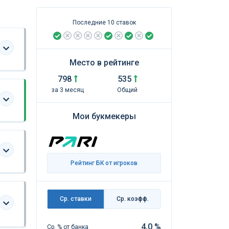
Последние 10 ставок
Место в рейтинге
798
535
за 3 месяц
Общий
Мои букмекеры
Рейтинг БК от игроков
Ср. ставки
Ср. коэфф.
4,0 %
Ср. % от банка