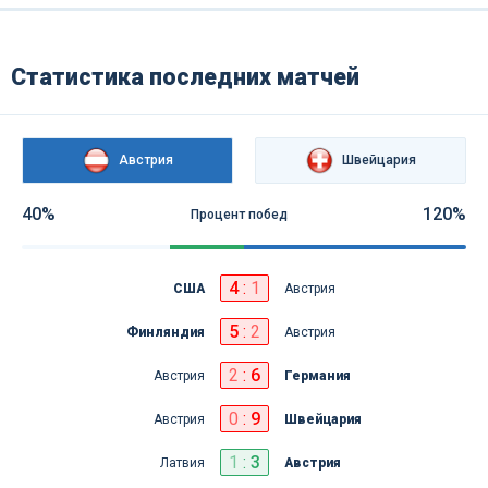
Статистика последних матчей
Австрия
Швейцария
40%
120%
Процент побед
4
:
1
США
Австрия
5
:
2
Финляндия
Австрия
2
:
6
Австрия
Германия
0
:
9
Австрия
Швейцария
1
:
3
Латвия
Австрия