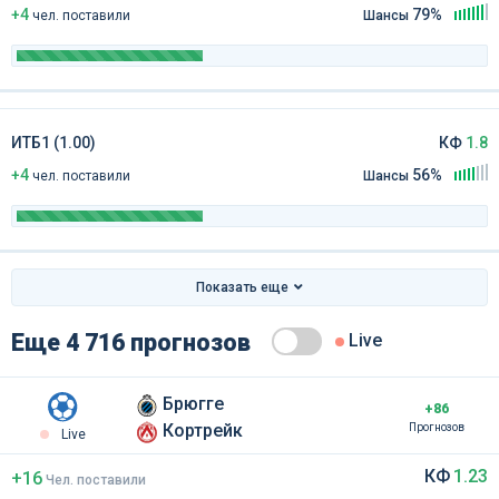
+4
79%
чел
.
поставили
Шансы
ИТБ1 (1.00)
КФ
1.8
+4
56%
чел
.
поставили
Шансы
Показать еще
Еще 4 716 прогнозов
Live
Брюгге
+86
Кортрейк
Прогнозов
Live
КФ
1.23
+16
Чел
.
поставили