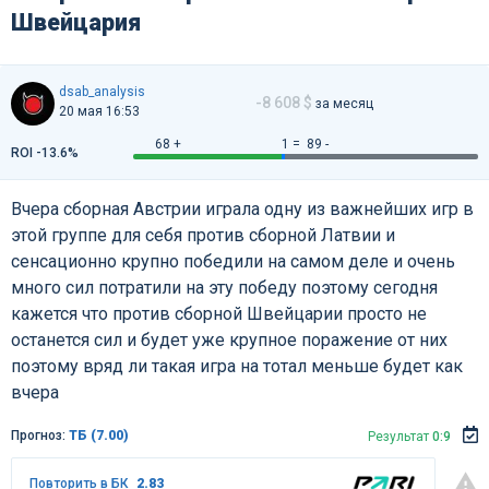
Швейцария
dsab_analysis
-8 608 $
за месяц
20 мая 16:53
68 +
1 =
89 -
ROI -13.6%
Вчера сборная Австрии играла одну из важнейших игр в
этой группе для себя против сборной Латвии и
сенсационно крупно победили на самом деле и очень
много сил потратили на эту победу поэтому сегодня
кажется что против сборной Швейцарии просто не
останется сил и будет уже крупное поражение от них
поэтому вряд ли такая игра на тотал меньше будет как
вчера
Прогноз:
ТБ (7.00)
Результат
0:9
Повторить в БК
2.83