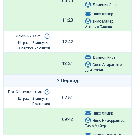
09:20
Доминик Эгли
Нико Хишир
11:28
Тимо Майер,
Аттилио Биаска
Доминик Хакль
12:42
Штраф - 2 минуты -
Задержка клюшкой
Дамиен Риат
13:21
Свен Андригетто,
Дин Кукан
2 Период
Пол Стапельфельдт
07:51
Штраф - 2 минуты -
Подножка
Нико Хишир
09:42
Нино Нидеррайтер,
Тимо Майер