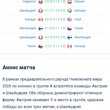
Норвегия
2:0 (0:0 1:0 1:0)
Латвия
Швейцария
3:1 (1:1 2:0 0:0)
Швеция
Канада
4:0 (1:0 1:0 2:0)
США
Финляндия
4:1 (2:0 1:1 1:0)
Чехия
Швейцария
4:2 (2:0 0:2 2:0)
Финляндия
Чехия
2:3 (1:0 1:1 0:2)
Канада
Анонс матча
В рамках предварительного раунда Чемпионата мира
2026 по хоккею в группе A встретятся команды Австрии
и Швейцарии. Обе сборные демонстрируют отличную
форму: Австрия занимает 3-е место в группе, одержав
победы во всех трех матчах, а Швейцария