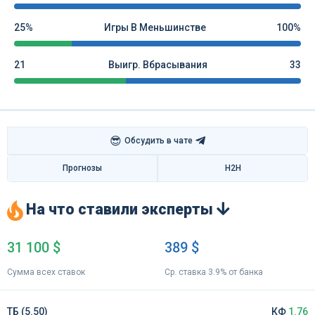
25%
Игры В Меньшинстве
100%
21
Выигр. Вбрасывания
33
😎
Обсудить в чате
Прогнозы
H2H
На что ставили эксперты
31 100 $
389 $
Сумма всех ставок
Ср. ставка 3.9% от банка
ТБ (5.50)
КФ
1.76