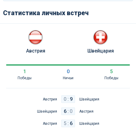
Статистика личных встреч
Австрия
Швейцария
1
0
5
Победы
Ничьи
Победы
0
:
9
Австрия
Швейцария
6
:
0
Швейцария
Австрия
5
:
6
Австрия
Швейцария