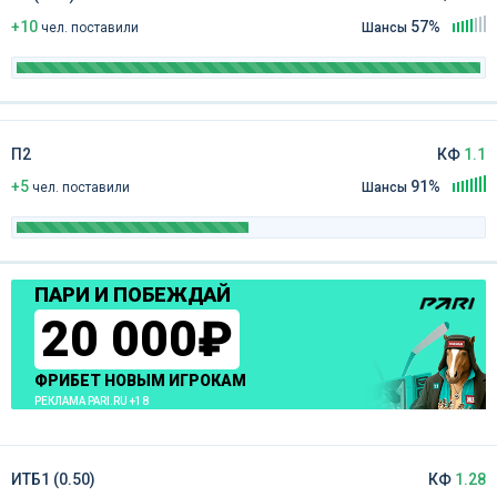
+10
57%
чел
.
поставили
Шансы
П2
КФ
1.1
+5
91%
чел
.
поставили
Шансы
ПАРИ И ПОБЕЖДАЙ
20 000₽
ФРИБЕТ НОВЫМ ИГРОКАМ
РЕКЛАМА PARI.RU +18
ИТБ1 (0.50)
КФ
1.28