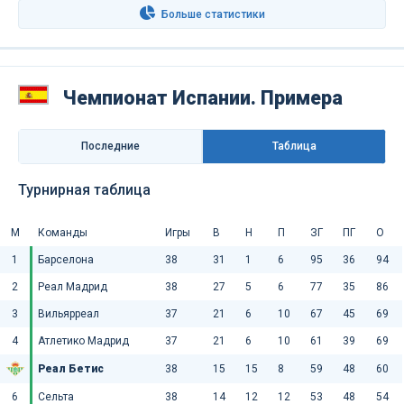
Больше статистики
Чемпионат Испании. Примера
Последниe
Таблица
Турнирная таблица
М
Команды
Игры
В
Н
П
ЗГ
ПГ
О
1
Барселона
38
31
1
6
95
36
94
2
Реал Мадрид
38
27
5
6
77
35
86
3
Вильярреал
37
21
6
10
67
45
69
4
Атлетико Мадрид
37
21
6
10
61
39
69
Реал Бетис
38
15
15
8
59
48
60
6
Сельта
38
14
12
12
53
48
54