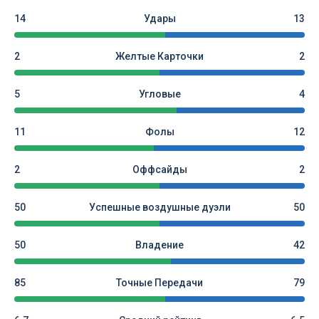
14
Удары
13
2
Желтые Карточки
2
5
Угловые
4
11
Фолы
12
2
Оффсайды
2
50
Успешные воздушные дуэли
50
50
Владение
42
85
Точные Передачи
79