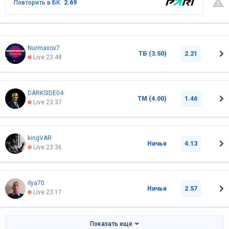
Повторить в БК
2.69
Nurmaxov7
ТБ (3.50)
2.21
Live 23:48
DARKSIDE04
ТМ (4.00)
1.46
Live 23:37
kingVAR
Ничья
4.13
Live 23:36
ilya70
Ничья
2.57
Live 23:17
Показать еще