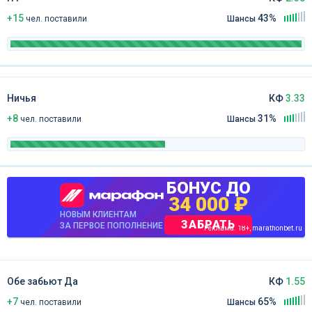
+15
43%
чел
.
поставили
Шансы
Ничья
КФ
3.33
+8
31%
чел
.
поставили
Шансы
БОНУС ДО
34 000 ₽
НОВЫМ КЛИЕНТАМ
ЗАБРАТЬ
ЗА ПЕРВОЕ ПОПОЛНЕНИЕ
Реклама. 18+, marathonbet.ru
Обе забьют Да
КФ
1.55
+7
65%
чел
.
поставили
Шансы