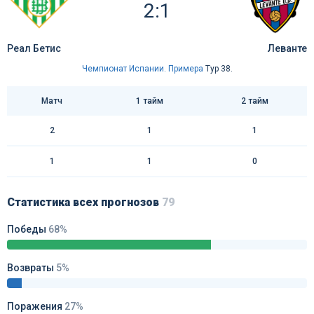
2:1
Реал Бетис
Леванте
Чемпионат Испании. Примера
Тур 38.
Матч
1 тайм
2 тайм
2
1
1
1
1
0
Статистика всех прогнозов
79
Победы
68%
Возвраты
5%
Поражения
27%