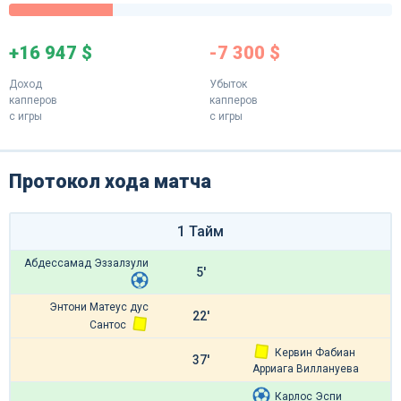
+16 947 $
-7 300 $
Доход
Убыток
капперов
капперов
с игры
с игры
Протокол хода матча
1 Тайм
Абдессамад Эззалзули
5'
Энтони Матеус дус
22'
Сантос
Кервин Фабиан
37'
Арриага Виллануева
Карлос Эспи