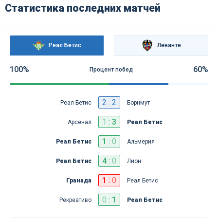
Статистика последних матчей
Реал Бетис
Леванте
100%
60%
Процент побед
2 : 2
Реал Бетис
Борнмут
1
:
3
Арсенал
Реал Бетис
1
:
0
Реал Бетис
Альмерия
4
:
0
Реал Бетис
Лион
1
:
0
Гранада
Реал Бетис
0
:
1
Рекреативо
Реал Бетис