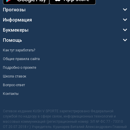
Прогнозы
Информация
Букмекеры
Помощь
Как тут заработать?
Общие правила сайта
Подробно о проекте
Школа ставок
Вопрос-ответ
Контакты
Сетевое издание KUSH V SPORTE зарегистрировано Федеральной
службой по надзору в сфере связи, информационных технологий и
массовых коммуникаций (регистрационный номер: ЭЛ № ФС 77 - 73310
ОТ 20.07.2018 г.) Учредитель: Кушнарев Виталий Александрович Главный