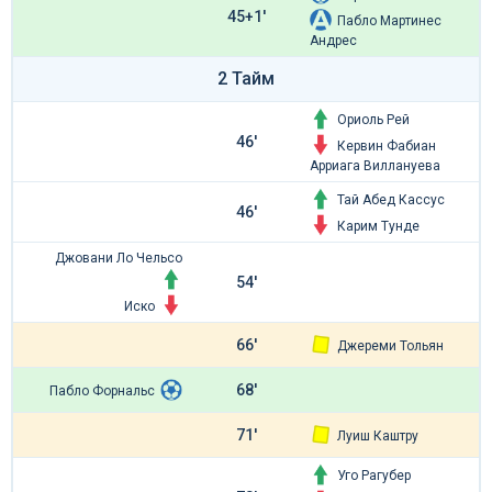
45+1'
Пабло Мартинес
Андрес
2 Тайм
Ориоль Рей
46'
Кервин Фабиан
Арриага Виллануева
Тай Абед Кассус
46'
Карим Тунде
Джовани Ло Чельсо
54'
Иско
66'
Джереми Тольян
68'
Пабло Форнальс
71'
Луиш Каштру
Уго Рагубер