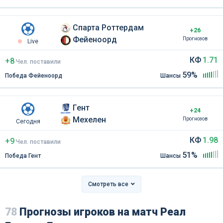
Спарта Роттердам
+26
Фейеноорд
Прогнозов
Live
КФ
1.71
+8
Чел
.
поставили
59%
Победа Фейеноорд
Шансы
Гент
+24
Мехелен
Прогнозов
Сегодня
КФ
1.98
+9
Чел
.
поставили
51%
Победа Гент
Шансы
Смотреть все
78
Прогнозы игроков на матч Реал