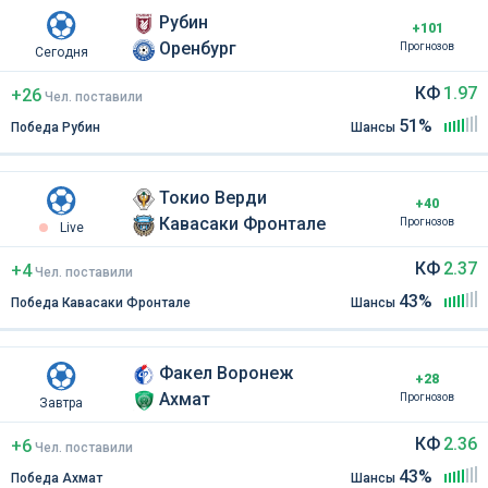
Рубин
+101
Оренбург
Прогнозов
Сегодня
КФ
1.97
+26
Чел
.
поставили
51%
Победа Рубин
Шансы
Токио Верди
+40
Кавасаки Фронтале
Прогнозов
Live
КФ
2.37
+4
Чел
.
поставили
43%
Победа Кавасаки Фронтале
Шансы
Факел Воронеж
+28
Ахмат
Прогнозов
Завтра
КФ
2.36
+6
Чел
.
поставили
43%
Победа Ахмат
Шансы