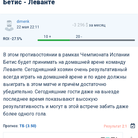
Бетис - Леванте
dimenk
-3 296 $
за месяц
22 мая 22:11
10 +
20 -
ROI -27.5%
В этом противостоянии в рамках Чемпионата Испании
Бетис будет принимать на домашней арене команду
Леванте. Сегодняшний хозяин очень результативный
всегда играть на домашней арене и по идее должны
выиграть в этом матче и причём достаточно
убедительно. Сегодняшние гости даже на выезде
последнее время показывают высокую
результативность и могут в этой встрече забить даже
более одного гола.
Прогноз:
ТБ (3.50)
Результат
2:1