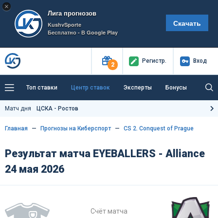
×
Лига прогнозов
Скачать
KushvSporte
Бесплатно - В Google Play
Регистр
.
Вход
2
Топ ставки
Центр ставок
Эксперты
Бонусы
Тренды
Букмекеры
Пресс-центр
Матч дня
ЦСКА - Ростов
Как тут заработать?
Главная
Прогнозы на Киберспорт
CS 2. Conquest of Prague
Результат матча EYEBALLERS - Alliance
24 мая 2026
Счёт матча