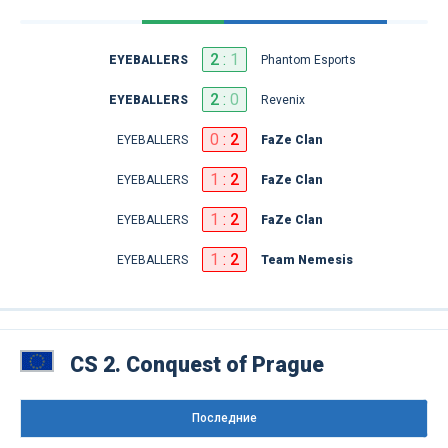
2
:
1
EYEBALLERS
Phantom Esports
2
:
0
EYEBALLERS
Revenix
0
:
2
EYEBALLERS
FaZe Clan
1
:
2
EYEBALLERS
FaZe Clan
1
:
2
EYEBALLERS
FaZe Clan
1
:
2
EYEBALLERS
Team Nemesis
CS 2. Conquest of Prague
Последниe