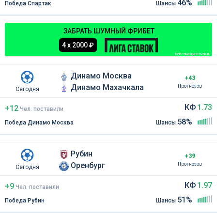
46%
Победа Спартак
Шансы
ЗАБРАТЬ ШУМНЫЙ ФРИБЕТ
4 х 2000 ₽
Реклама ligastavok.ru
Динамо Москва
+43
Динамо Махачкала
Прогнозов
Сегодня
КФ
1.73
+12
Чел
.
поставили
58%
Победа Динамо Москва
Шансы
Рубин
+39
Оренбург
Прогнозов
Сегодня
КФ
1.97
+9
Чел
.
поставили
51%
Победа Рубин
Шансы