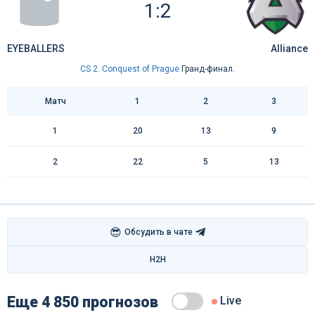
1:2
EYEBALLERS
Alliance
CS 2. Conquest of Prague
Гранд-финал.
Матч
1
2
3
1
20
13
9
2
22
5
13
😎
Обсудить в чате
H2H
Еще 4 850 прогнозов
Live