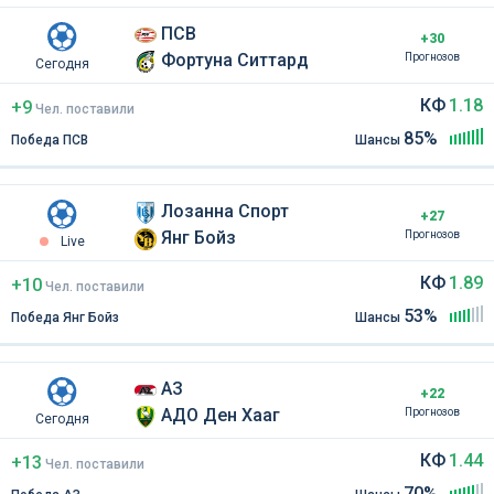
ПСВ
+30
Фортуна Ситтард
Прогнозов
Сегодня
КФ
1.18
+9
Чел
.
поставили
85%
Победа ПСВ
Шансы
Лозанна Спорт
+27
Янг Бойз
Прогнозов
Live
КФ
1.89
+10
Чел
.
поставили
53%
Победа Янг Бойз
Шансы
АЗ
+22
АДО Ден Хааг
Прогнозов
Сегодня
КФ
1.44
+13
Чел
.
поставили
70%