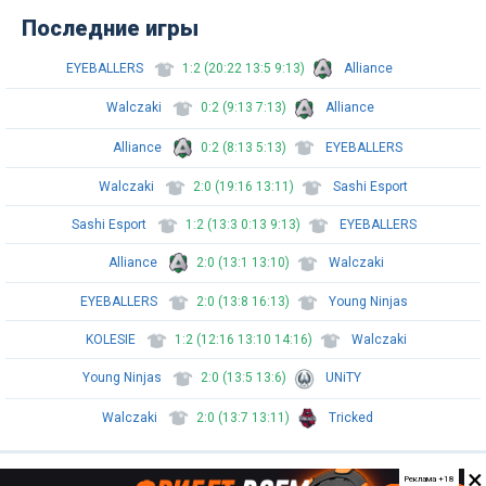
Последние игры
EYEBALLERS
1:2 (20:22 13:5 9:13)
Alliance
Walczaki
0:2 (9:13 7:13)
Alliance
Alliance
0:2 (8:13 5:13)
EYEBALLERS
Walczaki
2:0 (19:16 13:11)
Sashi Esport
Sashi Esport
1:2 (13:3 0:13 9:13)
EYEBALLERS
Alliance
2:0 (13:1 13:10)
Walczaki
EYEBALLERS
2:0 (13:8 16:13)
Young Ninjas
KOLESIE
1:2 (12:16 13:10 14:16)
Walczaki
Young Ninjas
2:0 (13:5 13:6)
UNiTY
Walczaki
2:0 (13:7 13:11)
Tricked
×
Реклама +18