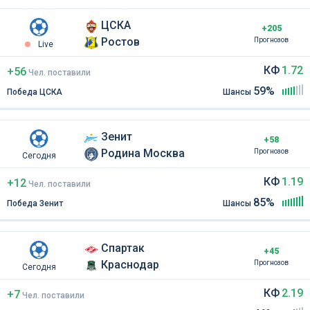
ЦСКА
+205
Ростов
Прогнозов
Live
КФ
1.72
+56
Чел
.
поставили
59%
Победа ЦСКА
Шансы
Зенит
+58
Родина Москва
Прогнозов
Сегодня
КФ
1.19
+12
Чел
.
поставили
85%
Победа Зенит
Шансы
Спартак
+45
Краснодар
Прогнозов
Сегодня
КФ
2.19
+7
Чел
.
поставили