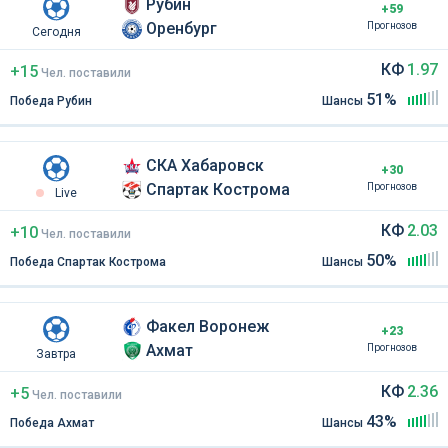
Рубин
+59
Оренбург
Прогнозов
Сегодня
КФ
1.97
+15
Чел
.
поставили
51%
Победа Рубин
Шансы
СКА Хабаровск
+30
Спартак Кострома
Прогнозов
Live
КФ
2.03
+10
Чел
.
поставили
50%
Победа Спартак Кострома
Шансы
Факел Воронеж
+23
Ахмат
Прогнозов
Завтра
КФ
2.36
+5
Чел
.
поставили
43%
Победа Ахмат
Шансы