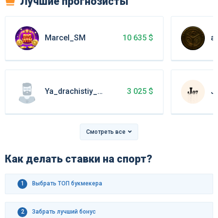
Лучшие прогнозисты
Marcel_SM
an
10 635 $
Ya_drachistiy_izumrud
Ja
3 025 $
Смотреть все
Как делать ставки на спорт?
1
Выбрать ТОП букмекера
2
Забрать лучший бонус