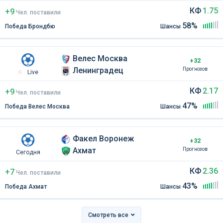
КФ
1.75
+9
Чел
.
поставили
58%
Победа Брондбю
Шансы
Велес Москва
+32
Ленинградец
Прогнозов
Live
КФ
2.17
+9
Чел
.
поставили
47%
Победа Велес Москва
Шансы
Факел Воронеж
+32
Ахмат
Прогнозов
Сегодня
КФ
2.36
+7
Чел
.
поставили
43%
Победа Ахмат
Шансы
Смотреть все