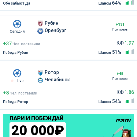
64%
Обе забьют Да
Шансы
Рубин
+131
Оренбург
Прогнозов
Сегодня
КФ
1.97
+37
Чел
.
поставили
51%
Победа Рубин
Шансы
Ротор
+45
Челябинск
Прогнозов
Live
КФ
1.86
+8
Чел
.
поставили
54%
Победа Ротор
Шансы
ПАРИ И ПОБЕЖДАЙ
20 000₽