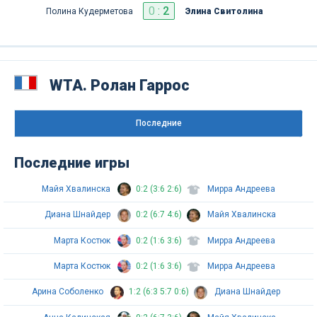
0
:
2
Полина Кудерметова
Элина Свитолина
WTA. Ролан Гаррос
Последниe
Последние игры
Майя Хвалинска
0:2 (3:6 2:6)
Мирра Андреева
Диана Шнайдер
0:2 (6:7 4:6)
Майя Хвалинска
Марта Костюк
0:2 (1:6 3:6)
Мирра Андреева
Марта Костюк
0:2 (1:6 3:6)
Мирра Андреева
Арина Соболенко
1:2 (6:3 5:7 0:6)
Диана Шнайдер