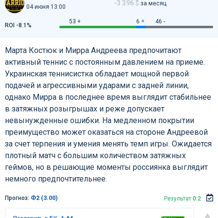
-3 396 $
за месяц
04 июня 13:00
53 +
6 =
46 -
ROI -8.1%
Марта Костюк и Мирра Андреева предпочитают
активный теннис с постоянным давлением на приеме.
Украинская теннисистка обладает мощной первой
подачей и агрессивными ударами с задней линии,
однако Мирра в последнее время выглядит стабильнее
в затяжных розыгрышах и реже допускает
невынужденные ошибки. На медленном покрытии
преимущество может оказаться на стороне Андреевой
за счет терпения и умения менять темп игры. Ожидается
плотный матч с большим количеством затяжных
геймов, но в решающие моменты россиянка выглядит
немного предпочтительнее.
Прогноз:
Ф2 (3.00)
Результат
0:2