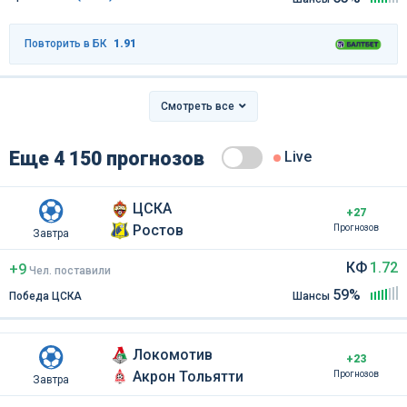
Повторить в БК
1.91
Смотреть все
Еще 4 150 прогнозов
Live
ЦСКА
+27
Ростов
Прогнозов
Завтра
КФ
1.72
+9
Чел
.
поставили
59%
Победа ЦСКА
Шансы
Локомотив
+23
Акрон Тольятти
Прогнозов
Завтра