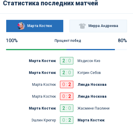
Статистика последних матчей
Марта Костюк
Мирра Андреева
100%
80%
Процент побед
2
:
0
Марта Костюк
Мэдисон Киз
2
:
0
Марта Костюк
Кэтрин Себов
0
:
2
Марта Костюк
Линда Носкова
0
:
2
Марта Костюк
Линда Носкова
2
:
0
Марта Костюк
Жасмине Паолини
0
:
2
Эшлин Крюгер
Марта Костюк