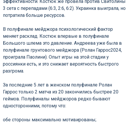
эффективности. Костюк же провела против Свитолины
3 сета с перепадами (6:3, 2:6, 6:2). Украинка выиграла, но
потратила больше ресурсов.
В полуфинале мейджора психологический фактор
меняет расклад. Костюк впервые в полуфинале
Большого шлема это давление. Андреева уже была в
полуфинале грунтового мейджора (Ролан Гаррос2024,
проиграла Паолини). Опыт игры на этой стадии у
россиянки есть, и это снижает вероятность быстрого
разгрома.
За последние 5 лет в женском полуфинале Ролан
Гаррос только 2 матча из 20 закончились быстрее 20
геймов. Полуфиналы мейджоров редко бывают
односторонними, потому что:
обе стороны максимально мотивированы;