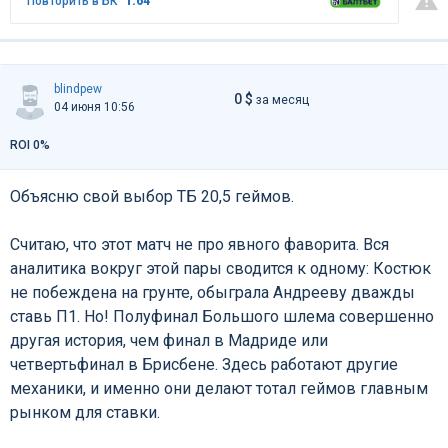
Повторить в БК
1.64
blindpew
0 $
за месяц
04 июня 10:56
ROI 0%
Объясню свой выбор ТБ 20,5 геймов.
Считаю, что этот матч не про явного фаворита. Вся
аналитика вокруг этой пары сводится к одному: Костюк
не побеждена на грунте, обыграла Андрееву дважды
ставь П1. Но! Полуфинал Большого шлема совершенно
другая история, чем финал в Мадриде или
четвертьфинал в Брисбене. Здесь работают другие
механики, и именно они делают тотал геймов главным
рынком для ставки.