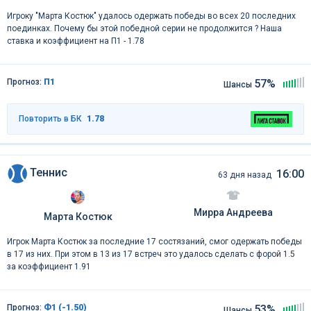
Игроку "Марта Костюк" удалось одержать победы во всех 20 последних
поединках. Почему бы этой победной серии не продолжится ? Наша
ставка и коэффициент на П1 - 1.78
Прогноз:
П1
57%
Шансы
Повторить в БК
1.78
Теннис
16:00
63 дня назад
Мирра Андреева
Марта Костюк
Игрок Марта Костюк за последние 17 состязаний, смог одержать победы
в 17 из них. При этом в 13 из 17 встреч это удалось сделать с форой 1.5
за коэффициент 1.91
Прогноз:
Ф1 (-1.50)
53%
Шансы