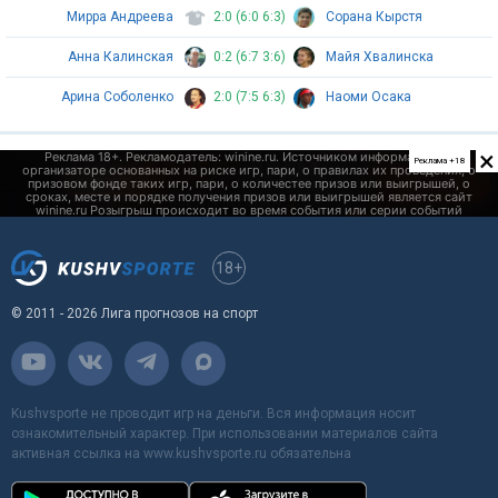
Мирра Андреева
2:0 (6:0 6:3)
Сорана Кырстя
Анна Калинская
0:2 (6:7 3:6)
Майя Хвалинска
Арина Соболенко
2:0 (7:5 6:3)
Наоми Осака
×
Реклама +18
18+
© 2011 - 2026 Лига прогнозов на спорт
Kushvsporte не проводит игр на деньги. Вся информация носит
ознакомительный характер. При использовании материалов сайта
активная ссылка на www.kushvsporte.ru обязательна