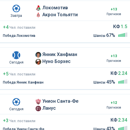
Локомотив
+13
Акрон Тольятти
Прогнозов
Завтра
КФ
1.5
+4
Чел
.
поставили
67%
Победа Локомотив
Шансы
Янник Ханфман
+13
Нуно Борхес
Прогнозов
Сегодня
КФ
2.24
+5
Чел
.
поставили
45%
Победа Янник Ханфман
Шансы
Унион Санта-Фе
+12
Ланус
Прогнозов
Сегодня
КФ
2.34
+3
Чел
.
поставили
43%
Победа Унион Санта-Фе
Шансы