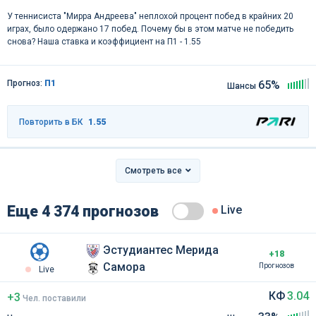
У теннисиста "Мирра Андреева" неплохой процент побед в крайних 20
играх, было одержано 17 побед. Почему бы в этом матче не победить
снова? Наша ставка и коэффициент на П1 - 1.55
Прогноз:
П1
65%
Шансы
Повторить в БК
1.55
Смотреть все
Еще 4 374 прогнозов
Live
Эстудиантес Мерида
+18
Самора
Прогнозов
Live
КФ
3.04
+3
Чел
.
поставили