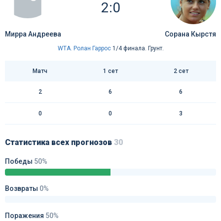
2:0
Мирра Андреева
Сорана Кырстя
WTA. Ролан Гаррос
1/4 финала. Грунт.
Матч
1 сет
2 сет
2
6
6
0
0
3
Статистика всех прогнозов
30
Победы
50%
Возвраты
0%
Поражения
50%