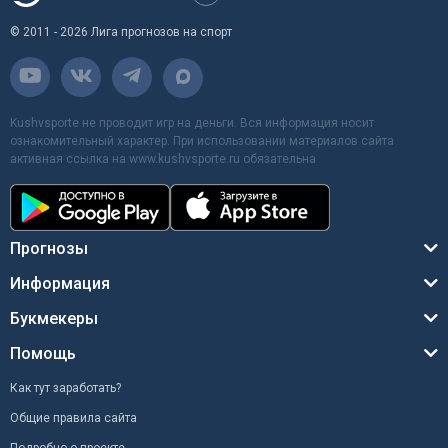
© 2011 - 2026 Лига прогнозов на спорт
Kushvsporte не проводит игр на деньги. Вся информация носит
ознакомительный характер. При использовании материалов сайта
активная ссылка на www.kushvsporte.ru обязательна
Прогнозы
Информация
Букмекеры
Помощь
Как тут заработать?
Общие правила сайта