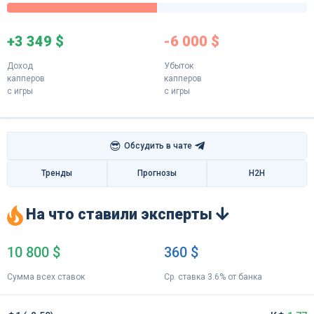
+3 349 $
-6 000 $
Доход
Убыток
капперов
капперов
с игры
с игры
😎
Обсудить в чате
Тренды
Прогнозы
H2H
На что ставили эксперты
10 800 $
360 $
Сумма всех ставок
Ср. ставка 3.6% от банка