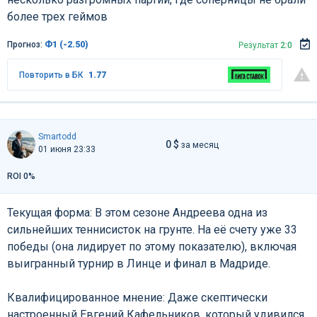
более трех геймов
Прогноз:
Ф1 (-2.50)
Результат
2:0
Повторить в БК
1.77
Smartodd
0 $
за месяц
01 июня 23:33
ROI 0%
Текущая форма: В этом сезоне Андреева одна из
сильнейших теннисисток на грунте. На её счету уже 33
победы (она лидирует по этому показателю), включая
выигранный турнир в Линце и финал в Мадриде.
Квалифицированное мнение: Даже скептически
настроенный Евгений Кафельников, который удивился