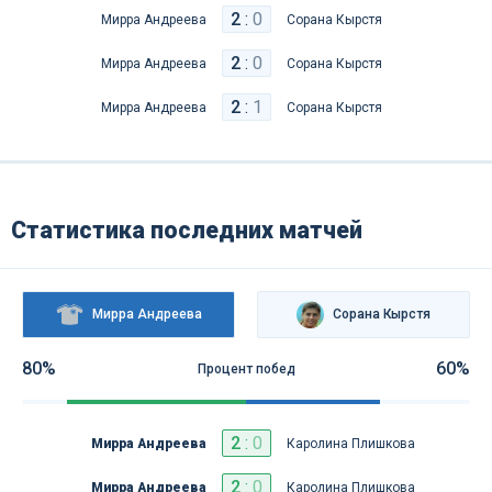
2
:
0
Мирра Андреева
Сорана Кырстя
2
:
0
Мирра Андреева
Сорана Кырстя
2
:
1
Мирра Андреева
Сорана Кырстя
Статистика последних матчей
Мирра Андреева
Сорана Кырстя
80%
60%
Процент побед
2
:
0
Мирра Андреева
Каролина Плишкова
2
:
0
Мирра Андреева
Каролина Плишкова