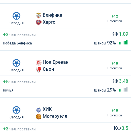
Бенфика
+12
Хартс
Прогнозов
Сегодня
КФ
1.09
+3
Чел
.
поставили
92%
Победа Бенфика
Шансы
Ноа Ереван
+10
Сьон
Прогнозов
Сегодня
КФ
3.48
+5
Чел
.
поставили
29%
Ничья
Шансы
ХИК
+10
Мотеруэлл
Прогнозов
Сегодня
КФ
3.5
+3
Чел
.
поставили