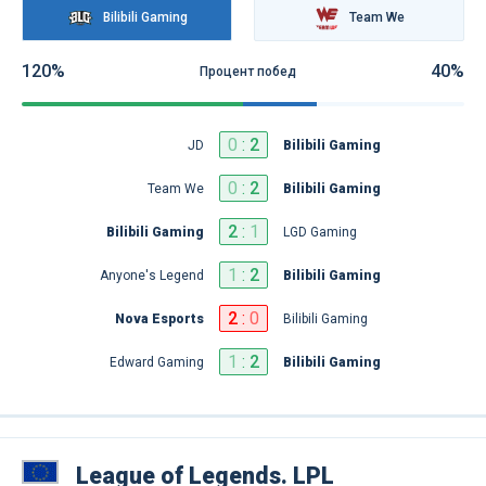
Bilibili Gaming
Team We
120%
40%
Процент побед
0
:
2
JD
Bilibili Gaming
0
:
2
Team We
Bilibili Gaming
2
:
1
Bilibili Gaming
LGD Gaming
1
:
2
Anyone's Legend
Bilibili Gaming
2
:
0
Nova Esports
Bilibili Gaming
1
:
2
Edward Gaming
Bilibili Gaming
League of Legends. LPL