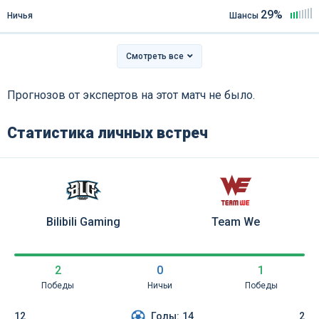
29%
Ничья
Шансы
Смотреть все
Прогнозов от экспертов на этот матч не было.
Статистика личных встреч
Bilibili Gaming
Team We
2
0
1
Победы
Ничьи
Победы
12
Голы:
14
2