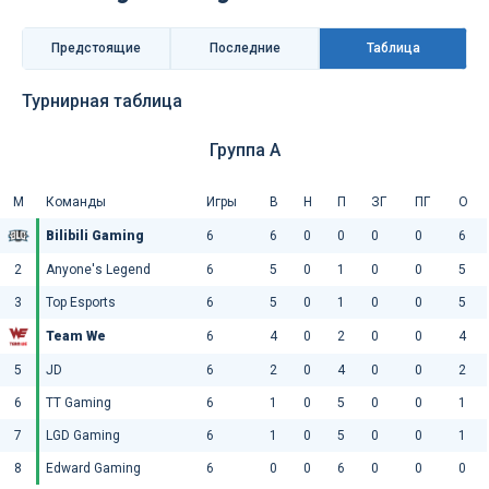
Предстоящие
Последниe
Таблица
Турнирная таблица
Группа A
М
Команды
Игры
В
Н
П
ЗГ
ПГ
О
Bilibili Gaming
6
6
0
0
0
0
6
2
Anyone's Legend
6
5
0
1
0
0
5
3
Top Esports
6
5
0
1
0
0
5
Team We
6
4
0
2
0
0
4
5
JD
6
2
0
4
0
0
2
6
TT Gaming
6
1
0
5
0
0
1
7
LGD Gaming
6
1
0
5
0
0
1
8
Edward Gaming
6
0
0
6
0
0
0