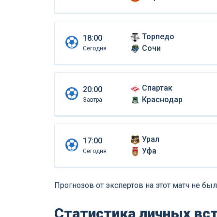
Торпедо
18:00
Сочи
Сегодня
Спартак
20:00
Краснодар
Завтра
Урал
17:00
Уфа
Сегодня
Прогнозов от экспертов на этот матч не был
Статистика личных вс