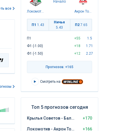
Начало
ть все
Локомотив
Акрон Тольятти
Ничья
П1
1.43
П2
7.65
5.43
П1
+55
1.5
Ф1 (-1.00)
+18
1.71
Ф1 (-1.50)
+12
2.27
Прогнозов: +165
Смотреть на
огнозы
Топ 5 прогнозов сегодня
Крылья Советов - Балтика Калининград
+170
Локомотив - Акрон Тольятти
+166