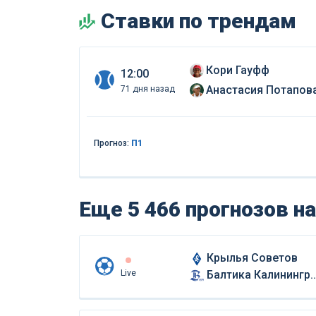
Ставки по трендам
Кори Гауфф
12:00
Анастасия Потапов
71 дня назад
Прогноз:
П1
Еще 5 466 прогнозов
на
Крылья Советов
Live
Балтика Калининград