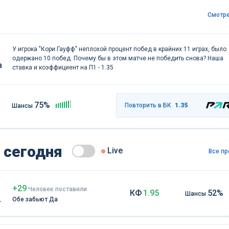
Смотре
У игрока "Кори Гауфф" неплохой процент побед в крайних 11 играх, было
одержано 10 побед. Почему бы в этом матче не победить снова? Наша
а
ставка и коэффициент на П1 - 1.35
75%
Повторить в БК
1.35
Шансы
 сегодня
Live
Все пр
+29
Чел
овек
поставили
КФ
1.95
52%
Шансы
Обе забьют Да