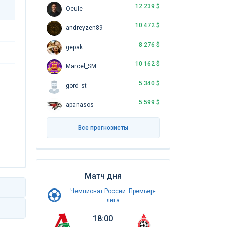
12 239 $
Oeule
10 472 $
andreyzen89
8 276 $
gepak
10 162 $
Marcel_SM
5 340 $
gord_st
5 599 $
apanasos
Все прогнозисты
Матч дня
Чемпионат России. Премьер-
лига
18:00