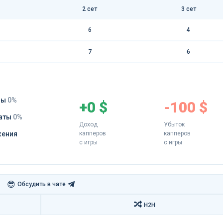
2 сет
3 сет
6
4
7
6
ды
0%
+0 $
-100 $
аты
0%
Доход
Убыток
капперов
капперов
ения
с игры
с игры
😎
Обсудить в чате
H2H