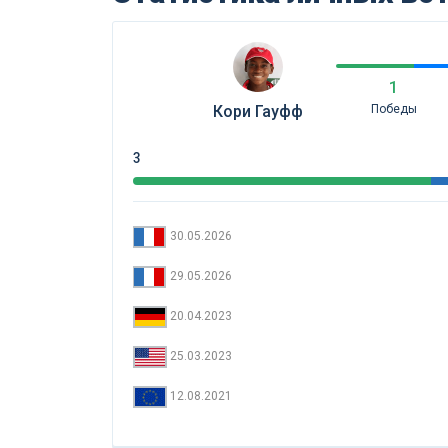
1
Кори Гауфф
Победы
3
30.05.2026
29.05.2026
20.04.2023
25.03.2023
12.08.2021