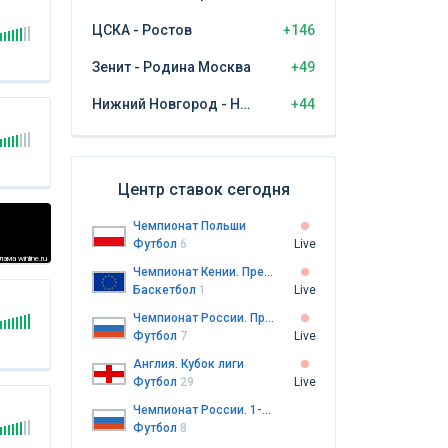
ЦСКА - Ростов
+146
Зенит - Родина Москва
+49
Нижний Новгород - Нефтехимик
+44
Центр ставок сегодня
Чемпионат Польши
Футбол
6
Live
ама winline.ru
Чемпионат Кении. Премьер-лига
Баскетбол
1
Live
Чемпионат России. Премьер-лига
Футбол
7
Live
Англия. Кубок лиги
Футбол
29
Live
Чемпионат России. 1-я лига
Футбол
8