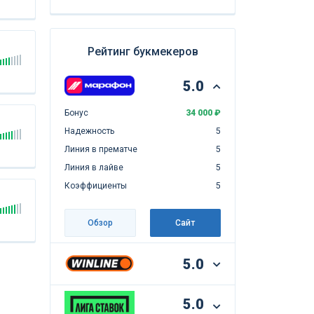
Рейтинг букмекеров
5.0
Бонус
34 000 ₽
Надежность
5
Линия в прематче
5
Линия в лайве
5
Коэффициенты
5
Обзор
Сайт
5.0
5.0