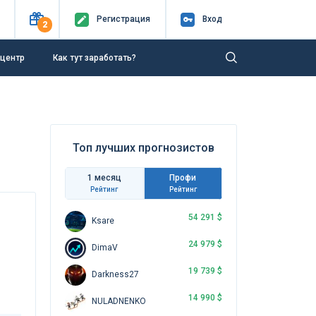
Регистр
ация
Вход
2
-центр
Как тут заработать?
Топ лучших прогнозистов
1 месяц
Профи
Рейтинг
Рейтинг
54 291 $
Ksare
24 979 $
DimaV
19 739 $
Darkness27
14 990 $
NULADNENKO