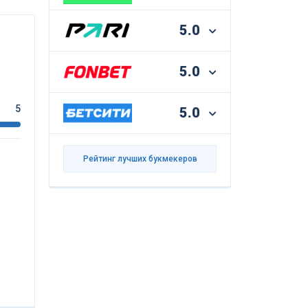
5.0
5.0
5
5.0
Рейтинг лучших букмекеров