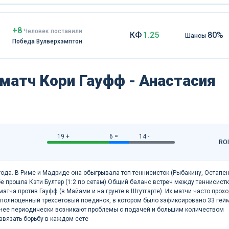
+8
Чел
овек
поставили
КФ
1.25
80%
Шансы
Победа Вулверхэмптон
матч Кори Гауфф - Анастасия
19 +
6 =
14 -
ROI
ода. В Риме и Мадриде она обыгрывала топ-теннисисток (Рыбакину, Остапен
е прошла Кэти Бултер (1:2 по сетам).Общий баланс встреч между теннисист
тча против Гауфф (в Майами и на грунте в Штутгарте). Их матчи часто прохо
 полноценный трехсетовый поединок, в котором было зафиксировано 33 гей
 у нее периодически возникают проблемы с подачей и большим количеством
авязать борьбу в каждом сете