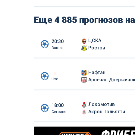
Еще 4 885 прогнозов
на
ЦСКА
20:30
Ростов
Завтра
Нафтан
Live
Арсенал Дзержинс
Локомотив
18:00
Акрон Тольятти
Сегодня