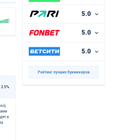
5.0
5.0
5.0
Рейтинг лучших букмекеров
 2.5%
ко),
ками
дят в
ма.