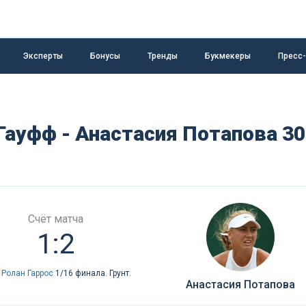
Эксперты
Бонусы
Тренды
Букмекеры
Пресс
Гауфф - Анастасия Потапова 30
Счёт матча
1:2
 Ролан Гаррос
1/16 финала. Грунт.
Анастасия Потапова