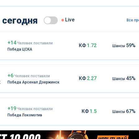
 сегодня
Live
Все пр
+14
Чел
овек
поставили
КФ
1.72
59%
Шансы
Победа ЦСКА
+6
Чел
овек
поставили
КФ
2.27
45%
Шансы
к
Победа Арсенал Дзержинск
+19
Чел
овек
поставили
КФ
1.5
67%
Шансы
Победа Локомотив