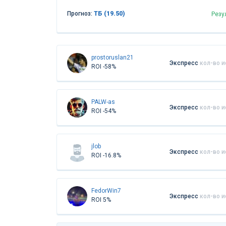
Прогноз:
ТБ (19.50)
Резу
prostoruslan21
Экспресс
кол-во 
ROI -58%
PALW-as
Экспресс
кол-во 
ROI -54%
jlob
Экспресс
кол-во 
ROI -16.8%
FedorWin7
Экспресс
кол-во 
ROI 5%