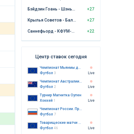
Бэйдзин Гоань - Шэньчжэнь Пэн Сити
+27
Крылья Советов - Балтика Калининград
+27
Саннефьорд - КФУМ-Камератене
+22
Центр ставок сегодня
Чемпионат Мьянмы до 20 лет
Футбол
3
Live
Чемпионат Австралии. Премьер-лига Северного Нового Южного Уэльса. Женщины
Футбол
2
Live
Турнир Магнитка Оупен
Хоккей
1
Live
Чемпионат России. Премьер-лига
Футбол
7
Товарищеские матчи клубов
Футбол
46
Live