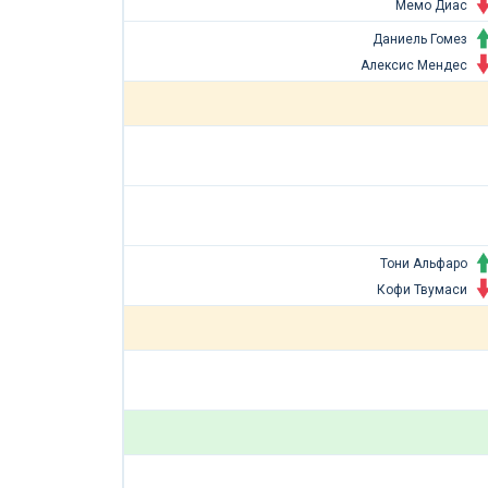
Мемо Диас
Даниель Гомез
Алексис Мендес
Тони Альфаро
Кофи Твумаси