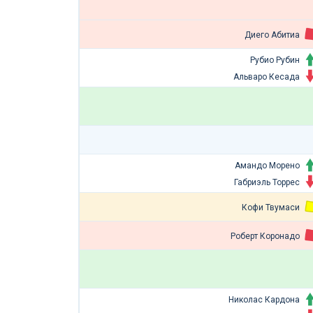
Диего Абитиа
Рубио Рубин
Альваро Кесада
Амандо Морено
Габриэль Торрес
Кофи Твумаси
Роберт Коронадо
Николас Кардона