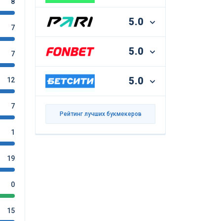
8
5.0
7
5.0
7
5.0
12
7
Рейтинг лучших букмекеров
1
19
0
15