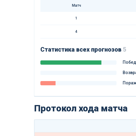
Матч
1
4
Статистика всех прогнозов
5
Побе
Возвр
Пора
Протокол хода матча