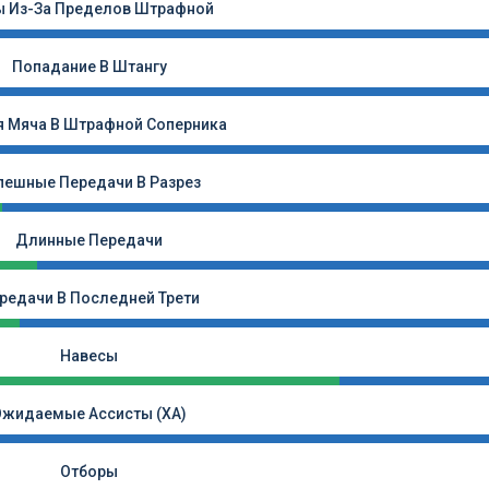
ы Из-За Пределов Штрафной
Попадание В Штангу
я Мяча В Штрафной Соперника
пешные Передачи В Разрез
Длинные Передачи
редачи В Последней Трети
Навесы
Ожидаемые Ассисты (xA)
Отборы