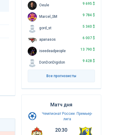
9 695 $
Oeule
9 784 $
Marcel_SM
5 340 $
gord_st
6 007 $
apanasos
13 790 $
iseedeadpeople
9 428 $
DonDonDigidon
Все прогнозисты
Матч дня
Чемпионат России. Премьер-
лига
20:30