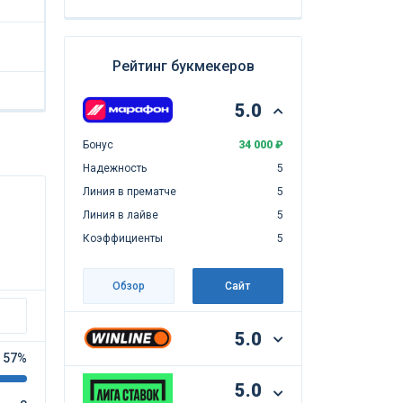
Рейтинг букмекеров
5.0
Бонус
34 000 ₽
Надежность
5
Линия в прематче
5
Линия в лайве
5
Коэффициенты
5
Обзор
Сайт
5.0
57%
5.0