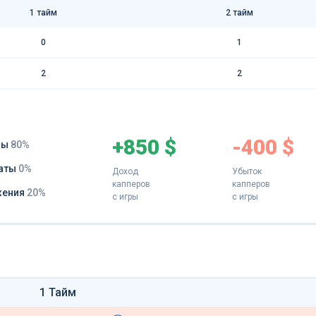
1 тайм
2 тайм
0
1
2
2
+850 $
-400 $
ды
80%
аты
0%
Доход
Убыток
капперов
капперов
жения
20%
с игры
с игры
1 Тайм