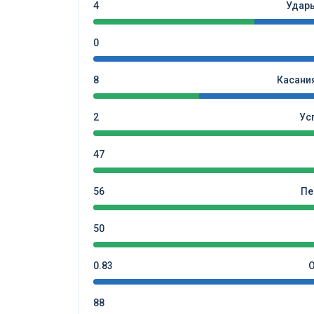
4
Удар
0
8
Касани
2
Ус
47
56
Пе
50
0.83
88