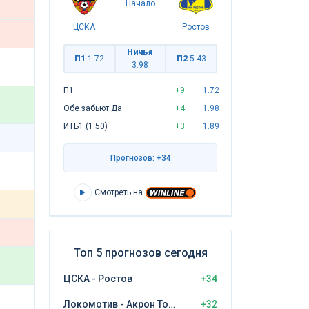
Начало
ЦСКА
Ростов
Ничья
П1
1.72
П2
5.43
3.98
П1
+9
1.72
Обе забьют Да
+4
1.98
ИТБ1 (1.50)
+3
1.89
Прогнозов: +34
Смотреть на
Топ 5 прогнозов сегодня
ЦСКА - Ростов
+34
Локомотив - Акрон Тольятти
+32