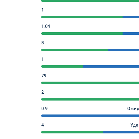
1
1.04
8
1
79
2
0.9
Ожид
4
Уда