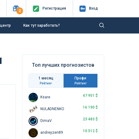
Регистр
ация
Вход
2
-центр
Как тут заработать?
1
Топ лучших прогнозистов
1 месяц
Профи
Рейтинг
Рейтинг
47 951 $
Ksare
16 190 $
NULADNENKO
23 483 $
DimaV
10 512 $
andreyzen89