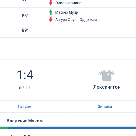
Элио Фирмино
Маркез Муир
85'
Артуро Осуна Ордоньес
89'
1:4
Лексингтон
0:2 1:2
1й тайм
2й тайм
Владение Мячом