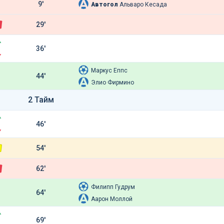
9'
Автогол
Альваро Кесада
29'
36'
Маркус Еппс
44'
Элио Фирмино
2 Тайм
46'
54'
62'
Филипп Гудрум
64'
Аарон Моллой
69'