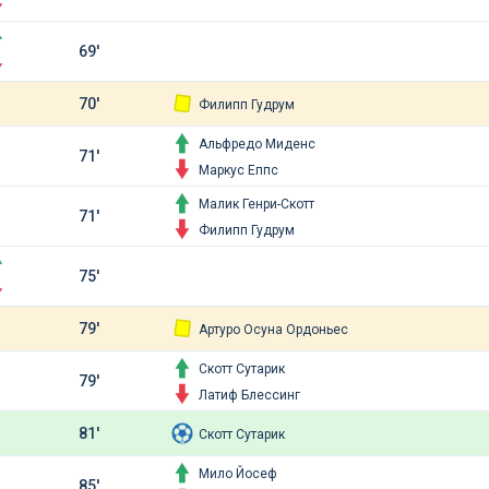
69'
70'
Филипп Гудрум
Альфредо Миденс
71'
Маркус Еппс
Малик Генри-Скотт
71'
Филипп Гудрум
75'
79'
Артуро Осуна Ордоньес
Скотт Сутарик
79'
Латиф Блессинг
81'
Скотт Сутарик
Мило Йосеф
85'