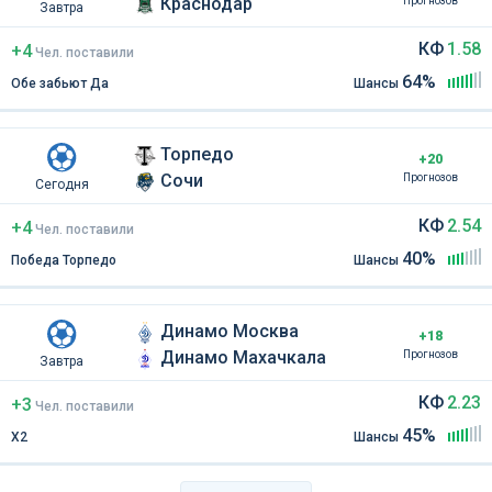
Краснодар
Прогнозов
Завтра
КФ
1.58
+4
Чел
.
поставили
64%
Обе забьют Да
Шансы
Торпедо
+20
Сочи
Прогнозов
Сегодня
КФ
2.54
+4
Чел
.
поставили
40%
Победа Торпедо
Шансы
Динамо Москва
+18
Динамо Махачкала
Прогнозов
Завтра
КФ
2.23
+3
Чел
.
поставили
45%
Х2
Шансы