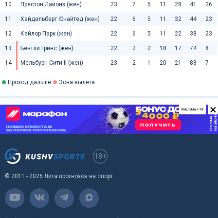
10
Престон Лайонз (жен)
23
7
5
11
28
41
26
11
Хайдельберг Юнайтед (жен)
22
6
5
11
32
44
23
12
Кейлор Парк (жен)
22
6
5
11
22
38
23
13
Бентли Гринс (жен)
22
2
2
18
17
74
8
14
Мельбурн Сити II (жен)
23
2
1
20
21
88
7
Проход дальше
Зона вылета
×
Реклама +18
18+
© 2011 - 2026 Лига прогнозов на спорт