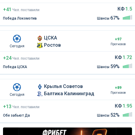
КФ
1.5
+41
Чел
.
поставили
67%
Победа Локомотив
Шансы
ЦСКА
+97
Ростов
Прогнозов
Сегодня
КФ
1.72
+24
Чел
.
поставили
59%
Победа ЦСКА
Шансы
Крылья Советов
+89
Балтика Калининград
Прогнозов
Сегодня
КФ
1.95
+13
Чел
.
поставили
52%
Обе забьют Да
Шансы