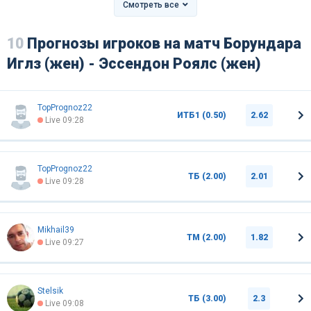
Смотреть все
10
Прогнозы игроков на матч Борундара
Иглз (жен) - Эссендон Роялс (жен)
TopPrognoz22
ИТБ1 (0.50)
2.62
Live 09:28
TopPrognoz22
ТБ (2.00)
2.01
Live 09:28
Mikhail39
ТМ (2.00)
1.82
Live 09:27
Stelsik
ТБ (3.00)
2.3
Live 09:08