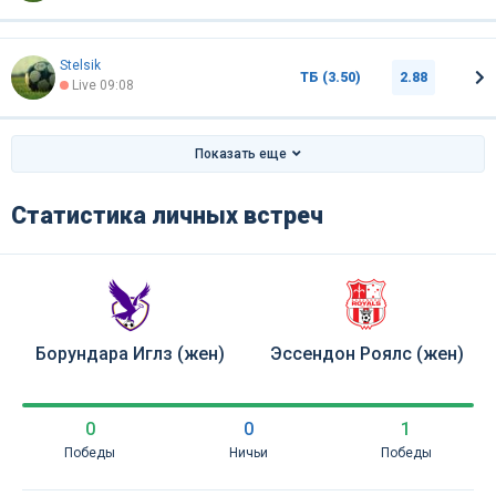
Stelsik
ТБ (3.50)
2.88
Live 09:08
Показать еще
Статистика личных встреч
Борундара Иглз (жен)
Эссендон Роялс (жен)
0
0
1
Победы
Ничьи
Победы