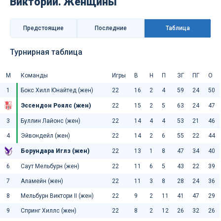
Виктории. Женщины
Предстоящие
Последниe
Таблица
Турнирная таблица
М
Команды
Игры
В
Н
П
ЗГ
ПГ
О
1
Бокс Хилл Юнайтед (жен)
22
16
2
4
59
24
50
Эссендон Роялс (жен)
22
15
2
5
63
24
47
3
Буллин Лайонc (жен)
22
14
4
4
53
21
46
4
Эйвондейл (жен)
22
14
2
6
55
22
44
Борундара Иглз (жен)
22
13
1
8
47
34
40
6
Саут Мельбурн (жен)
22
11
6
5
43
22
39
7
Аламейн (жен)
22
11
3
8
28
24
36
8
Мельбурн Виктори II (жен)
22
9
2
11
41
47
29
9
Спринг Хиллс (жен)
22
8
2
12
26
32
26