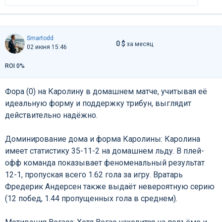
Smartodd
0 $
за месяц
02 июня 15:46
ROI 0%
Фора (0) на Каролину в домашнем матче, учитывая её
идеальную форму и поддержку трибун, выглядит
действительно надёжно.
Доминирование дома и форма Каролины: Каролина
имеет статистику 35-11-2 на домашнем льду. В плей-
офф команда показывает феноменальный результат
12-1, пропуская всего 1.62 гола за игру. Вратарь
Фредерик Андерсен также выдаёт невероятную серию
(12 побед, 1.44 пропущенных гола в среднем).