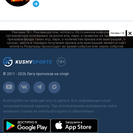
×
Реклама +18
18+
© 2011 - 2026 Лига прогнозов на спорт
Kushvsporte не проводит игр на деньги. Вся информация носит
ознакомительный характер. При использовании материалов сайта
активная ссылка на www.kushvsporte.ru обязательна