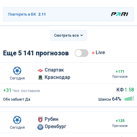
Повторить в БК
2.11
Смотреть все
Еще 5 141 прогнозов
Live
Спартак
+171
Краснодар
Прогнозов
Сегодня
КФ
1.58
+31
Чел
.
поставили
64%
Обе забьют Да
Шансы
Рубин
+125
Оренбург
Прогнозов
Сегодня