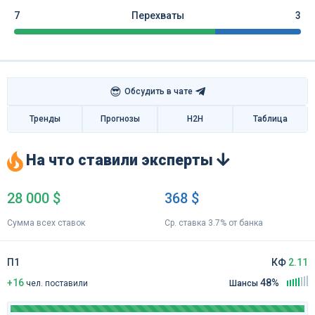
7
Перехваты
3
😎
Обсудить в чате
Тренды
Прогнозы
H2H
Таблица
На что ставили эксперты
28 000 $
368 $
Сумма всех ставок
Ср. ставка 3.7% от банка
П1
КФ
2.11
+16
48%
чел
.
поставили
Шансы