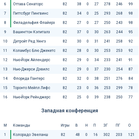
6
Оттава Сенаторс
82
38
0
27
278
246
99
7
Питтсбург Пингвинс
82
34
0
25
293
268
98
8
Филадельфия Флайерз
82
27
0
27
250
243
98
9
Вашингтон Кэпиталз
82
37
0
30
263
244
95
10
Детройт Ред Уингз
82
30
0
31
241
258
92
11
Коламбус Блю Джекетс
82
28
0
30
253
253
92
12
Нью-Йорк Айлендерс
82
29
0
34
233
241
91
13
Нью-Джерси Дэвилс
82
29
0
37
230
254
87
14
Флорида Пантерс
82
32
0
38
251
276
84
15
Торонто Мейпл Лифс
82
23
0
36
253
299
78
16
Нью-Йорк Рейнджерс
82
25
0
39
238
250
77
Западная конференция
М
Команды
Игры
В
Н
П
ЗГ
ПГ
О
1
Колорадо Эвеланш
82
48
0
16
302
203
121