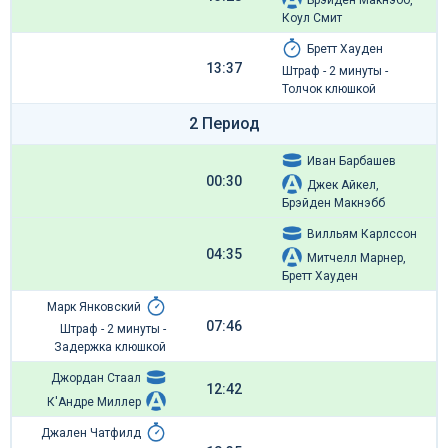
Брэйден Макнэбб,
Коул Смит
Бретт Хауден
13:37
Штраф - 2 минуты -
Толчок клюшкой
2 Период
Иван Барбашев
00:30
Джек Айкел,
Брэйден Макнэбб
Вилльям Карлссон
04:35
Митчелл Марнер,
Бретт Хауден
Марк Янковский
07:46
Штраф - 2 минуты -
Задержка клюшкой
Джордан Стаал
12:42
К'Андре Миллер
Джален Чатфилд