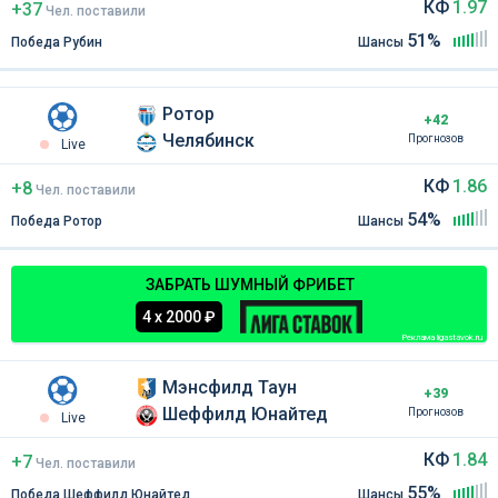
КФ
1.97
+37
Чел
.
поставили
51%
Победа Рубин
Шансы
Ротор
+42
Челябинск
Прогнозов
Live
КФ
1.86
+8
Чел
.
поставили
54%
Победа Ротор
Шансы
ЗАБРАТЬ ШУМНЫЙ ФРИБЕТ
4 х 2000 ₽
Реклама ligastavok.ru
Мэнсфилд Таун
+39
Шеффилд Юнайтед
Прогнозов
Live
КФ
1.84
+7
Чел
.
поставили
55%
Победа Шеффилд Юнайтед
Шансы