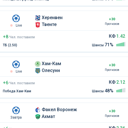
Херенвен
+30
Твенте
Прогнозов
Live
КФ
1.42
+8
Чел
.
поставили
71%
ТБ (2.50)
Шансы
Хам-Кам
+30
Олесунн
Прогнозов
Live
КФ
2.12
+6
Чел
.
поставили
48%
Победа Хам-Кам
Шансы
Факел Воронеж
+30
Ахмат
Прогнозов
Завтра