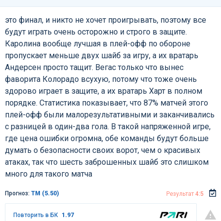
это финал, и никто не хочет проигрывать, поэтому все
будут играть очень осторожно и строго в защите.
Каролина вообще лучшая в плей-офф по обороне
пропускает меньше двух шайб за игру, а их вратарь
Андерсен просто тащит. Вегас только что вынес
фаворита Колорадо всухую, потому что тоже очень
здорово играет в защите, а их вратарь Харт в полном
порядке. Статистика показывает, что 87% матчей этого
плей-офф были малорезультативными и заканчивались
с разницей в один-два гола. В такой напряженной игре,
где цена ошибки огромна, обе команды будут больше
думать о безопасности своих ворот, чем о красивых
атаках, так что шесть заброшенных шайб это слишком
много для такого матча
Прогноз:
ТМ (5.50)
Результат
4:5
Повторить в БК
1.97