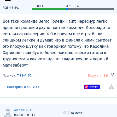
83 +
3 =
114 -
ROI -15.8%
Все таки команда Вегас Голедн Найтс чересчур легко
прошли прошлый раунд против команды Колорадо то
есть выиграли серию 4-0 и причем все игры были
слишком легкие и думаю что в финале с ними сыграет
это плохую шутку как говорится потому что Каролина
Харикейнс как будто более психологически готова к
трудностям и как команда выглядит лучше и первый
матч заберут
Прогноз:
Ф1 (-1.50)
Результат
4:5
Повторить в БК
2.45
adidas1234
-43 $
за месяц
03 июня 01:19