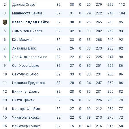
2
Даллас Старс
82
38
0
20
279
226
112
3
Миннесота Вайлд
82
31
0
24
272
240
104
Вегас Голден Найтс
82
30
0
26
265
250
95
5
Эдмонтон Ойлерз
82
32
0
30
282
269
93
6
Юта Маммот
82
33
0
33
268
240
92
7
Анахайм Дакс
82
26
0
33
273
288
92
8
Лос-Анджелес Кингс
82
22
0
27
225
247
90
9
Сан-Хосе Шаркс
82
27
0
35
251
292
86
10
Сент-Луис Блюс
82
33
0
33
231
258
86
11
Нэшвилл Предаторз
82
28
0
34
247
269
86
12
Виннипег Джетс
82
28
0
35
231
260
82
13
Сиэтл Кракен
82
26
0
37
226
263
79
14
Калгари Флеймс
82
27
0
39
212
259
77
15
Чикаго Блэкхокс
82
22
0
39
213
275
72
16
Ванкувер Кэнакс
82
15
0
49
216
316
58