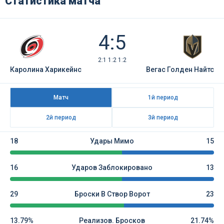
Статистика матча
4:5
2:1 1:2 1:2
Каролина Харикейнс
Вегас Голден Найтс
Матч
1й период
2й период
3й период
18
Удары Мимо
15
16
Ударов Заблокировано
13
29
Броски В Створ Ворот
23
13.79%
Реализов. Бросков
21.74%