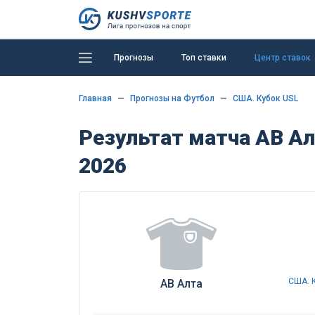
Прогнозы
Топ ставки
Центр ставок
Главная
Прогнозы на Футбол
США. Кубок USL
Результат матча АВ Ал
2026
США. 
АВ Алта