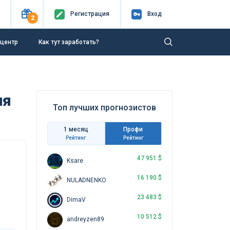
Регистр
ация
Вход
2
-центр
Как тут заработать?
ня
Топ лучших прогнозистов
1 месяц
Профи
Рейтинг
Рейтинг
47 951 $
Ksare
16 190 $
NULADNENKO
23 483 $
DimaV
10 512 $
andreyzen89