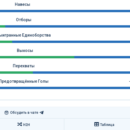
Навесы
Отборы
ыигранные Единоборства
Выносы
Перехваты
Предотвращённые Голы
😎
Обсудить в чате
H2H
Таблица