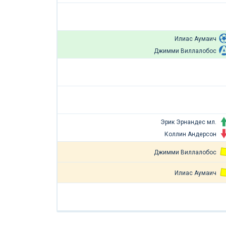
Илиас Аумаич
Джимми Виллалобос
Эрик Эрнандес мл.
Коллин Андерсон
Джимми Виллалобос
Илиас Аумаич