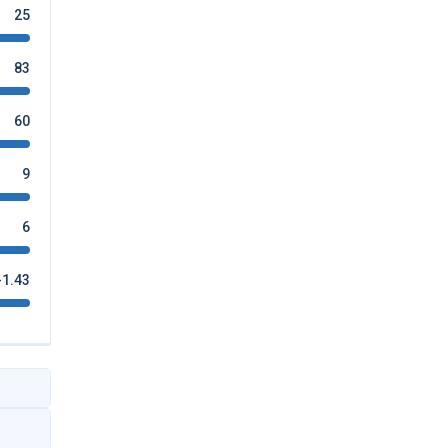
25
83
60
9
6
-1.43