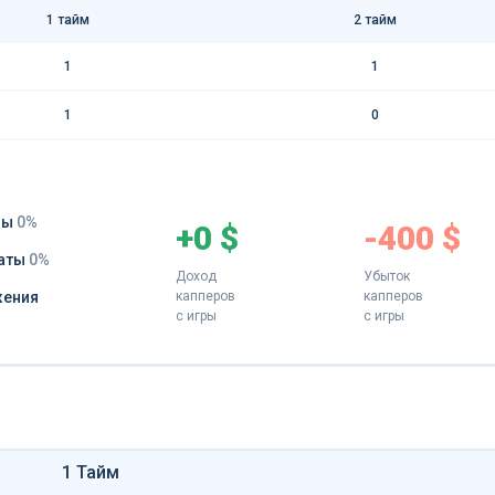
1 тайм
2 тайм
1
1
1
0
ды
0%
+0 $
-400 $
аты
0%
Доход
Убыток
капперов
капперов
ения
с игры
с игры
1 Тайм