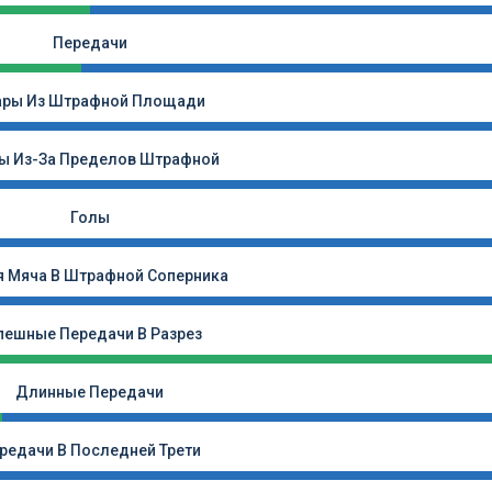
Передачи
ары Из Штрафной Площади
ы Из-За Пределов Штрафной
Голы
я Мяча В Штрафной Соперника
пешные Передачи В Разрез
Длинные Передачи
редачи В Последней Трети