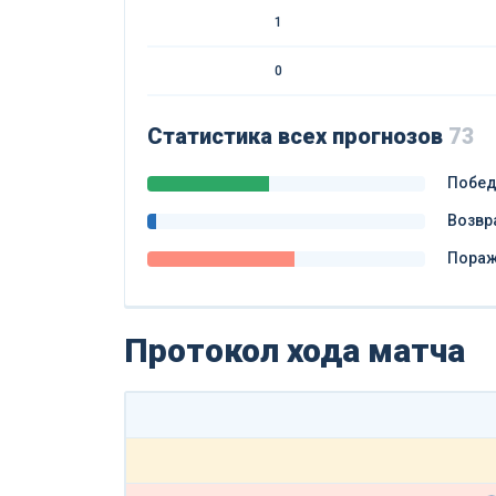
1
0
Статистика всех прогнозов
73
Побе
Возвр
Пора
Протокол хода матча