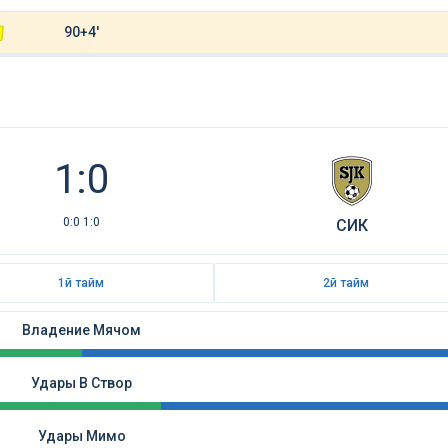
90+4'
1:0
0:0 1:0
СИК
1й тайм
2й тайм
Владение Мячом
Удары В Створ
Удары Мимо