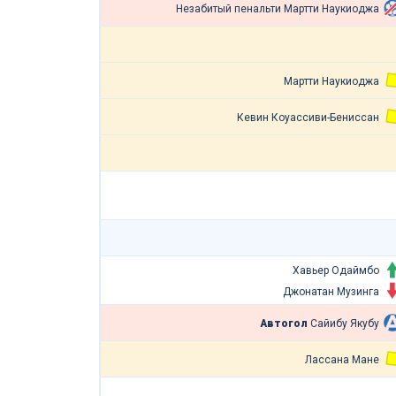
Незабитый пенальти Мартти Наукиоджа
Мартти Наукиоджа
Кевин Коуассиви-Бениссан
Хавьер Одаймбо
Джонатан Музинга
Автогол
Сайибу Якубу
Лассана Мане