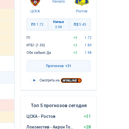
Начало
ЦСКА
Ростов
Ничья
П1
1.72
П2
5.43
3.98
П1
+9
1.72
ИТБ1 (1.50)
+3
1.89
Обе забьют Да
+3
1.98
Прогнозов: +31
Смотреть на
Топ 5 прогнозов сегодня
ЦСКА - Ростов
+31
Локомотив - Акрон Тольятти
+28