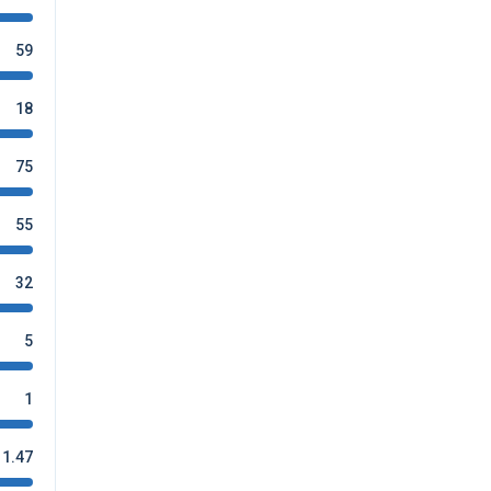
59
18
75
55
32
5
1
1.47