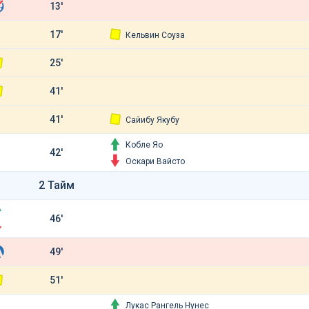
13'
17'
Кельвин Соуза
25'
41'
41'
Сайибу Якубу
Кобле Яо
42'
Оскари Вайсто
2 Тайм
46'
49'
51'
Лукас Рангель Нунес