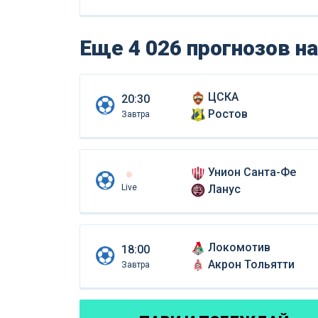
Еще 4 026 прогнозов
на
ЦСКА
20:30
Ростов
Завтра
Унион Санта-Фе
Live
Ланус
Локомотив
18:00
Акрон Тольятти
Завтра