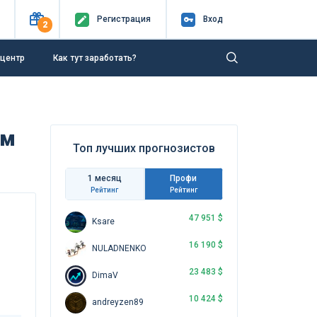
Регистр
ация
Вход
2
-центр
Как тут заработать?
мм
Топ лучших прогнозистов
1 месяц
Профи
Рейтинг
Рейтинг
47 951 $
Ksare
16 190 $
NULADNENKO
23 483 $
DimaV
10 424 $
andreyzen89