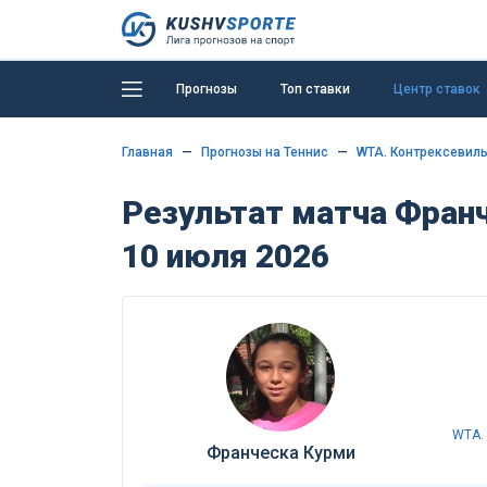
Прогнозы
Топ ставки
Центр ставок
Главная
Прогнозы на Теннис
WTA. Контрексевил
Результат матча Фран
10 июля 2026
WTA.
Франческа Курми