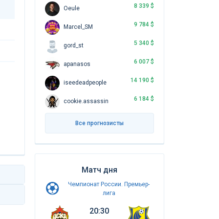
8 339 $
Oeule
9 784 $
Marcel_SM
5 340 $
gord_st
6 007 $
apanasos
14 190 $
iseedeadpeople
6 184 $
cookie.assassin
Все прогнозисты
Матч дня
Чемпионат России. Премьер-
лига
20:30