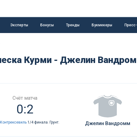
Эксперты
Бонусы
Тренды
Букмекеры
Пресс
ь
ческа Курми - Джелин Вандро
Счёт матча
0:2
 Контрексевиль
1/4 финала. Грунт.
Джелин Вандромм