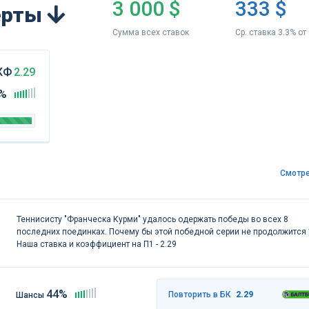
3 000 $
333 $
перты
Сумма всех ставок
Ср. ставка 3.3% от
КФ
2.29
%
Смотре
Теннисисту "Франческа Курми" удалось одержать победы во всех 8
последних поединках. Почему бы этой победной серии не продолжится 
Наша ставка и коэффициент на П1 - 2.29
44%
Повторить в БК
2.29
Шансы