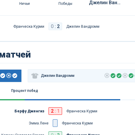
Джелин Вандромм
Ничьи
Победы
0
:
2
Франческа Курми
Джелин Вандромм
 матчей
Джелин Вандромм
Процент побед
2
:
1
Берфу Дженгиз
Франческа Курми
Эмма Лене
Франческа Курми