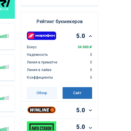
RU +18
Рейтинг букмекеров
5.0
Бонус
34 000 ₽
Надежность
5
Линия в прематче
5
Линия в лайве
5
Коэффициенты
5
Обзор
Сайт
5.0
5.0