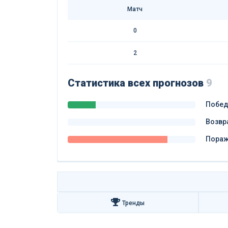
Матч
0
2
Статистика всех прогнозов
9
Побе
Возвр
Пора
Тренды