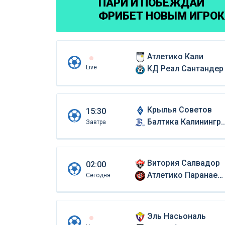
ПАРИ И ПОБЕЖДАЙ
ФРИБЕТ НОВЫМ ИГРО
Атлетико Кали
Live
КД Реал Сантандер
Крылья Советов
15:30
Балтика Калининград
Завтра
Витория Салвадор
02:00
Атлетико Паранаенсе
Сегодня
Эль Насьональ