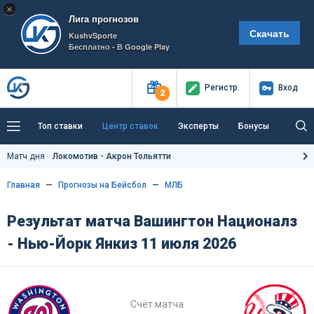
×
Лига прогнозов
Скачать
KushvSporte
Бесплатно - В Google Play
Регистр
.
Вход
2
Топ ставки
Центр ставок
Эксперты
Бонусы
Тренды
Букмекеры
Пресс-центр
Матч дня
Локомотив - Акрон Тольятти
Как тут заработать?
Главная
Прогнозы на Бейсбол
МЛБ
Результат матча Вашингтон Националз
- Нью-Йорк Янкиз 11 июля 2026
Счёт матча