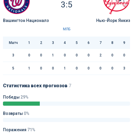
3:5
Вашингтон Националз
Нью-Йорк Янкиз
МЛБ
Матч
1
2
3
4
5
6
7
8
9
3
0
0
1
0
0
0
2
0
0
5
1
0
0
1
0
0
0
0
3
Статистика всех прогнозов
7
Победы
29%
Возвраты
0%
Поражения
71%