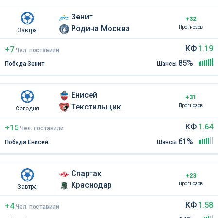
Зенит
+32
Родина Москва
Прогнозов
Завтра
КФ
1.19
+7
Чел
.
поставили
85%
Победа Зенит
Шансы
Енисей
+31
Текстильщик
Прогнозов
Сегодня
КФ
1.64
+15
Чел
.
поставили
61%
Победа Енисей
Шансы
Спартак
+23
Краснодар
Прогнозов
Завтра
КФ
1.58
+4
Чел
.
поставили