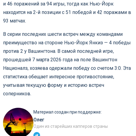
и 46 поражений за 94 игры, тогда как Нью-Йорк
находится на 2-й позиции с 51 победой и 42 поражами в
93 матчах.
В серии последних шести встреч между командами
преимущество на стороне Нью-Йорк Янкиз — 4 победы
против 2 у Вашингтона. В самой последней игре,
прошедшей 7 марта 2026 года на поле Вашингтон
Националз, хозяева одержали победу со счетом 3:0. Эта
статистика обещает интересное противостояние,
учитывая текущую форму и историю встреч
соперников.
Материал создан при поддержке:
Олег
Один из старейших капперов страны