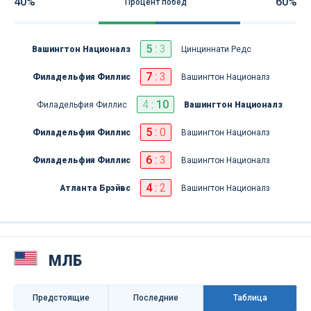
40%
60%
Процент побед
5
:
3
Вашингтон Националз
Цинциннати Редс
7
:
3
Филадельфия Филлис
Вашингтон Националз
4
:
10
Филадельфия Филлис
Вашингтон Националз
5
:
0
Филадельфия Филлис
Вашингтон Националз
6
:
3
Филадельфия Филлис
Вашингтон Националз
4
:
2
Атланта Брэйвс
Вашингтон Националз
МЛБ
Предстоящие
Последниe
Таблица