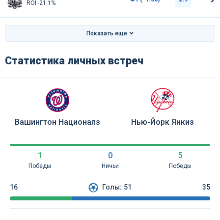
ROI -21.1%
Показать еще
Статистика личных встреч
Вашингтон Националз
Нью-Йорк Янкиз
1
0
5
Победы
Ничьи
Победы
16
Голы:
51
35