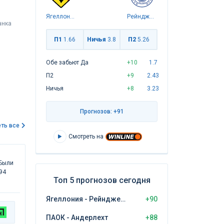
Ягеллония
Рейнджерс
анка
П1
1.66
Ничья
3.8
П2
5.26
Обе забьют Да
+10
1.7
П2
+9
2.43
Ничья
+8
3.23
Прогнозов: +91
ть все
Смотреть на
 Были
94
Топ 5 прогнозов сегодня
Ягеллония - Рейнджерс
+90
ПАОК - Андерлехт
+88