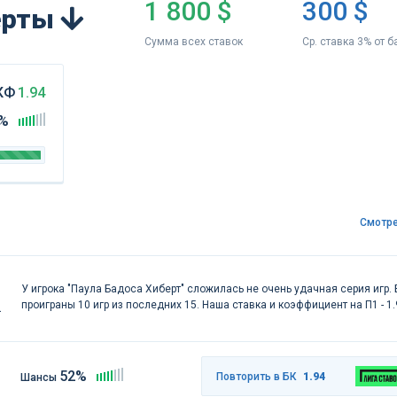
1 800 $
300 $
перты
Сумма всех ставок
Ср. ставка 3% от б
КФ
1.94
%
Смотре
У игрока "Паула Бадоса Хиберт" сложилась не очень удачная серия игр.
проиграны 10 игр из последних 15. Наша ставка и коэффициент на П1 - 1.
52%
Повторить в БК
1.94
Шансы