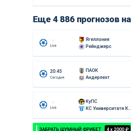
Еще 4 886 прогнозов
на
Ягеллония
Live
Рейнджерс
ПАОК
20:45
Андерлехт
Сегодня
КуПС
Live
КС Университатя Крайова
ЗАБРАТЬ ШУМНЫЙ ФРИБЕТ
4 х 2000 ₽