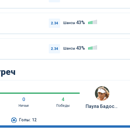
43%
Шансы
2.34
43%
Шансы
2.34
треч
0
4
Ничьи
Победы
Паула Бадоса Хиберт
Голы:
12