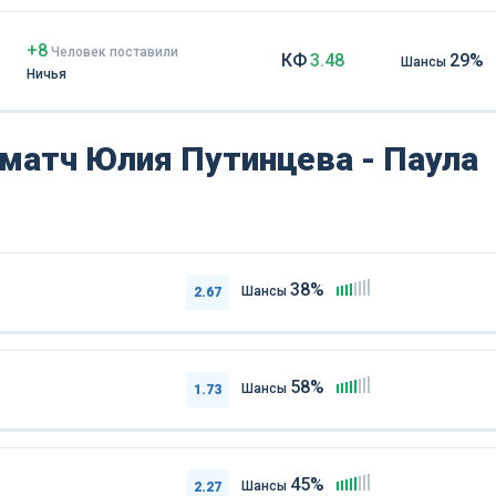
+8
Чел
овек
поставили
КФ
3.48
29%
Шансы
Ничья
 матч Юлия Путинцева - Паула
38%
Шансы
2.67
58%
Шансы
1.73
45%
Шансы
2.27