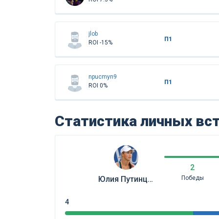
jlob
П1
ROI -15%
npucmyn9
П1
ROI 0%
Статистика личных вс
2
Юлия Путинцева
Победы
4