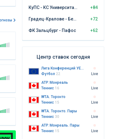
КуПС - КС Университатя Крайова
+84
Градец-Кралове - Бешикташ
+72
огнозы
ФК Зальцбург - Пафос
+62
Центр ставок сегодня
Лига Конференций УЕФА
Футбол
22
Live
ATP. Монреаль
Теннис
16
Live
WTA. Торонто
Теннис
15
Live
WTA. Торонто. Пары
Теннис
30
Live
ATP. Монреаль. Пары
Теннис
15
Live