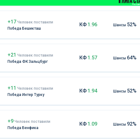
Реклама
+17
Чел
овек
поставили
КФ
1.96
52%
Шансы
Победа Бешикташ
+21
Чел
овек
поставили
КФ
1.57
64%
Шансы
Победа ФК Зальцбург
+11
Чел
овек
поставили
КФ
1.94
52%
Шансы
Победа Интер Турку
+9
Чел
овек
поставили
КФ
1.09
92%
Шансы
Победа Бенфика