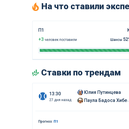
На что ставили экс
П1
+3
52
чел
овек
поставили
Шансы
Ставки по трендам
Юлия Путинцева
13:30
Паула Бадоса Хиберт
27 дня назад
Прогноз:
П1