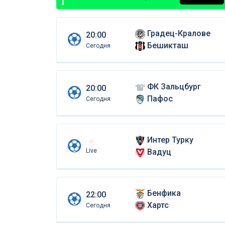
Градец-Кралове
20:00
Бешикташ
Сегодня
ФК Зальцбург
20:00
Пафос
Сегодня
Интер Турку
Live
Вадуц
Бенфика
22:00
Хартс
Сегодня