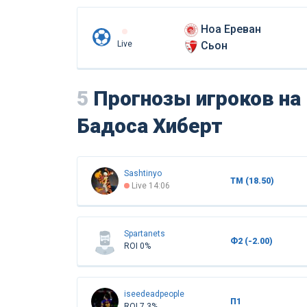
Ноа Ереван
Live
Сьон
5
Прогнозы игроков на
Бадоса Хиберт
Sashtinyo
ТМ (18.50)
Live 14:06
Spartanets
Ф2 (-2.00)
ROI 0%
iseedeadpeople
П1
ROI 7.3%