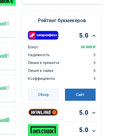
 ligastavok.ru
Рейтинг букмекеров
5.0
Бонус
34 000 ₽
Надежность
5
Линия в прематче
5
Линия в лайве
5
Коэффициенты
5
Обзор
Сайт
5.0
5.0