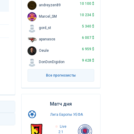
10 100 $
andreyzen89
10 234 $
Marcel_SM
5 340 $
gord_st
6 007 $
apanasos
6 959 $
Oeule
9 428 $
DonDonDigidon
Все прогнозисты
Матч дня
Лига Европы УЕФА
Live
2:1