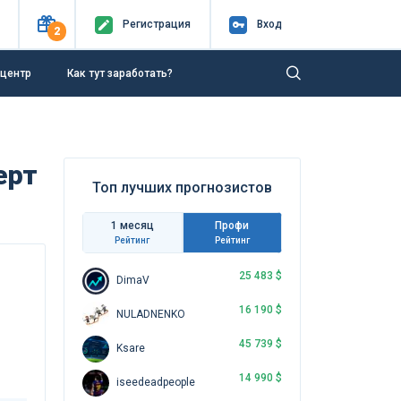
Регистр
ация
Вход
2
-центр
Как тут заработать?
ерт
Топ лучших прогнозистов
1 месяц
Профи
Рейтинг
Рейтинг
25 483 $
DimaV
16 190 $
NULADNENKO
45 739 $
Ksare
14 990 $
iseedeadpeople