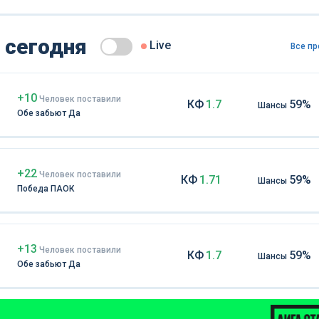
 сегодня
Live
Все пр
+10
Чел
овек
поставили
КФ
1.7
59%
Шансы
Обе забьют Да
+22
Чел
овек
поставили
КФ
1.71
59%
Шансы
Победа ПАОК
+13
Чел
овек
поставили
КФ
1.7
59%
Шансы
Обе забьют Да