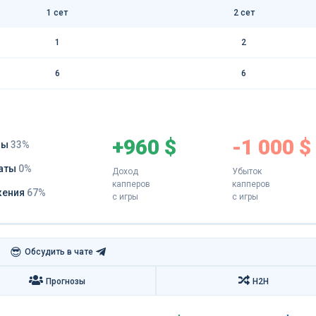
1 сет
2 сет
1
2
6
6
+960 $
-1 000 $
ды
33%
аты
0%
Доход
Убыток
капперов
капперов
жения
67%
с игры
с игры
😎
Обсудить в чате
Прогнозы
H2H